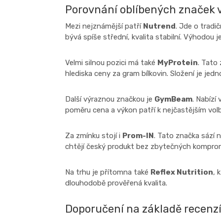
Porovnání oblíbených značek 
Mezi nejznámější patří
Nutrend
. Jde o tradi
bývá spíše střední, kvalita stabilní. Výhodou 
Velmi silnou pozici má také
MyProtein
. Tato
hlediska ceny za gram bílkovin. Složení je jedn
Další výraznou značkou je
GymBeam
. Nabízí
poměru cena a výkon patří k nejčastějším vol
Za zmínku stojí i
Prom-IN
. Tato značka sází na
chtějí český produkt bez zbytečných kompro
Na trhu je přítomna také
Reflex Nutrition
, 
dlouhodobě prověřená kvalita.
Doporučení na základě recenzí