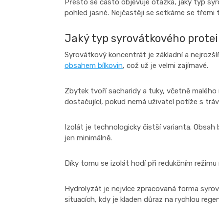
Přesto se často objevuje otázka, jaký typ syro
pohled jasné. Nejčastěji se setkáme se třemi 
Jaký typ syrovátkového protei
Syrovátkový koncentrát je základní a nejrozší
obsahem bílkovin
, což už je velmi zajímavé.
Zbytek tvoří sacharidy a tuky, včetně malého 
dostačující, pokud nemá uživatel potíže s tr
Izolát je technologicky čistší varianta. Obsah
jen minimálně.
Díky tomu se izolát hodí při redukčním režimu ne
Hydrolyzát je nejvíce zpracovaná forma syrová
situacích, kdy je kladen důraz na rychlou rege