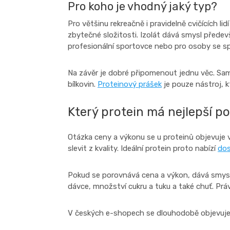
Pro koho je vhodný jaký typ?
Pro většinu rekreačně i pravidelně cvičících l
zbytečné složitosti. Izolát dává smysl předevš
profesionální sportovce nebo pro osoby se sp
Na závěr je dobré připomenout jednu věc. Samo
bílkovin.
Proteinový prášek
je pouze nástroj, 
Který protein má nejlepší p
Otázka ceny a výkonu se u proteinů objevuje v
slevit z kvality. Ideální protein proto nabízí
dos
Pokud se porovnává cena a výkon, dává smysl sl
dávce, množství cukru a tuku a také chuť. Práv
V českých e-shopech se dlouhodobě objevuje ně