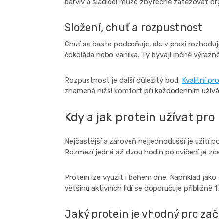
barviv a sladidel může zbytečně zatěžovat o
Složení, chuť a rozpustnost
Chuť se často podceňuje, ale v praxi rozhoduje
čokoláda nebo vanilka. Ty bývají méně výrazn
Rozpustnost je další důležitý bod.
Kvalitní pr
znamená nižší komfort při každodenním užívání,
Kdy a jak protein užívat pr
Nejčastější a zároveň nejjednodušší je užití po
Rozmezí jedné až dvou hodin po cvičení je zcel
Protein lze využít i během dne. Například jako
většinu aktivních lidí se doporučuje přibližně
Jaký protein je vhodný pro za