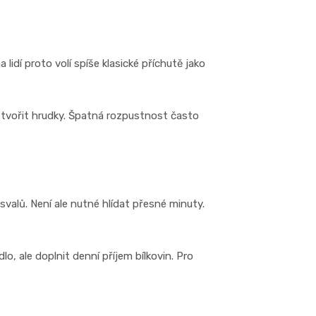
idí proto volí spíše klasické příchutě jako
tvořit hrudky. Špatná rozpustnost často
 svalů. Není ale nutné hlídat přesné minuty.
o, ale doplnit denní příjem bílkovin. Pro