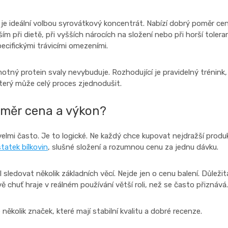
idí je ideální volbou syrovátkový koncentrát. Nabízí dobrý poměr ce
ím při dietě, při vyšších nárocích na složení nebo při horší tolera
ecifickými trávicími omezeními.
tný protein svaly nevybuduje. Rozhodující je pravidelný trénink,
který může celý proces zjednodušit.
oměr cena a výkon?
elmi často. Je to logické. Ne každý chce kupovat nejdražší produk
tatek bílkovin
, slušné složení a rozumnou cenu za jednu dávku.
edovat několik základních věcí. Nejde jen o cenu balení. Důležitá
ě chuť hraje v reálném používání větší roli, než se často přiznává.
kolik značek, které mají stabilní kvalitu a dobré recenze.