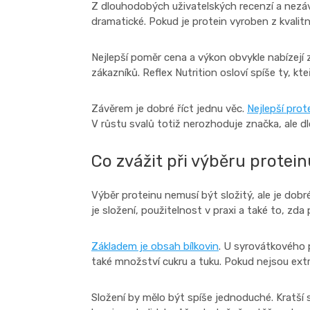
Z dlouhodobých uživatelských recenzí a nezáv
dramatické. Pokud je protein vyroben z kvali
Nejlepší poměr cena a výkon obvykle nabízejí
zákazníků. Reflex Nutrition osloví spíše ty, kte
Závěrem je dobré říct jednu věc.
Nejlepší prot
V růstu svalů totiž nerozhoduje značka, ale 
Co zvážit při výběru protei
Výběr proteinu nemusí být složitý, ale je dobr
je složení, použitelnost v praxi a také to, z
Základem je obsah bílkovin
. U syrovátkového 
také množství cukru a tuku. Pokud nejsou ext
Složení by mělo být spíše jednoduché. Kratší se