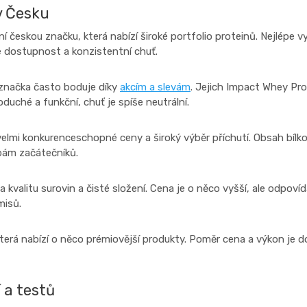
v Česku
ční českou značku, která nabízí široké portfolio proteinů. Nejlépe 
je dostupnost a konzistentní chuť.
 značka často boduje díky
akcím a slevám
. Jejich Impact Whey Pro
oduché a funkční, chuť je spíše neutrální.
 velmi konkurenceschopné ceny a široký výběr příchutí. Obsah bíl
bám začátečníků.
 kvalitu surovin a čisté složení. Cena je o něco vyšší, ale odpovídá 
misů.
která nabízí o něco prémiovější produkty. Poměr cena a výkon je d
 a testů