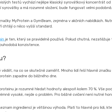
islých testů vychází nejlépe klasický syrovátkový koncentrát od
tní syrovátky a má rozumné složení, bude fungovat velmi podobně.
 značky MyProtein a GymBeam, zejména v akčních nabídkách. Nutr
ří chtějí o něco vyšší standard.
ein
je ten, který se pravidelně používá. Pokud chutná, nezatěžuje 
dlouhodobá konzistence.
nu?
é vědět, na co se skutečně zaměřit. Mnoho lidí řeší hlavně značku 
da protein zapadne do běžného dne.
proteinu je rozumné hledat hodnoty alespoň kolem 70 %. Vše pod
rémně vysoké, nejde o problém. Pro běžné cvičení není nutné hon
znam ingrediencí je většinou výhoda. Platí to hlavně pro lidi, kteří