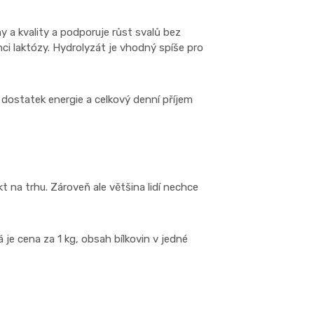
ny a kvality a podporuje růst svalů bez
nci laktózy. Hydrolyzát je vhodný spíše pro
 dostatek energie a celkový denní příjem
t na trhu. Zároveň ale většina lidí nechce
 je cena za 1 kg, obsah bílkovin v jedné