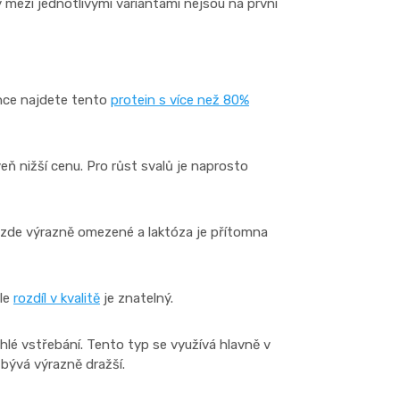
y mezi jednotlivými variantami nejsou na první
once najdete tento
protein s více než 80%
eň nižší cenu. Pro růst svalů je naprosto
ou zde výrazně omezené a laktóza je přítomna
ale
rozdíl v kvalitě
je znatelný.
hlé vstřebání. Tento typ se využívá hlavně v
 bývá výrazně dražší.