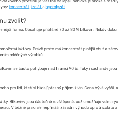
vátkového proteinu je vlastně nejlepší. Nabídka je široká a rozdíl
typy:
koncentrát
,
izolát
a
hydrolyzát
.
nu zvolit?
řenější forma. Obsahuje přibližně 70 až 80 % bílkovin. Někdy dok
množství laktózy. Právě proto má koncentrát plnější chuť a zárov
ávením mléčných výrobků.
 bílkovin se často pohybuje nad hranicí 90 %. Tuky i sacharidy js
bo pro lidi, kteří si hlídají přesný příjem živin. Cena bývá vyšší, 
tky. Bílkoviny jsou částečně rozštěpené, což umožňuje velmi ryc
neraci. V běžné praxi ale nepřináší zásadní výhodu oproti izolátu a