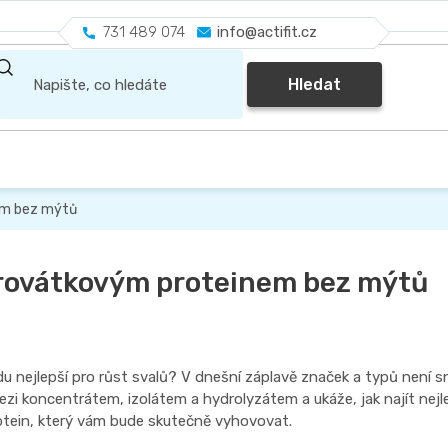
731 489 074
info@actifit.cz
Hledat
em bez mýtů
rovátkovým proteinem bez mýtů
du nejlepší pro růst svalů? V dnešní záplavě značek a typů není s
i koncentrátem, izolátem a hydrolyzátem a ukáže, jak najít nejl
otein, který vám bude skutečně vyhovovat.