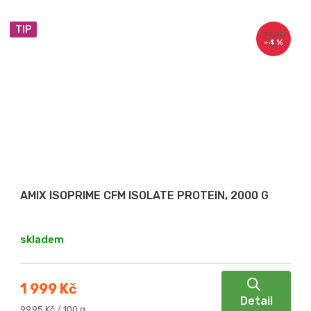
TIP
2 090
–4 %
Kč
AMIX ISOPRIME CFM ISOLATE PROTEIN, 2000 G
skladem
1 999 Kč
Detail
Měrná
99,95 Kč / 100 g