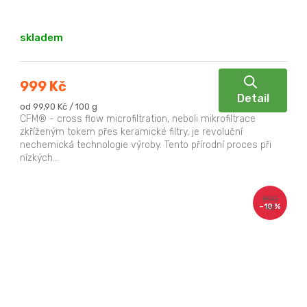
skladem
999 Kč
Detail
Měrná
od 99,90 Kč / 100 g
cena:
CFM® - cross flow microfiltration, neboli mikrofiltrace
zkříženým tokem přes keramické filtry, je revoluční
nechemická technologie výroby. Tento přírodní proces při
nízkých...
890
–10 %
Kč