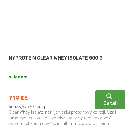
MYPROTEIN CLEAR WHEY ISOLATE 500 G
skladem
719 Kč
Detail
Měrná
od 128,39 Kč / 100 g
cena:
Clear Whey Isolate není jen další proteinový koktejl. Vzali
jsme vysoce kvalitní hydrolyzovaný syrovátkový izolát a
vytvořili lehkou a osvěžující alternativu, která je více...