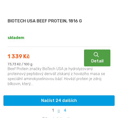
BIOTECH USA BEEF PROTEIN, 1816 G
skladem
1 339 Kč
Detail
Měrná
73,73 Kč / 100 g
cena:
Beef Protein značky BioTech USA je hydrolyzovaný
proteinový peptidový derivát získaný z hovězího masa se
speciální aminokyselinovou bází. Hovězí protein je zdroj
bílkovin, který...
Načíst 24 dalších
S
1
4
t
O