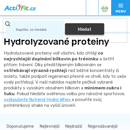
Přejít
Nákupní
na
obsah
košík
Hledat
Hydrolyzované proteiny
Hydrolyzované proteiny volí všichni, kdo chtějí
co
nejrychlejší doplnění bílkovin po tréninku
a šetřit
přitom trávení. Díky předštěpeným bílkovinám se
vstřebávají výrazně rychleji
než běžné koncentráty či
izoláty, takže podpoří regeneraci přesně ve chvíli, kdy to vaše
svaly potřebují. V naší nabídce najdete pečlivě vybrané
produkty s vysokým obsahem bílkovin a
minimem cukru i
tuku
. Pokud hledáte ověřenou volbu pro náročné sportovce,
vyzkoušejte Nutrend Hydro Whey
a posuňte svůj
potréninkový shake na vyšší úroveň.
Ř
a
Doporučujeme
Nejlevnější
Nejdražší
Nejprodávanější