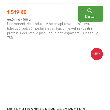
1 519 Kč
Detail
Měrná
66,04 Kč / 100 g
cena:
Upozornění: Na produkt již nelze aplikovat další slevu
(slevový kód, věrnostní sleva). Fusion je velmi kvalitní
protein s delikátní a plnou chutí bez aspartamu. Obsahuje
75%...
–25 %
40 Kč
BIOTECH USA 100% PURE WHEY PROTEIN,