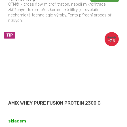
cena:
CFM® - cross flow microfiltration, neboli mikrofiltrace
zkříženým tokem přes keramické filtry, je revoluční
nechemická technologie výroby. Tento přírodní proces při
nízkých...
TIP
1 640
–7 %
Kč
AMIX WHEY PURE FUSION PROTEIN 2300 G
skladem