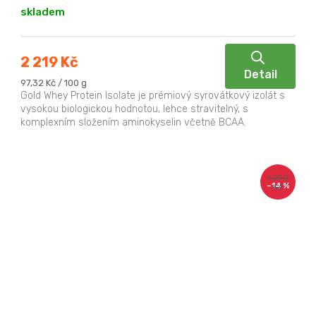
skladem
2 219 Kč
Detail
Měrná
97,32 Kč / 100 g
cena:
Gold Whey Protein Isolate je prémiový syrovátkový izolát s
vysokou biologickou hodnotou, lehce stravitelný, s
komplexním složením aminokyselin včetně BCAA.
1 290
–14 %
Kč