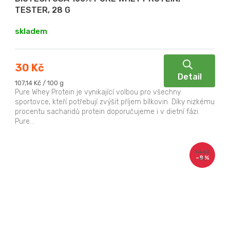
TESTER, 28 G
skladem
30 Kč
Detail
Měrná
107,14 Kč / 100 g
cena:
Pure Whey Protein je vynikající volbou pro všechny
sportovce, kteří potřebují zvýšit příjem bílkovin. Díky nizkému
procentu sacharidů protein doporučujeme i v dietní fázi.
Pure...
1 460
–8 %
Kč