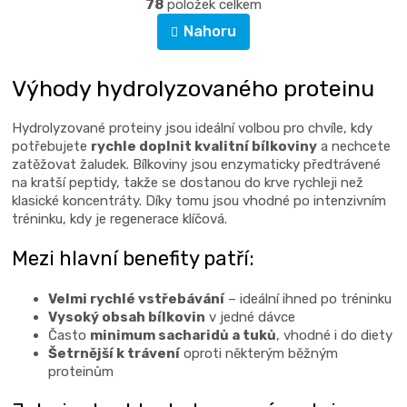
r
78
položek celkem
v
á
Nahoru
l
n
á
k
d
Výhody hydrolyzovaného proteinu
o
a
v
c
á
Hydrolyzované proteiny jsou ideální volbou pro chvíle, kdy
í
n
potřebujete
rychle doplnit kvalitní bílkoviny
a nechcete
í
zatěžovat žaludek. Bílkoviny jsou enzymaticky předtrávené
p
na kratší peptidy, takže se dostanou do krve rychleji než
r
klasické koncentráty. Díky tomu jsou vhodné po intenzivním
v
tréninku, kdy je regenerace klíčová.
k
y
Mezi hlavní benefity patří:
v
ý
Velmi rychlé vstřebávání
– ideální ihned po tréninku
Vysoký obsah bílkovin
v jedné dávce
p
Často
minimum sacharidů a tuků
, vhodné i do diety
i
Šetrnější k trávení
oproti některým běžným
s
proteinům
u