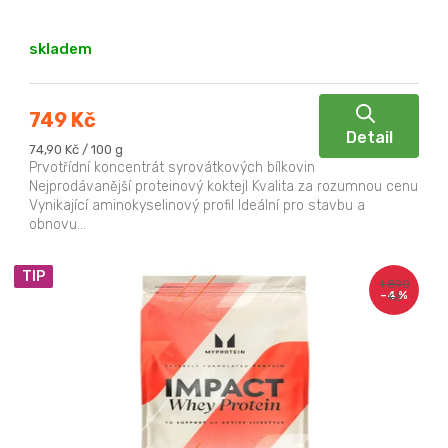
k
t
skladem
ů
749 Kč
Detail
Měrná
74,90 Kč / 100 g
cena:
Prvotřídní koncentrát syrovátkových bílkovin
Nejprodávanější proteinový koktejl Kvalita za rozumnou cenu
Vynikající aminokyselinový profil Ideální pro stavbu a
obnovu...
TIP
1 890
–4 %
Kč