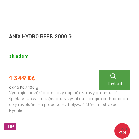
AMIX HYDRO BEEF, 2000 G
skladem
1 349 Kč
Detail
Měrná
67,45 Kč / 100 g
cena:
Vynikající hovězí proteinový doplněk stravy garantující
špičkovou kvalitu a čistotu s vysokou biologickou hodnotou
díky revolučnímu procesu hydrolýzy, čištění a extrakce.
Rychle...
TIP
1 790
–7 %
Kč