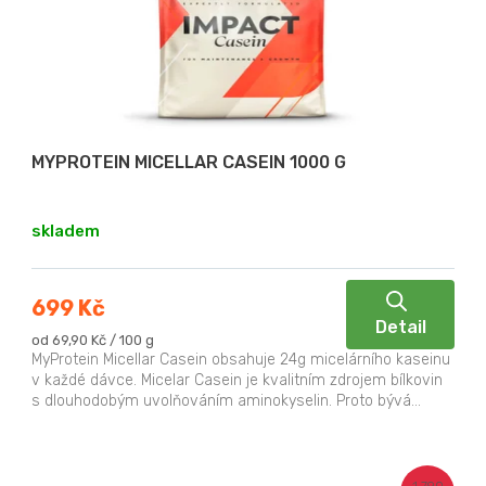
MYPROTEIN MICELLAR CASEIN 1000 G
skladem
699 Kč
Detail
Měrná
od 69,90 Kč / 100 g
cena:
MyProtein Micellar Casein obsahuje 24g micelárního kaseinu
v každé dávce. Micelar Casein je kvalitním zdrojem bílkovin
s dlouhodobým uvolňováním aminokyselin. Proto bývá...
1 790