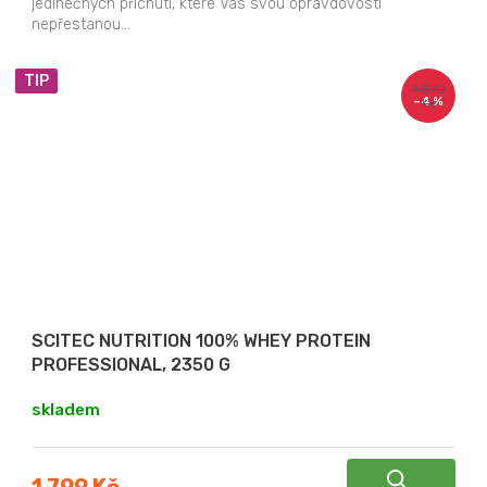
jedinečných příchutí, které Vás svou opravdovostí
nepřestanou...
TIP
1 890
–4 %
Kč
SCITEC NUTRITION 100% WHEY PROTEIN
PROFESSIONAL, 2350 G
skladem
1 799 Kč