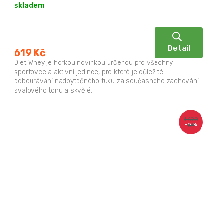
skladem
Detail
619 Kč
Diet Whey je horkou novinkou určenou pro všechny
sportovce a aktivní jedince, pro které je důležité
odbourávání nadbytečného tuku za současného zachování
svalového tonu a skvělé...
1 690
–5 %
Kč