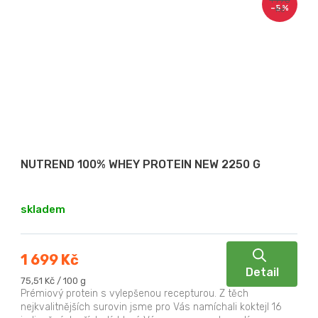
–5 %
Kč
NUTREND 100% WHEY PROTEIN NEW 2250 G
skladem
1 699 Kč
Detail
Měrná
75,51 Kč / 100 g
cena:
Prémiový protein s vylepšenou recepturou. Z těch
nejkvalitnějších surovin jsme pro Vás namíchali koktejl 16