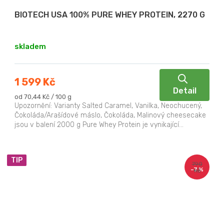
BIOTECH USA 100% PURE WHEY PROTEIN, 2270 G
skladem
1 599 Kč
Detail
Měrná
od 70,44 Kč / 100 g
cena:
Upozornění: Varianty Salted Caramel, Vanilka, Neochucený,
Čokoláda/Arašídové máslo, Čokoláda, Malinový cheesecake
jsou v balení 2000 g Pure Whey Protein je vynikající...
TIP
790
–7 %
Kč