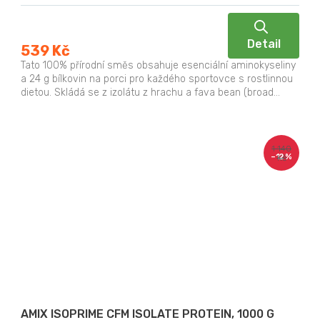
Detail
539 Kč
Tato 100% přírodní směs obsahuje esenciální aminokyseliny
a 24 g bílkovin na porci pro každého sportovce s rostlinnou
dietou. Skládá se z izolátu z hrachu a fava bean (broad...
1 140
–12 %
Kč
AMIX ISOPRIME CFM ISOLATE PROTEIN, 1000 G