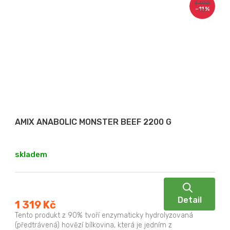
1 490
–11 %
Kč
AMIX ANABOLIC MONSTER BEEF 2200 G
skladem
Detail
1 319 Kč
Tento produkt z 90% tvoří enzymaticky hydrolyzovaná
(předtrávená) hovězí bílkovina, která je jedním z