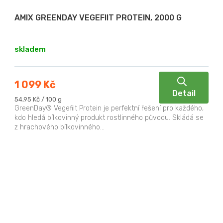
AMIX GREENDAY VEGEFIIT PROTEIN, 2000 G
skladem
1 099 Kč
Detail
Měrná
54,95 Kč / 100 g
cena:
GreenDay® Vegefiit Protein je perfektní řešení pro každého,
kdo hledá bílkovinný produkt rostlinného původu. Skládá se
z hrachového bílkovinného...