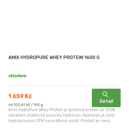
AMIX HYDROPURE WHEY PROTEIN 1600 G
skladem
1 659 Kč
Detail
Měrná
od 103,69 Kč / 100 g
cena:
Amix HydroPure Whey Protein je špičkový protein se 100%
obsahem značkové suroviny Hydrovon. Hydrovon je čistý
hydrolyzovaný CFM syrovátkový izolát. Produkt je navíc...