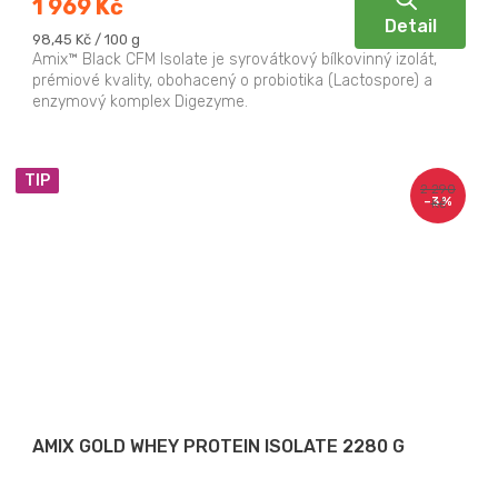
1 969 Kč
Detail
Měrná
98,45 Kč / 100 g
cena:
Amix™ Black CFM Isolate je syrovátkový bílkovinný izolát,
prémiové kvality, obohacený o probiotika (Lactospore) a
enzymový komplex Digezyme.
TIP
2 290
–3 %
Kč
AMIX GOLD WHEY PROTEIN ISOLATE 2280 G