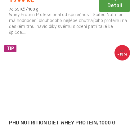
Detail
Měrná
76,55 Kč / 100 g
cena:
Whey Protein Professional od společnosti Scitec Nutrition
má hodnocení dlouhodobě nejlépe chutnajícího proteinu na
českém trhu, navíc díky svému složení patří také ke
špičce....
TIP
760
–18 %
Kč
PHD NUTRITION DIET WHEY PROTEIN, 1000 G