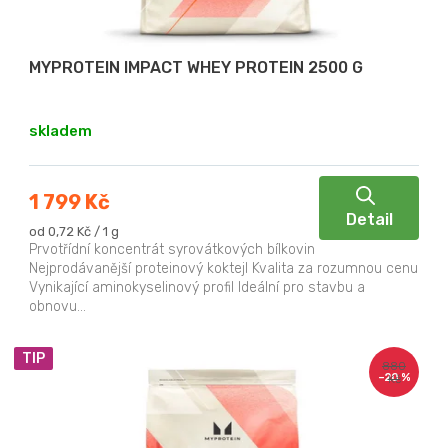
MYPROTEIN IMPACT WHEY PROTEIN 2500 G
skladem
1 799 Kč
Detail
Měrná
od 0,72 Kč / 1 g
cena:
Prvotřídní koncentrát syrovátkových bílkovin
Nejprodávanější proteinový koktejl Kvalita za rozumnou cenu
Vynikající aminokyselinový profil Ideální pro stavbu a
obnovu...
TIP
880
–20 %
Kč