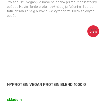
Pro spoustu veganů je náročné denně přijmout dostatečný
počet bílkovin. Tento proteinový nápoj je řešením. 1 porce
totiž obsahuje 25g bílkovin. Je vyroben ze 100% sojových
bobů,...
669
–19 %
Kč
MYPROTEIN VEGAN PROTEIN BLEND 1000 G
skladem