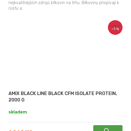
nejkvalitnějších zdrojů bílkovin na trhu. Bílkoviny přispívají k
růstu a...
2 090
–5 %
Kč
AMIX BLACK LINE BLACK CFM ISOLATE PROTEIN,
2000 G
skladem