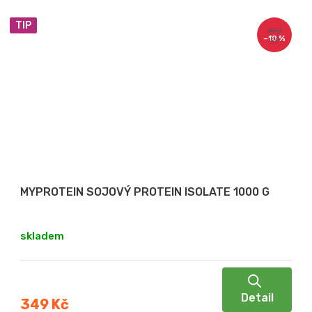
TIP
390
–10 %
Kč
MYPROTEIN SOJOVÝ PROTEIN ISOLATE 1000 G
skladem
Detail
349 Kč