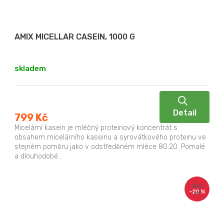
AMIX MICELLAR CASEIN, 1000 G
skladem
Detail
799 Kč
Micelární kasein je mléčný proteinový koncentrát s
obsahem micelárního kaseinu a syrovátkového proteinu ve
stejném poměru jako v odstředěném mléce 80:20. Pomalé
a dlouhodobé...
900
–20 %
Kč