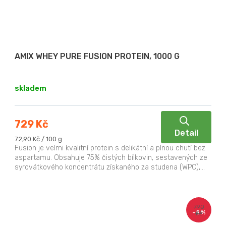
AMIX WHEY PURE FUSION PROTEIN, 1000 G
skladem
729 Kč
Detail
Měrná
72,90 Kč / 100 g
cena:
Fusion je velmi kvalitní protein s delikátní a plnou chutí bez
aspartamu. Obsahuje 75% čistých bílkovin, sestavených ze
syrovátkového koncentrátu získaného za studena (WPC),...
790
–8 %
Kč