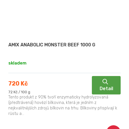
AMIX ANABOLIC MONSTER BEEF 1000 G
skladem
720 Kč
Detail
Měrná
72 Kč / 100 g
cena:
Tento produkt z 90% tvoří enzymaticky hydrolyzovaná
(předtrávená) hovězí bílkovina, která je jedním z
nejkvalitnějších zdrojů bílkovin na trhu. Bílkoviny přispívají k
růstu a...