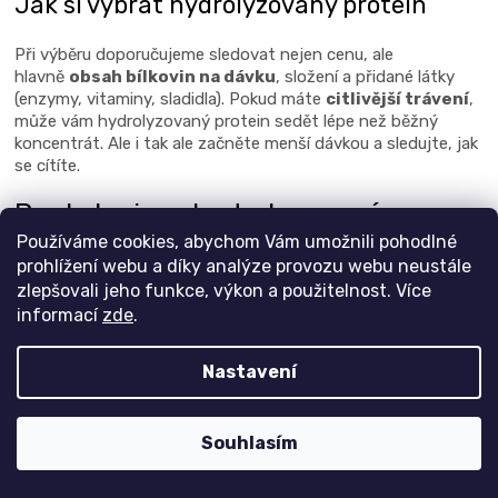
Jak si vybrat hydrolyzovaný protein
Při výběru doporučujeme sledovat nejen cenu, ale
hlavně
obsah bílkovin na dávku
, složení a přidané látky
(enzymy, vitaminy, sladidla). Pokud máte
citlivější trávení
,
může vám hydrolyzovaný protein sedět lépe než běžný
koncentrát. Ale i tak ale začněte menší dávkou a sledujte, jak
se cítíte.
Pro koho jsou hydrolyzované
proteiny vhodné
Používáme cookies, abychom Vám umožnili pohodlné
prohlížení webu a díky analýze provozu webu neustále
zlepšovali jeho funkce, výkon a použitelnost. Více
Hydrolyzovaný protein ocení zejména:
informací
zde
.
siloví sportovci
a
crossfiťáci
po náročných
trénincích
Nastavení
vytrvalci
po těžkých závodech či intervalech
lidé s
citlivějším trávením
, kterým klasické proteiny
nesedí
Souhlasím
všichni, kdo chtějí mít
co nejrychleji hotovo
– vypít
shake a dál řešit trénink, práci nebo rodinu