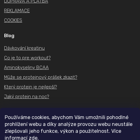
DOPRAVA A PLATBA
REKLAMACE
COOKIES
Blog
Dávkování kreatinu
Co je to pre workout?
Aminokyseliny BCAA
Může se proteinový prášek zkazit?
Který protein je nejlepší?
Jaký protein na noc?
Kontakt
Používáme cookies, abychom Vám umožnili pohodlné
prohlížení webu a díky analýze provozu webu neustále
+420
731 489 074
zlepšovali jeho funkce, výkon a použitelnost. Více
informací
zde
.