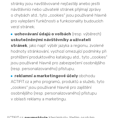
stránky jsou navštěvované nejčastěji anebo jestli
návštěvníci nebo uživatelé stránek přijímají zprávy
o chybách atd.; tyto „cookies“ jsou používané hlavně
pro vylepšení funkčnosti a funkcionality budoucích
verzí stránek;
uchovávaní údajů o volbách
(resp. výběrech)
uskutečněnými návštěvníky a uživateli
stránek
, jako např. výběr jazyka a regionu, zvolené
hodnoty stránkování, vychozí omezující podmínky při
prohlížení produktového katalogu atd., tyto „cookies“
jsou používané hlavně pro zabezpečení osobnějšího
(resp. personalizovaného) přístupu;
reklamní a marketingové účely
obchodu
ACTIFIT.cz a jeho programů, produktů a služeb, tyto
„cookies“ jsou používané hlavně pro zajištění
osobnějšího (resp. personalizovaného) přístupu
v oblasti reklamy a marketingu.
ACTIFIT.cz
neumožňuje
kterýmkoliv třetím osobám