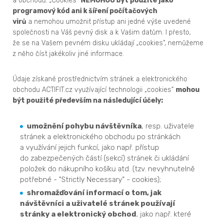
a obchodů. „Cookies“
NEMOHOU být použité jako
programový kód ani k šíření počítačových
virů
a nemohou umožnit přístup ani jedné výše uvedené
společnosti na Váš pevný disk a k Vašim datům. I přesto,
že se na Vašem pevném disku ukládají „cookies“, nemůžeme
z něho číst jakékoliv jiné informace.
Údaje získané prostřednictvím stránek a elektronického
obchodu ACTIFIT.cz využívající technologii „cookies“
mohou
být použité především na následující účely:
umožnění pohybu návštěvníka
, resp. uživatele
stránek a elektronického obchodu po stránkách
a využívání jejich funkcí, jako např. přístup
do zabezpečených částí (sekcí) stránek či ukládání
položek do nákupního košíku atd. (tzv. nevyhnutelně
potřebné - "Strictly Necessary" - cookies);
shromažďování informací o tom, jak
návštěvníci a uživatelé stránek používají
stránky a elektronický obchod
, jako např. které