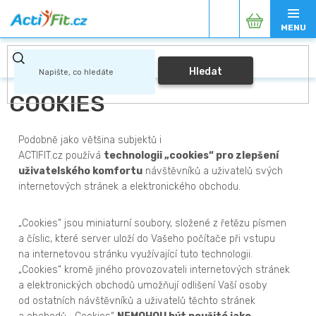
Přejít
Nákupní
na
obsah
košík
Hledat
COOKIES
Podobně jako většina subjektů i
ACTIFIT.cz používá
technologii „cookies“ pro zlepšení
uživatelského komfortu
návštěvníků a uživatelů svých
internetových stránek a elektronického obchodu.
„Cookies“ jsou miniaturní soubory, složené z řetězu písmen
a číslic, které server uloží do Vašeho počítače při vstupu
na internetovou stránku využívající tuto technologii.
„Cookies“ kromě jiného provozovateli internetových stránek
a elektronických obchodů umožňují odlišení Vaší osoby
od ostatních návštěvníků a uživatelů těchto stránek