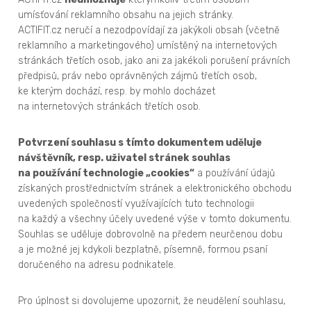
umísťování reklamního obsahu na jejich stránky.
ACTIFIT.cz neručí a nezodpovídají za jakýkoli obsah (včetně
reklamního a marketingového) umístěný na internetových
stránkách třetích osob, jako ani za jakékoli porušení právních
předpisů, práv nebo oprávněných zájmů třetích osob,
ke kterým dochází, resp. by mohlo docházet
na internetových stránkách třetích osob.
Potvrzení souhlasu s tímto dokumentem uděluje
návštěvník, resp. uživatel stránek
souhlas
na používání technologie „cookies“
a používání údajů
získaných prostřednictvím stránek a elektronického obchodu
uvedených společností využívajících tuto technologii
na každý a všechny účely uvedené výše v tomto dokumentu.
Souhlas se uděluje dobrovolně na předem neurčenou dobu
a je možné jej kdykoli bezplatně, písemně, formou psaní
doručeného na adresu podnikatele.
Pro úplnost si dovolujeme upozornit, že neudělení souhlasu,