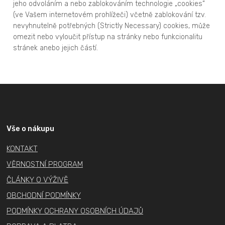
jeho odvoláním a nebo zablokováním technologie „cookies“
(ve Vašem internetovém prohlížeči) včetně zablokování tzv.
nevyhnutelně potřebných (Strictly Necessary) cookies, může
omezit nebo vyloučit přístup na stránky nebo funkcionalitu
stránek anebo jejich částí.
Z
á
p
a
Vše o nákupu
t
KONTAKT
í
VĚRNOSTNÍ PROGRAM
ČLÁNKY O VÝŽIVĚ
OBCHODNÍ PODMÍNKY
PODMÍNKY OCHRANY OSOBNÍCH ÚDAJŮ