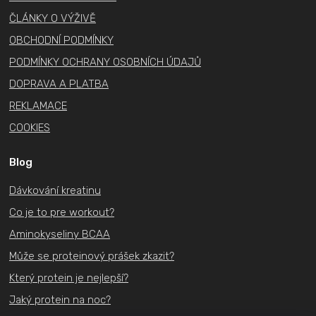
r
ČLÁNKY O VÝŽIVĚ
v
OBCHODNÍ PODMÍNKY
k
PODMÍNKY OCHRANY OSOBNÍCH ÚDAJŮ
y
v
DOPRAVA A PLATBA
ý
REKLAMACE
p
COOKIES
i
s
Blog
u
Dávkování kreatinu
Co je to pre workout?
Aminokyseliny BCAA
Může se proteinový prášek zkazit?
Který protein je nejlepší?
Jaký protein na noc?