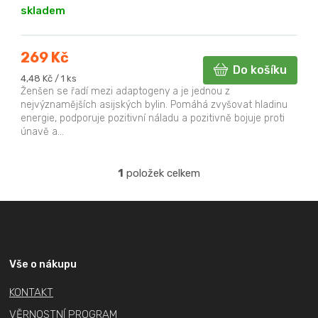
skladem
ů
269 Kč
Do košíku
Měrná
4,48 Kč / 1 ks
cena:
Ženšen se řadí mezi adaptogeny a je jednou z
nejvýznamějších asijských bylin. Pomáhá zvyšovat hladinu
energie, podporuje pozitivní náladu a pozitivně bojuje proti
únavě a...
1
položek celkem
O
v
Z
l
á
á
p
d
a
a
Vše o nákupu
c
t
KONTAKT
í
í
p
VĚRNOSTNÍ PROGRAM