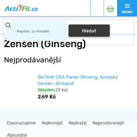
Přejít
Nákupní
na
obsah
košík
Hledat
Ženšen (Ginseng)
Nejprodávanější
BioTech USA Panax Ginseng, Korejský
ženšen, 60 kapslí
Skladem
(9 ks)
269 Kč
Ř
a
Doporučujeme
Nejlevnější
Nejdražší
Nejprodávanější
z
Abecedně