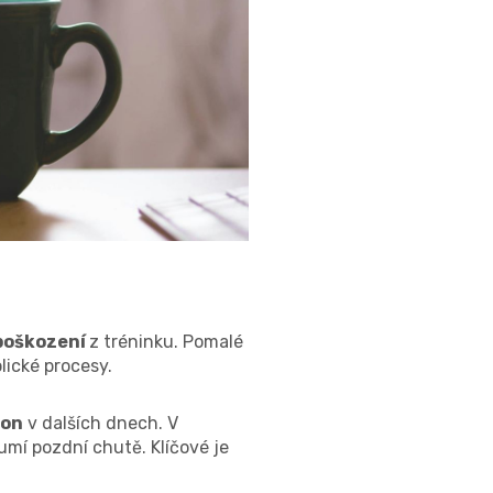
 poškození
z tréninku. Pomalé
lické procesy.
kon
v dalších dnech. V
umí pozdní chutě. Klíčové je