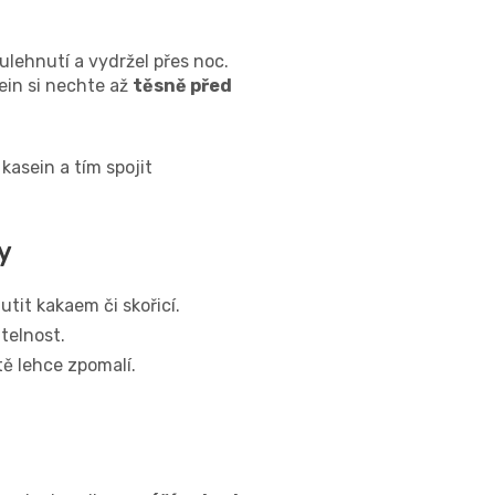
ulehnutí a vydržel přes noc.
sein si nechte až
těsně před
kasein a tím spojit
y
tit kakaem či skořicí.
telnost.
tě lehce zpomalí.