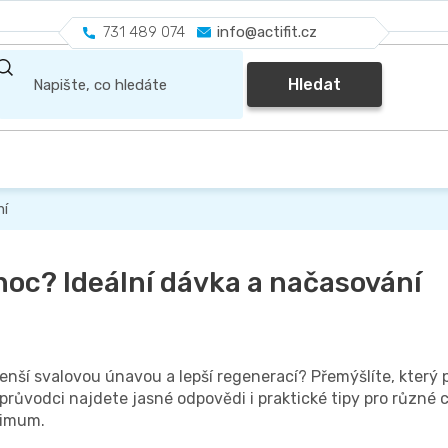
731 489 074
info@actifit.cz
Hledat
ní
noc? Ideální dávka a načasování
ší svalovou únavou a lepší regenerací? Přemýšlíte, který pro
růvodci najdete jasné odpovědi i praktické tipy pro různé cíl
ximum.