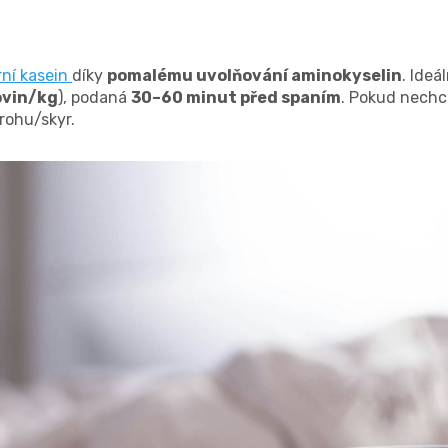
rní kasein
díky
pomalému uvolňování aminokyselin
. Ideá
kovin/kg
), podaná
30–60 minut před spaním
. Pokud nechc
rohu/skyr.