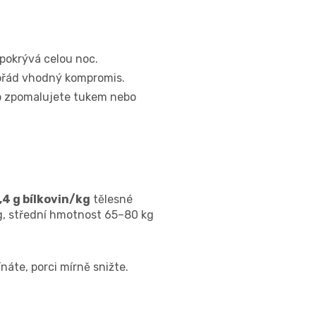
 pokrývá celou noc.
 pořád vhodný kompromis.
 ho zpomalujete tukem nebo
,4 g bílkovin/kg
tělesné
g, střední hmotnost 65–80 kg
ínáte, porci mírně snižte.