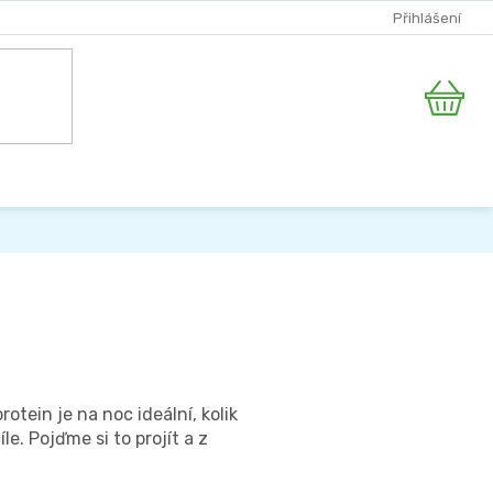
Přihlášení
Nákupní
košík
tein je na noc ideální, kolik
e. Pojďme si to projít a z