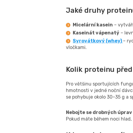
Jaké druhy protein
Micelární kasein
– vytvář
Kaseinát vápenatý
– levn
Syrovátkový (whey)
– ry
vločkami.
Kolik proteinu pře
Pro většinu sportujících fun
hmotnosti v jedné noční dávc
se pohybuje okolo 30–35 g a s
Nebojte se drobných úprav 
Pokud máte během noci hlad, p