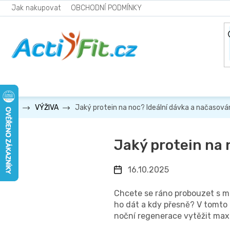
Přejít
Jak nakupovat
OBCHODNÍ PODMÍNKY
na
obsah
Jaký protein na noc? Ideální dávka a načasová
VÝŽIVA
Jaký protein na 
16.10.2025
Chcete se ráno probouzet s men
ho dát a kdy přesně? V tomto p
noční regenerace vytěžit ma