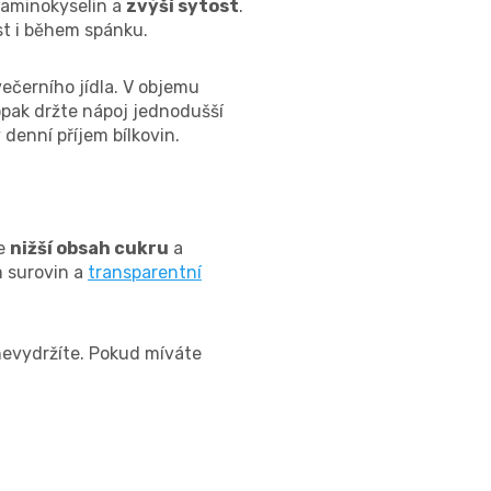
n aminokyselin a
zvýší sytost
.
st i během spánku.
 večerního jídla. V objemu
opak držte nápoj jednodušší
denní příjem bílkovin.
te
nižší obsah cukru
a
 surovin a
transparentní
evydržíte. Pokud míváte