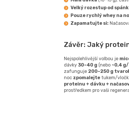
Velký rozestup od spán
Pouze rychlý whey na n
Zapamatujte si:
Načasován
Závěr: Jaký protein
Nejspolehlivější volbou je
mic
dávky
30–40 g
(nebo
~0,4 g
zafunguje
200–250 g tvaroh
noc
zpomalejte
tukem/vločka
proteinu + dávku + načaso
prostředkem pro vaši regenera