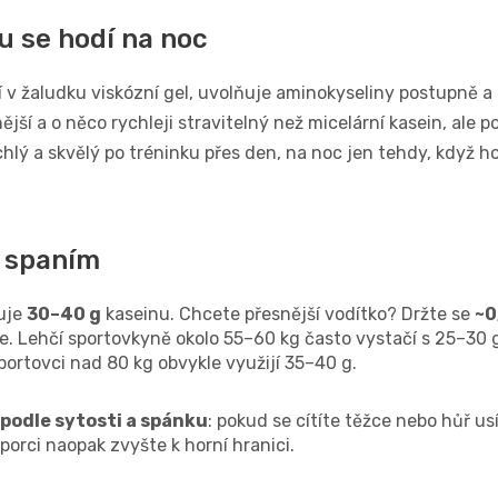
u se hodí na noc
í v žaludku viskózní gel, uvolňuje aminokyseliny postupně a
ější a o něco rychleji stravitelný než micelární kasein, ale
chlý a skvělý po tréninku přes den, na noc jen tehdy, když
d spaním
guje
30–40 g
kaseinu. Chcete přesnější vodítko? Držte se
~0
e. Lehčí sportovkyně okolo 55–60 kg často vystačí s 25–30 
portovci nad 80 kg obvykle využijí 35–40 g.
podle sytosti a spánku
: pokud se cítíte těžce nebo hůř us
orci naopak zvyšte k horní hranici.