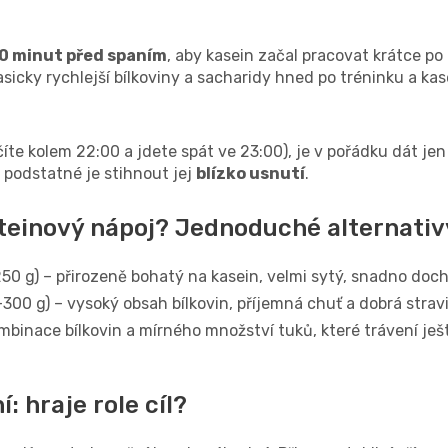
0 minut před spaním
, aby kasein začal pracovat krátce po 
asicky rychlejší bílkoviny a sacharidy hned po tréninku a ka
íte kolem 22:00 a jdete spát ve 23:00), je v pořádku dát jen 
 podstatné je stihnout jej
blízko usnutí
.
teinový nápoj? Jednoduché alternativ
0 g) – přirozeně bohatý na kasein, velmi sytý, snadno dochu
300 g) – vysoký obsah bílkovin, příjemná chuť a dobrá stravi
binace bílkovin a mírného množství tuků, které trávení ješ
: hraje role cíl?