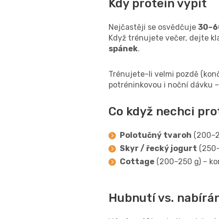
Kdy protein vypít
Nejčastěji se osvědčuje
30–6
Když trénujete večer, dejte kl
spánek
.
Trénujete-li velmi pozdě (konč
potréninkovou i noční dávku –
Co když nechci pro
Polotučný tvaroh
(200–25
Skyr / řecký jogurt
(250–
Cottage
(200–250 g) – kom
Hubnutí vs. nabírání