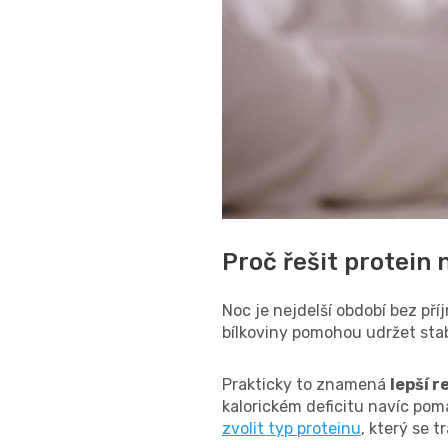
Proč řešit protein 
Noc je nejdelší období bez př
bílkoviny pomohou udržet stabi
Prakticky to znamená
lepší r
kalorickém deficitu navíc pom
zvolit typ proteinu
, který se 