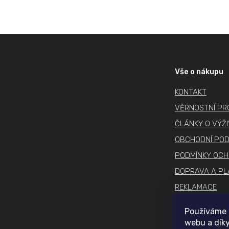
Z
á
p
Vše o nákupu
a
KONTAKT
t
í
VĚRNOSTNÍ P
ČLÁNKY O VÝŽ
OBCHODNÍ POD
PODMÍNKY OCH
DOPRAVA A PL
REKLAMACE
COOKIES
Používáme 
webu a díky