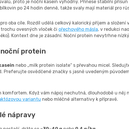
 svalů, proto je noční kasein výhodný. Přinese stabilní přísu
bílkovin po 24 hodin denně, takže svaly mají materiál pro rů
pro oba cíle. Rozdíl udělá celkový kalorický příjem a složení
 trochu ovesných vloček či
ořechového másla
, v redukci na
éko). Kontext dne je zásadní. Noční protein nevytrhne nízký 
 noční protein
kasein
nebo „milk protein isolate“ s převahou micel. Sleduj
d. Preferujte osvědčené značky s jasně uvedeným původem
n komfortem. Když vám nápoj nechutná, dlouhodobě u něj n
aktózovou variantu
nebo mléčné alternativy k přípravě.
lé nápravy
o nestačí, držte se
~30–40 g
nebo
0,4 g/kg
.