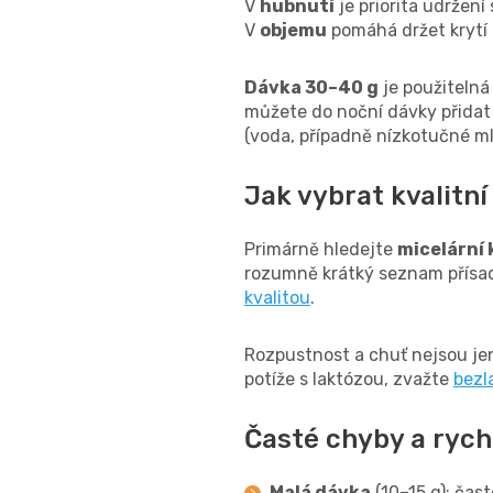
V
hubnutí
je priorita udržení
V
objemu
pomáhá držet krytí 
Dávka 30–40 g
je použitelná 
můžete do noční dávky přidat
(voda, případně nízkotučné ml
Jak vybrat kvalitní
Primárně hledejte
micelární 
rozumně krátký seznam přísa
kvalitou
.
Rozpustnost a chuť nejsou je
potíže s laktózou, zvažte
bezl
Časté chyby a rych
Malá dávka
(10–15 g): čast