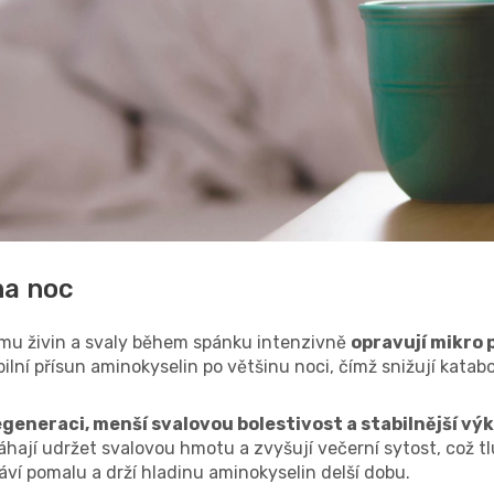
na noc
íjmu živin a svaly během spánku intenzivně
opravují mikro
lní přísun aminokyselin po většinu noci, čímž snižují katabo
egeneraci, menší svalovou bolestivost a stabilnější vý
áhají udržet svalovou hmotu a zvyšují večerní sytost, což tl
tráví pomalu a drží hladinu aminokyselin delší dobu.