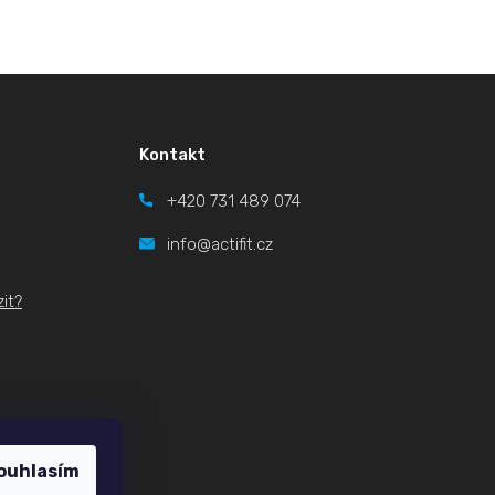
Kontakt
+420
731 489 074
info@actifit.cz
it?
ouhlasím