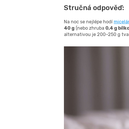
Stručná odpověď:
Na noc se nejlépe hodí
micelá
40 g
(nebo zhruba
0,4 g bíl
alternativou je 200–250 g tva