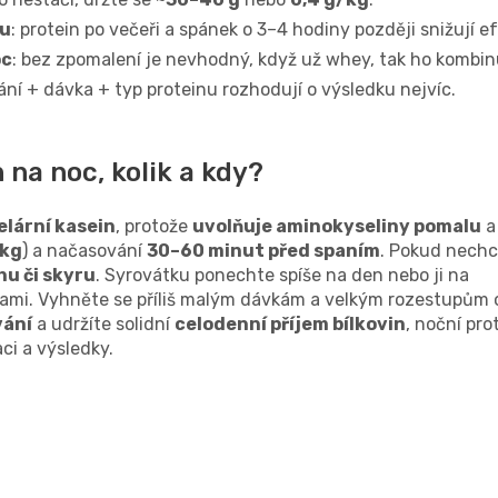
ku
: protein po večeři a spánek o 3–4 hodiny později snižují ef
oc
: bez zpomalení je nevhodný, když už whey, tak ho kombinu
í + dávka + typ proteinu rozhodují o výsledku nejvíc.
 na noc, kolik a kdy?
elární kasein
, protože
uvolňuje aminokyseliny pomalu
a
/kg
) a načasování
30–60 minut před spaním
. Pokud nechc
u či skyru
. Syrovátku ponechte spíše na den nebo ji na
mi. Vyhněte se příliš malým dávkám a velkým rozestupům o
vání
a udržíte solidní
celodenní příjem bílkovin
, noční pro
ci a výsledky.