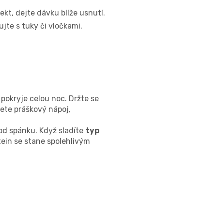
ekt, dejte dávku blíže usnutí.
jte s tuky či vločkami.
 pokryje celou noc. Držte se
ete práškový nápoj,
d spánku. Když sladíte
typ
tein se stane spolehlivým