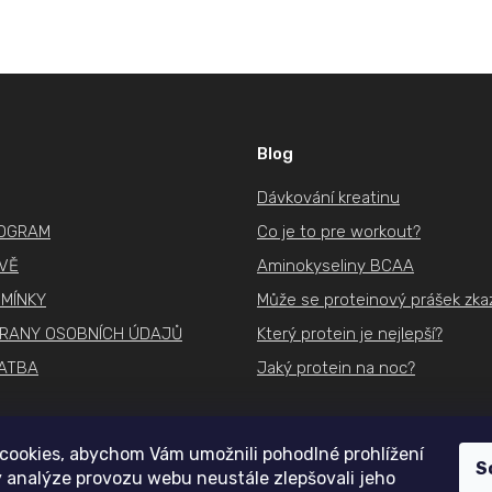
Blog
Dávkování kreatinu
ROGRAM
Co je to pre workout?
IVĚ
Aminokyseliny BCAA
MÍNKY
Může se proteinový prášek zkaz
RANY OSOBNÍCH ÚDAJŮ
Který protein je nejlepší?
ATBA
Jaký protein na noc?
cookies, abychom Vám umožnili pohodlné prohlížení
S
 analýze provozu webu neustále zlepšovali jeho