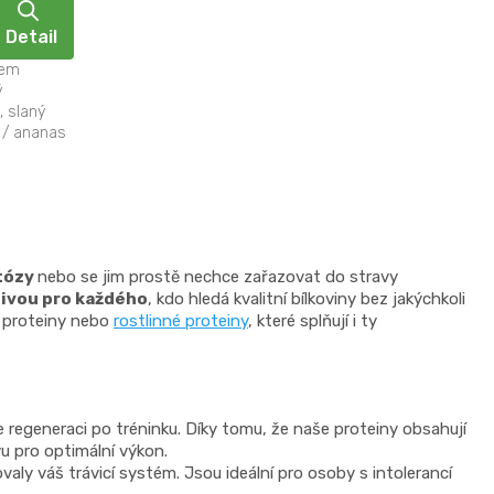
Detail
hem
ý
 slaný
 / ananas
któzy
nebo se jim prostě nechce zařazovat do stravy
tivou pro každého
, kdo hledá kvalitní bílkoviny bez jakýchkoli
é proteiny nebo
rostlinné proteiny
, které splňují i ty
e regeneraci po tréninku. Díky tomu, že naše proteiny obsahují
u pro optimální výkon.
valy váš trávicí systém. Jsou ideální pro osoby s intolerancí