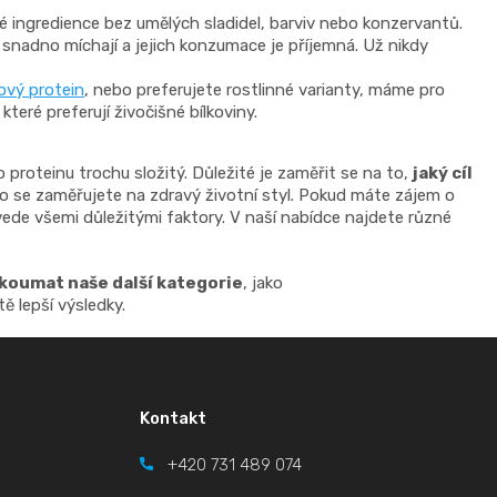
té ingredience bez umělých sladidel, barviv nebo konzervantů.
e snadno míchají a jejich konzumace je příjemná. Už nikdy
ový protein
, nebo preferujete rostlinné varianty, máme pro
teré preferují živočišné bílkoviny.
proteinu trochu složitý. Důležité je zaměřit se na to,
jaký cíl
bo se zaměřujete na zdravý životní styl. Pokud máte zájem o
vede všemi důležitými faktory. V naší nabídce najdete různé
koumat naše další kategorie
, jako
tě lepší výsledky.
Kontakt
+420
731 489 074