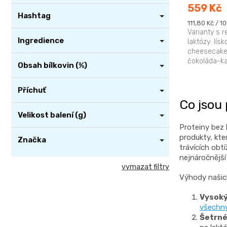
559 Kč
Hashtag
Měrná
111,80 Kč / 1
cena:
Varianty s
Ingredience
laktózy: lís
cheesecake
čokoláda-ka
Obsah bílkovin (%)
vanilka, ma
Příchuť
Co jsou
Velikost balení (g)
Proteiny bez l
produkty, kte
Značka
trávících obt
nejnáročnější
vymazat filtry
Výhody našic
Vysoký
všechny
Šetrné