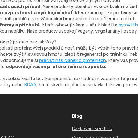
ózu nebo pro ty, kteří se vyhýbají laktóze z jiných důvodů.
y
žádoucích přísad
: Naše produkty obsahují vysoce kvalitní a čis
v
 rozpustnost a vynikající chuť
, která zaručuje, že proteiny s
ý
e mít problém s nežádoucími hrudkami nebo nepříjemnou chutí.
formy a příchutě
, které vyhovují všem – ať už hledáte
syrovátk
p
kou nabídku. Naše produkty uspokojí vegany, vegetariány i osoby, k
i
s
rávný protein bez laktózy?
u
oblasti proteinových produktů noví, může být výběr toho pravého 
hcete zvýšit svalovou hmotu, zlepšit regeneraci po tréninku, ne
í, doporučujeme si
přečíst náš článek o proteinech
, který vás pro
eré
odpovídají vašim preferencím a rozpočtu
.
e vysokou kvalitu bez kompromisů, rozhodně nezapomeňte
proz
seliny nebo
BCAA
, které skvěle doplňují vaši dávku bílkovin pro ješ
Blog
Dávkování kreatinu
ROGRAM
Co je to pre workout?