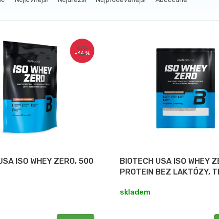
670
–16 %
Kč
USA ISO WHEY ZERO, 500
BIOTECH USA ISO WHEY Z
PROTEIN BEZ LAKTÓZY, T
25 G
skladem