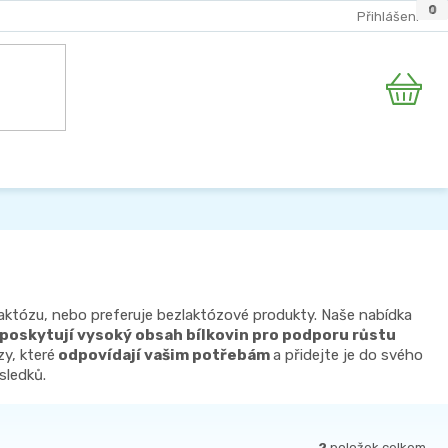
2
0
0
0
1
Přihlášení
Nákupní
košík
 laktózu, nebo preferuje bezlaktózové produkty. Naše nabídka
poskytují vysoký obsah bílkovin pro podporu růstu
y, které
odpovídají vašim potřebám
a přidejte je do svého
sledků.
2
položek celkem