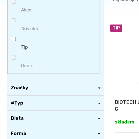
a
í
z
Akce
p
e
a
V
n
n
TIP
Novinka
ý
í
e
p
p
l
i
Tip
r
s
o
p
Orseo
d
r
u
o
k
Značky
d
t
u
ů
BIOTECH 
#Typ
k
G
t
Dieta
skladem
ů
Forma