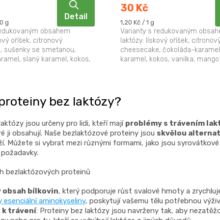
30 Kč
Detail
Měrná
00 g
1,20 Kč / 1 g
cena:
 redukovaným obsahem
Varianty s redukovaným obsa
kový oříšek, citronový
laktózy: lískový oříšek, citronov
, sušenky se smetanou,
cheesecake, čokoláda-karamel,
ramel, slaný karamel, kokos,
karamel, kokos, vanilka, mango
ngo / ananas Extrémně...
Extrémně vysoká biologická...
O
v
 proteiny bez laktózy?
l
á
aktózy jsou určeny pro lidi, kteří mají
problémy s trávením la
d
ré ji obsahují. Naše bezlaktózové proteiny jsou
skvělou alterna
a
íží. Můžete si vybrat mezi různými formami, jako jsou syrovátkov
 požadavky.
c
í
h bezlaktózových proteinů
p
r
 obsah bílkovin
, který podporuje růst svalové hmoty a zrychluj
 esenciální aminokyseliny
, poskytují vašemu tělu potřebnou výživ
v
 k trávení
: Proteiny bez laktózy jsou navrženy tak, aby nezatěžo
k