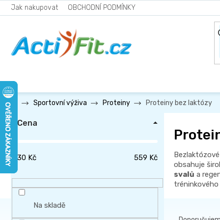
Přejít
Jak nakupovat
OBCHODNÍ PODMÍNKY
na
obsah
Proteiny bez laktózy
Sportovní výživa
Proteiny
P
Cena
o
Protei
s
Bezlaktózové 
t
30
Kč
559
Kč
obsahuje širo
r
svalů
a regen
a
tréninkového
n
Na skladě
Ř
n
Doporučuje