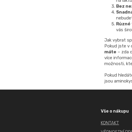
na lakt
Bez ne
Snadná
nebudet
Různé 
vás širo
Jak vybrat sp
Pokud jste v 
máte
– zda c
více informac
možnosti, kt
Pokud hledát
jsou aminoky
Z
á
p
Vše o nákupu
a
KONTAKT
t
VĚRNOSTNÍ P