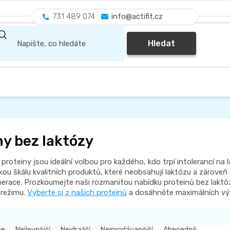
731 489 074
info@actifit.cz
Hledat
ny bez laktózy
proteiny jsou ideální volbou pro každého, kdo trpí intolerancí na
kou škálu kvalitních produktů, které neobsahují laktózu a zároveň
erace. Prozkoumejte naši rozmanitou nabídku proteinů bez laktóz
 režimu.
Vyberte si z našich proteinů
a dosáhněte maximálních vý
me
Nejlevnější
Nejdražší
Nejprodávanější
Abecedně