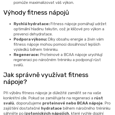
p
pomůže maximalizovat váš výkon.
i
Výhody fitness nápojů
s
u
Rychlá hydratace:
Fitness nápoje pomáhají udržet
optimální hladinu tekutin, což je klíčové pro výkon a
prevenci dehydratace.
Podpora výkonu:
Díky obsahu energie a živin vám
fitness nápoje mohou pomoci dosáhnout lepších
výsledků během tréninku.
Regenerace:
Proteinové a BCAA nápoje urychlují
regeneraci po náročném tréninku a podporují růst
svalů.
Jak správně využívat fitness
nápoje?
Při výběru fitness nápoje je důležité zaměřit se na vaše
konkrétní cíle. Pokud se zaměřujete na regeneraci a
růst
svalů
, doporučujeme
proteinové nebo BCAA nápoje
. Pro
zajištění dostatečné
hydratace
během náročného tréninku
sáhněte po
izotonických nápojích
, které rychle doplní