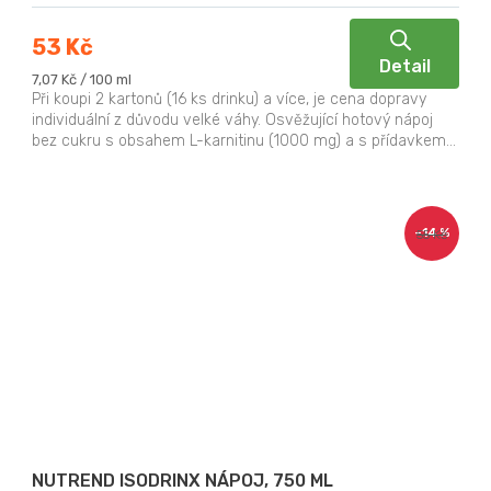
53 Kč
Detail
Měrná
7,07 Kč / 100 ml
cena:
Při koupi 2 kartonů (16 ks drinku) a více, je cena dopravy
individuální z důvodu velké váhy. Osvěžující hotový nápoj
bez cukru s obsahem L-karnitinu (1000 mg) a s přídavkem...
–14 %
55 Kč
NUTREND ISODRINX NÁPOJ, 750 ML