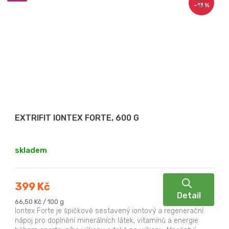
–13 %
Kč
EXTRIFIT IONTEX FORTE, 600 G
skladem
399 Kč
Detail
Měrná
66,50 Kč / 100 g
cena:
Iontex Forte je špičkově sestavený iontový a regenerační
nápoj pro doplnění minerálních látek, vitamínů a energie