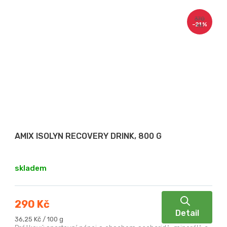
370
–21 %
Kč
AMIX ISOLYN RECOVERY DRINK, 800 G
skladem
290 Kč
Detail
Měrná
36,25 Kč / 100 g