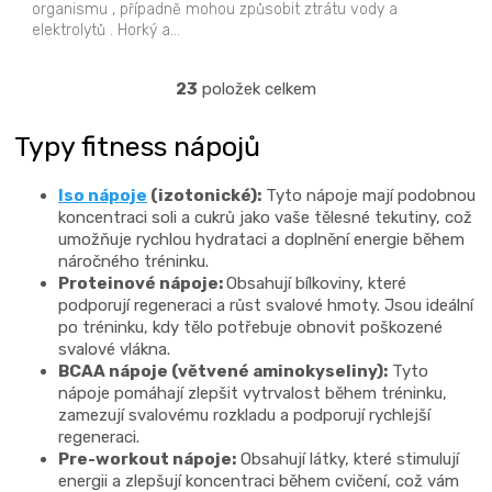
organismu , případně mohou způsobit ztrátu vody a
elektrolytů . Horký a...
23
položek celkem
O
v
Typy fitness nápojů
l
á
Iso nápoje
(izotonické):
Tyto nápoje mají podobnou
d
koncentraci soli a cukrů jako vaše tělesné tekutiny, což
a
umožňuje rychlou hydrataci a doplnění energie během
c
náročného tréninku.
í
Proteinové nápoje:
Obsahují bílkoviny, které
podporují regeneraci a růst svalové hmoty. Jsou ideální
p
po tréninku, kdy tělo potřebuje obnovit poškozené
r
svalové vlákna.
v
BCAA nápoje (větvené aminokyseliny):
Tyto
k
nápoje pomáhají zlepšit vytrvalost během tréninku,
y
zamezují svalovému rozkladu a podporují rychlejší
regeneraci.
v
Pre-workout nápoje:
Obsahují látky, které stimulují
ý
energii a zlepšují koncentraci během cvičení, což vám