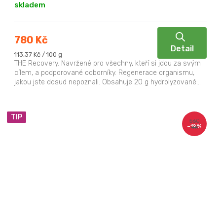
skladem
780 Kč
Detail
Měrná
113,37 Kč / 100 g
cena:
THE Recovery. Navržené pro všechny, kteří si jdou za svým
cílem, a podporované odborníky. Regenerace organismu,
jakou jste dosud nepoznali. Obsahuje 20 g hydrolyzované...
TIP
560
–12 %
Kč