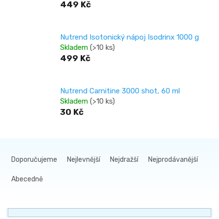
449 Kč
Nutrend Isotonický nápoj Isodrinx 1000 g
Skladem
(>10 ks)
499 Kč
Nutrend Carnitine 3000 shot, 60 ml
Skladem
(>10 ks)
30 Kč
Ř
a
Doporučujeme
Nejlevnější
Nejdražší
Nejprodávanější
z
Abecedně
e
n
í