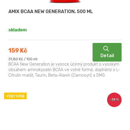
AMIX BCAA NEW GENERATION, 500 ML
skladem
159 Kč
Detail
Měrná
31,80 Kč / 100 ml
cena:
BCAA New Generation je vysoce účinný produkt s vysokým
obsahem aminokyselin BCAA ve volné formě, doplněný o L-
Citrulin malát, Taurin, Beta-Alanin (Carnosyn) a DMG.
výprodej
–25 %
40 Kč