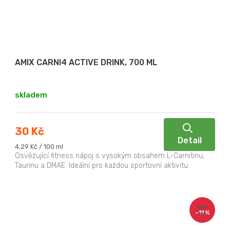
AMIX CARNI4 ACTIVE DRINK, 700 ML
skladem
30 Kč
Detail
Měrná
4,29 Kč / 100 ml
cena:
Osvěžující fitness nápoj s vysokým obsahem L-Carnitinu,
Taurinu a DMAE. Ideální pro každou sportovní aktivitu.
360
–11 %
Kč