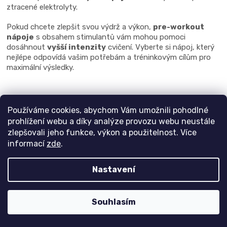
ztracené elektrolyty.
Pokud chcete zlepšit svou výdrž a výkon,
pre-workout
nápoje
s obsahem stimulantů vám mohou pomoci
dosáhnout
vyšší intenzity
cvičení. Vyberte si nápoj, který
nejlépe odpovídá vašim potřebám a tréninkovým cílům pro
maximální výsledky.
Z
Používáme cookies, abychom Vám umožnili pohodlné
á
prohlížení webu a díky analýze provozu webu neustále
zlepšovali jeho funkce, výkon a použitelnost. Více
p
informací
zde
.
a
Vše o nákupu
t
KONTAKT
Nastavení
í
VĚRNOSTNÍ PROGRAM
ČLÁNKY O VÝŽIVĚ
Souhlasím
OBCHODNÍ PODMÍNKY