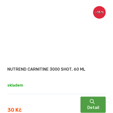
–14 %
35 Kč
NUTREND CARNITINE 3000 SHOT, 60 ML
skladem
Detail
30 Kč