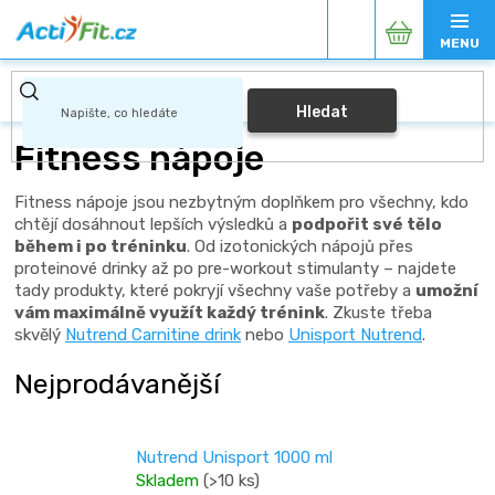
Přejít
Nákupní
na
obsah
košík
Hledat
Fitness nápoje
Fitness nápoje jsou nezbytným doplňkem pro všechny, kdo
chtějí dosáhnout lepších výsledků a
podpořit své tělo
během i po tréninku
. Od izotonických nápojů přes
proteinové drinky až po pre-workout stimulanty – najdete
tady produkty, které pokryjí všechny vaše potřeby a
umožní
vám maximálně využít každý trénink
. Zkuste třeba
skvělý
Nutrend Carnitine drink
nebo
Unisport Nutrend
.
Nejprodávanější
Nutrend Unisport 1000 ml
Skladem
(>10 ks)