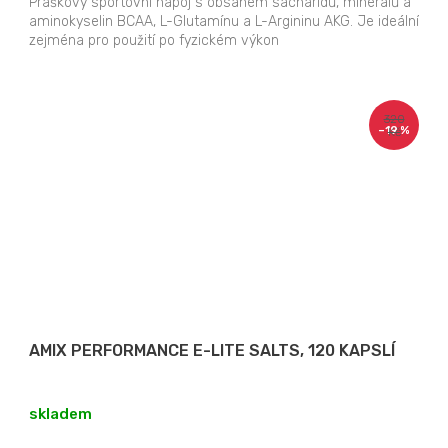
cena:
Práškový sportovní nápoj s obsahem sacharidů, minerálů a
aminokyselin BCAA, L-Glutamínu a L-Argininu AKG. Je ideální
zejména pro použití po fyzickém výkon
320
–19 %
Kč
AMIX PERFORMANCE E-LITE SALTS, 120 KAPSLÍ
skladem