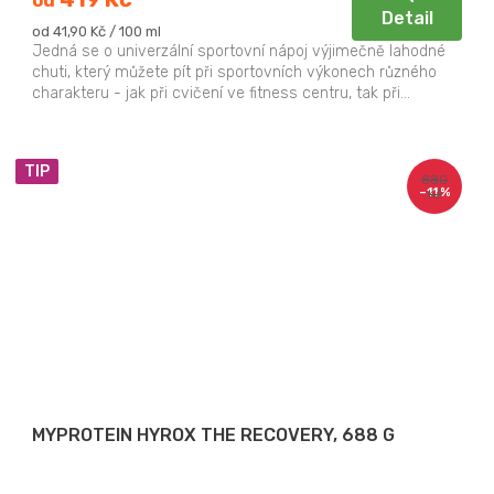
od
Detail
Měrná
od 41,90 Kč / 100 ml
cena:
Jedná se o univerzální sportovní nápoj výjimečně lahodné
chuti, který můžete pít při sportovních výkonech různého
charakteru - jak při cvičení ve fitness centru, tak při...
TIP
880
–11 %
Kč
MYPROTEIN HYROX THE RECOVERY, 688 G