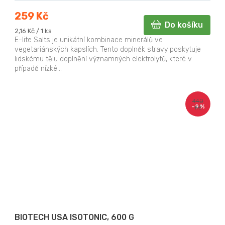
259 Kč
Do košíku
Měrná
2,16 Kč / 1 ks
cena:
E-lite Salts je unikátní kombinace minerálů ve
vegetariánských kapslích. Tento doplněk stravy poskytuje
lidskému tělu doplnění významných elektrolytů, které v
případě nízké...
440
–9 %
Kč
BIOTECH USA ISOTONIC, 600 G