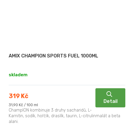
AMIX CHAMPION SPORTS FUEL 1000ML
skladem
319 Kč
Detail
Měrná
31,90 Kč / 100 ml
cena:
ChampION kombinuje 3 druhy sacharidů, L-
Karnitin, sodík, hořčík, draslík, taurin, L-citrulinmalát a beta
alani.