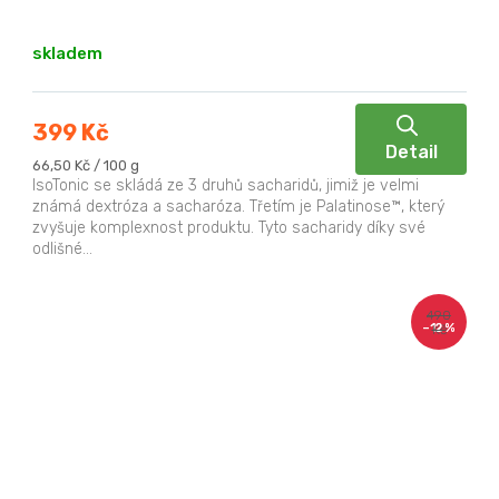
skladem
399 Kč
Detail
Měrná
66,50 Kč / 100 g
cena:
IsoTonic se skládá ze 3 druhů sacharidů, jimiž je velmi
známá dextróza a sacharóza. Třetím je Palatinose™, který
zvyšuje komplexnost produktu. Tyto sacharidy díky své
odlišné...
490
–12 %
Kč