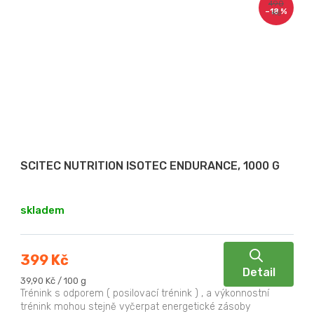
490
–18 %
Kč
SCITEC NUTRITION ISOTEC ENDURANCE, 1000 G
skladem
399 Kč
Detail
Měrná
39,90 Kč / 100 g
cena:
Trénink s odporem ( posilovací trénink ) , a výkonnostní
trénink mohou stejně vyčerpat energetické zásoby