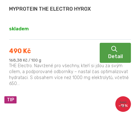
MYPROTEIN THE ELECTRO HYROX
skladem
490 Kč
Detail
Měrná
168,38 Kč / 100 g
cena:
THE Electro. Navržené pro všechny, kteří si jdou za svým
cílem, a podporované odborníky – nastal čas optimalizovat
hydrataci. S obsahem více než 1000 mg elektrolytů, včetně
650...
TIP
560
–12 %
Kč