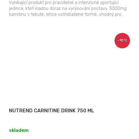
Vynikající produkt pro pravidelně a intenzivně sportující
jedince, kteří kladou důraz na vyrýsování postavy. 3000mg
karnitinu v tekuté, lehce vstřebatelné formě, vhodný pro...
–10 %
59 Kč
NUTREND CARNITINE DRINK 750 ML
skladem