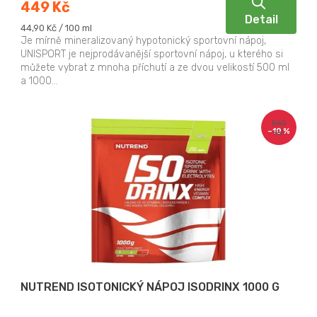
449 Kč
Detail
Měrná
44,90 Kč / 100 ml
cena:
Je mírně mineralizovaný hypotonický sportovní nápoj,
UNISPORT je nejprodávanější sportovní nápoj, u kterého si
můžete vybrat z mnoha příchutí a ze dvou velikostí 500 ml
a 1000...
560
–10 %
Kč
NUTREND ISOTONICKÝ NÁPOJ ISODRINX 1000 G