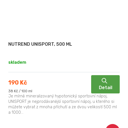
NUTREND UNISPORT, 500 ML
skladem
190 Kč
Detail
Měrná
38 Kč / 100 ml
cena:
Je mírně mineralizovaný hypotonický sportovní nápoj,
UNISPORT je nejprodávanější sportovní nápoj, u kterého si
můžete vybrat z mnoha příchutí a ze dvou velikostí 500 ml
a 1000...