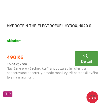
MYPROTEIN THE ELECTROFUEL HYROX, 1020 G
skladem
490 Kč
Detail
Měrná
48,04 Kč / 100 g
cena:
Navržené pro všechny, kteří si jdou za svým cílem, a
podporované odborníky, abyste mohli využít potenciál svého
těla na maximum.
TIP
590
–17 %
Kč