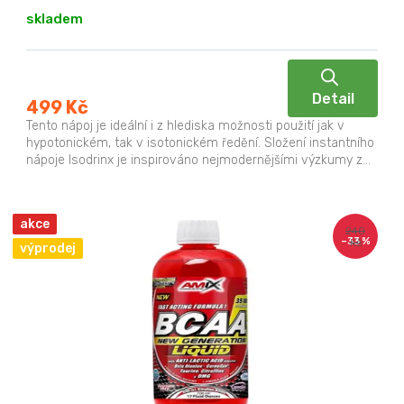
skladem
Detail
499 Kč
Tento nápoj je ideální i z hlediska možnosti použití jak v
hypotonickém, tak v isotonickém ředění. Složení instantního
nápoje Isodrinx je inspirováno nejmodernějšími výzkumy z...
akce
240
–33 %
Kč
výprodej