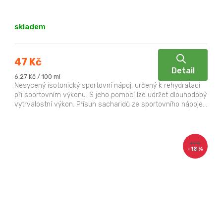
skladem
47 Kč
Detail
Měrná
6,27 Kč / 100 ml
cena:
Nesycený isotonický sportovní nápoj, určený k rehydrataci
při sportovním výkonu. S jeho pomocí lze udržet dlouhodobý
vytrvalostní výkon. Přísun sacharidů ze sportovního nápoje...
490
–18 %
Kč