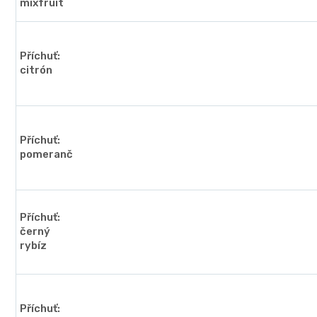
mixfruit
Příchuť:
citrón
Příchuť:
pomeranč
Příchuť:
černý
rybíz
Příchuť: