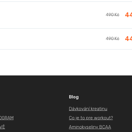
4
490 Kč
4
490 Kč
Blog
Dávkování kreatinu
ROGRAM
Co je to pre workout?
IVĚ
Aminokyseliny BCAA