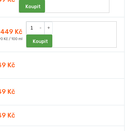
Do košíku
449 Kč
ná
0 Kč / 100 ml
Do košíku
a:
49 Kč
49 Kč
49 Kč