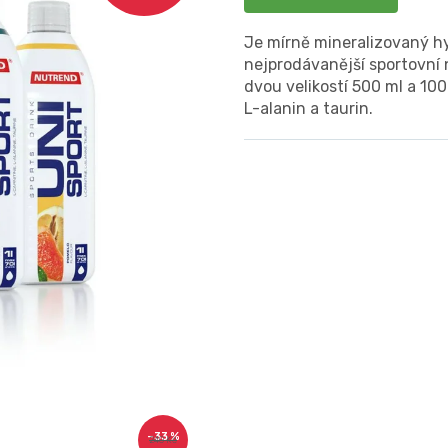
Je mírně mineralizovaný h
nejprodávanější sportovní 
dvou velikostí 500 ml a 100
L-alanin a taurin.
–33 %
240 Kč