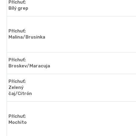
Příchuť:
Bílý grep
Příchuť:
Malina/Brusinka
Příchuť:
Broskev/Maracuja
Příchuť:
Zelený
čaj/Citrón
Příchuť:
Mochito