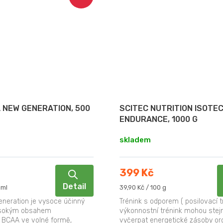
 NEW GENERATION, 500
SCITEC NUTRITION ISOTE
ENDURANCE, 1000 G
skladem
399 Kč
Detail
Měrná
 ml
39,90 Kč / 100 g
cena:
eration je vysoce účinný
Trénink s odporem ( posilovací tr
ysokým obsahem
výkonnostní trénink mohou stej
 BCAA ve volné formě,
vyčerpat energetické zásoby or