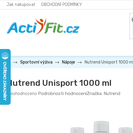
Přejít
Jak nakupovat
OBCHODNÍ PODMÍNKY
na
obsah
Nutrend Unisport 1000 m
Sportovní výživa
Nápoje
Nutrend Unisport 1000 ml
Průměrné
Podrobnosti hodnocení
Značka:
Nutrend
Neohodnoceno
hodnocení
produktu
je
0,0
z
5