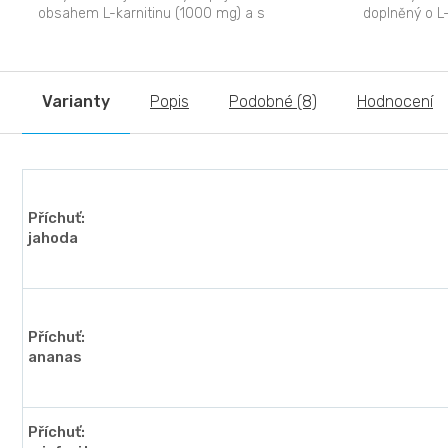
obsahem L-karnitinu (1000 mg) a s
doplněný o L-
přídavkem...
Alanin (Carn
Varianty
Popis
Podobné (8)
Hodnocení
Příchuť:
jahoda
Příchuť:
ananas
Příchuť: