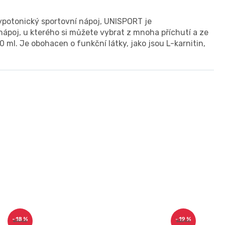
ypotonický sportovní nápoj, UNISPORT je
nápoj, u kterého si můžete vybrat z mnoha příchutí a ze
0 ml. Je obohacen o funkční látky, jako jsou L-karnitin,
–18 %
–19 %
490 Kč
320 Kč