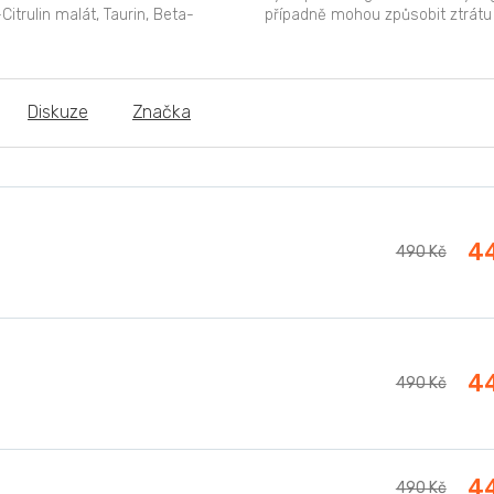
Citrulin malát, Taurin, Beta-
případně mohou způsobit ztrátu
osyn) a DMG.
elektrolytů . Horký a...
Diskuze
Značka
4
490 Kč
4
490 Kč
4
490 Kč