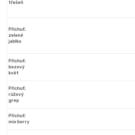
třešeň
Příchuť:
zelené
jablko
Příchuť:
bezový
květ
Příchuť:
růžový
grep
Příchuť:
mix berry