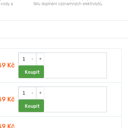
 vody a
tělu doplnění významných elektrolytů,
které v případě nízké...
49 Kč
Do košíku
49 Kč
Do košíku
49 Kč