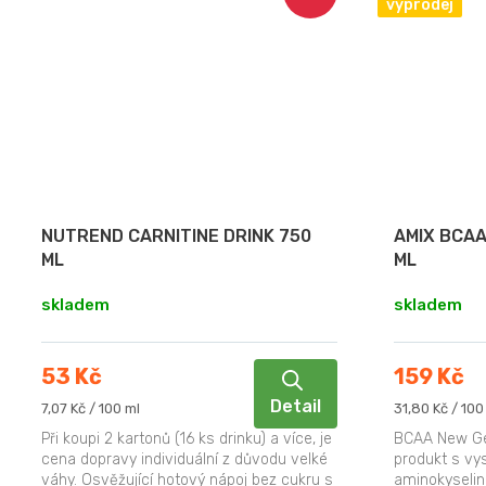
výprodej
NUTREND CARNITINE DRINK 750
AMIX BCAA
ML
ML
skladem
skladem
53 Kč
159 Kč
Detail
Měrná
Měrná
7,07 Kč / 100 ml
31,80 Kč / 100
cena:
cena:
Při koupi 2 kartonů (16 ks drinku) a více, je
BCAA New Gen
cena dopravy individuální z důvodu velké
produkt s v
váhy. Osvěžující hotový nápoj bez cukru s
aminokyselin