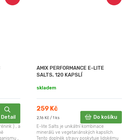
C
AMIX PERFORMANCE E-LITE
SALTS, 120 KAPSLÍ
skladem
259 Kč
Detail
Do košíku
Měrná
2,16 Kč / 1 ks
cena:
énink ) , a
E-lite Salts je unikátní kombinace
ně
minerálů ve vegetariánských kapslích.
ganismu ,
Tento doplněk stravy poskytuje lidskému