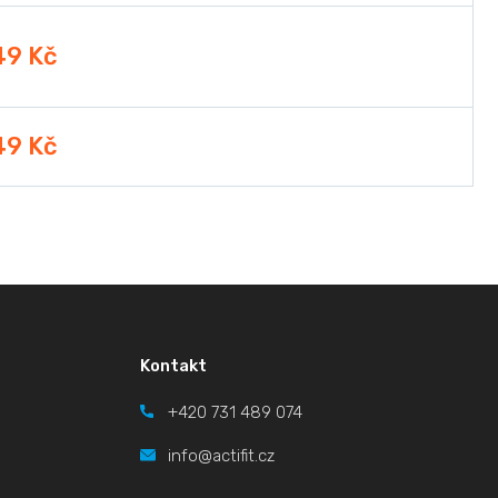
49 Kč
49 Kč
Kontakt
+420
731 489 074
info@actifit.cz