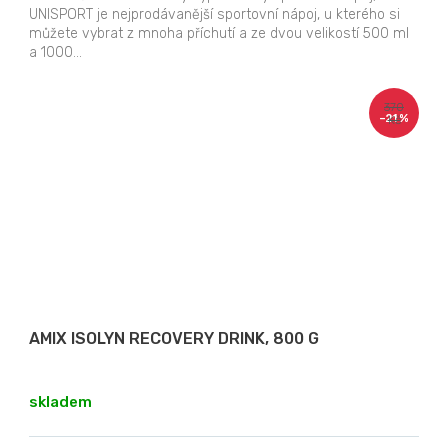
UNISPORT je nejprodávanější sportovní nápoj, u kterého si
můžete vybrat z mnoha příchutí a ze dvou velikostí 500 ml
a 1000...
370
–21 %
Kč
AMIX ISOLYN RECOVERY DRINK, 800 G
skladem