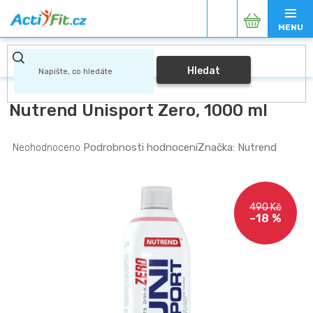
Přejít
Nákupní
na
obsah
košík
Hledat
Nutrend Unisport Zero, 1000 ml
Průměrné
Podrobnosti hodnocení
Značka:
Nutrend
Neohodnoceno
hodnocení
produktu
je
0,0
490 Kč
z
–18 %
5
hvězdiček.