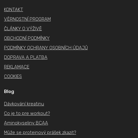
t
KONTAKT
í
VĚRNOSTNÍ PROGRAM
ČLÁNKY O VÝŽIVĚ
OBCHODNÍ PODMÍNKY
PODMÍNKY OCHRANY OSOBNÍCH ÚDAJŮ
DOPRAVA A PLATBA
REKLAMACE
COOKIES
Blog
Dávkování kreatinu
Co je to pre workout?
Aminokyseliny BCAA
Může se proteinový prášek zkazit?