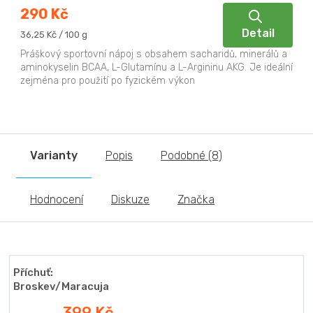
290 Kč
Detail
Měrná
36,25 Kč / 100 g
cena:
Práškový sportovní nápoj s obsahem sacharidů, minerálů a
aminokyselin BCAA, L-Glutamínu a L-Argininu AKG. Je ideální
zejména pro použití po fyzickém výkon
Varianty
Popis
Podobné (8)
Hodnocení
Diskuze
Značka
Příchuť:
Broskev/Maracuja
399 Kč