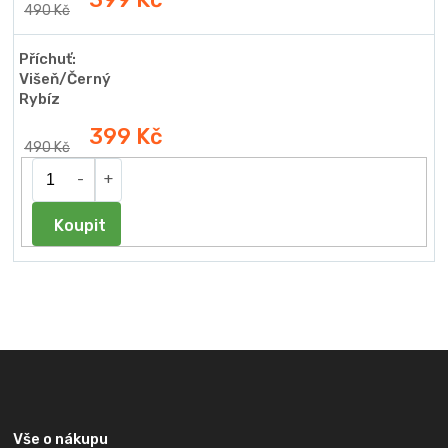
490 Kč
Příchuť:
Višeň/Černý
Rybíz
399 Kč
490 Kč
Do košíku
Z
á
p
a
Vše o nákupu