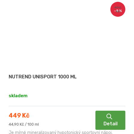
490
–8 %
Kč
NUTREND UNISPORT 1000 ML
skladem
449 Kč
Detail
Měrná
44,90 Kč / 100 ml
cena:
Je mírně mineralizovaný hypotonický sportovní nápoj,