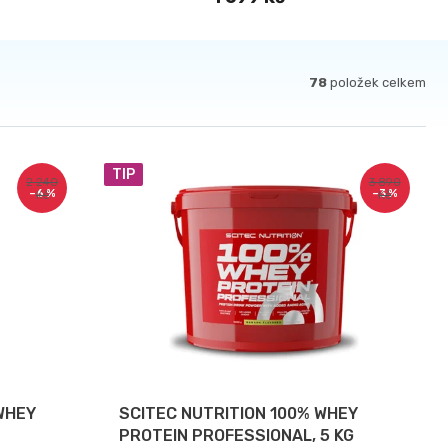
78
položek celkem
TIP
2 240
3 890
–6 %
–3 %
Kč
Kč
WHEY
SCITEC NUTRITION 100% WHEY
PROTEIN PROFESSIONAL, 5 KG