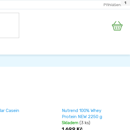
78
20
2
2
1
Přihlášení
Nákupní
košík
lar Casein
Nutrend 100% Whey
Protein NEW 2250 g
Skladem
(3 ks)
1 699 Kč