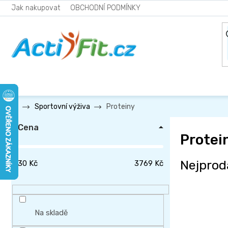
Přejít
Jak nakupovat
OBCHODNÍ PODMÍNKY
na
obsah
Proteiny
Sportovní výživa
P
Cena
o
Protein
s
t
Nejprod
30
Kč
3769
Kč
r
a
n
Na skladě
n