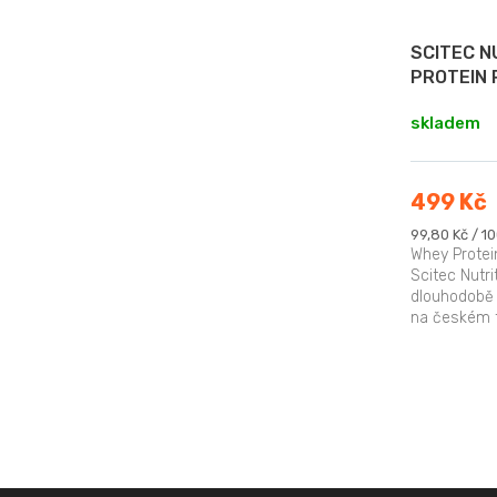
SCITEC N
PROTEIN 
skladem
499 Kč
Měrná
99,80 Kč / 10
cena:
Whey Protei
Scitec Nutr
dlouhodobě 
na českém t
složení patří