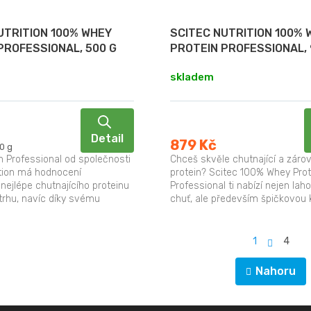
UTRITION 100% WHEY
SCITEC NUTRITION 100% 
PROFESSIONAL, 500 G
PROTEIN PROFESSIONAL, 
skladem
Detail
879 Kč
0 g
n Professional od společnosti
Chceš skvěle chutnající a zárov
ition má hodnocení
protein? Scitec 100% Whey Prot
nejlépe chutnajícího proteinu
Professional ti nabízí nejen lah
rhu, navíc díky svému
chuť, ale především špičkovou k
 také ke špičce....
Získaný díky procesu...
S
1
4
t
O
r
Nahoru
v
á
l
n