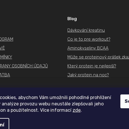
k
á
o
d
v
a
á
Blog
c
n
í
Dávkování kreatinu
í
p
ROGRAM
Co je to pre workout?
r
IVĚ
Aminokyseliny BCAA
v
k
MÍNKY
Může se proteinový prášek zkaz
y
RANY OSOBNÍCH ÚDAJŮ
Který protein je nejlepší?
v
ATBA
Jaký protein na noc?
ý
p
i
s
cookies, abychom Vám umožnili pohodlné prohlížení
S
u
 analýze provozu webu neustále zlepšovali jeho
on a použitelnost. Více informací
zde
.
ní