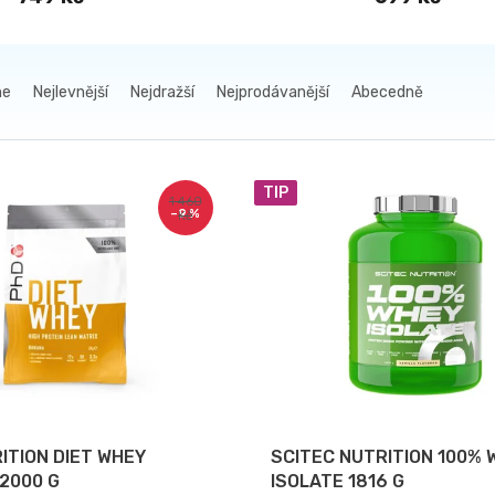
me
Nejlevnější
Nejdražší
Nejprodávanější
Abecedně
TIP
1 460
–9 %
Kč
ITION DIET WHEY
SCITEC NUTRITION 100% 
 2000 G
ISOLATE 1816 G