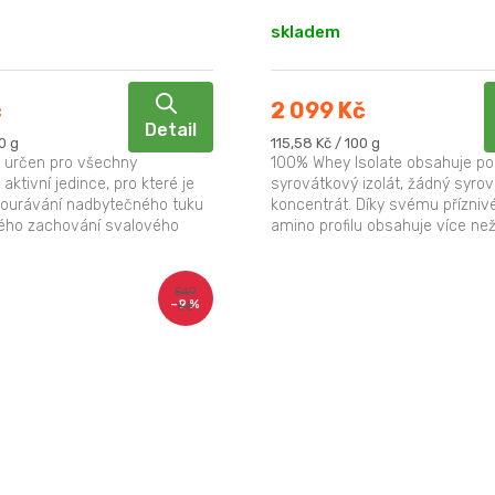
skladem
č
2 099 Kč
Detail
Měrná
0 g
115,58 Kč / 100 g
cena:
e určen pro všechny
100% Whey Isolate obsahuje p
aktivní jedince, pro které je
syrovátkový izolát, žádný syro
bourávání nadbytečného tuku
koncentrát. Díky svému přízni
ého zachování svalového
amino profilu obsahuje více ne
é kondice. Diet...
BCAA v jedné porci a s přidaným
549
–9 %
Kč