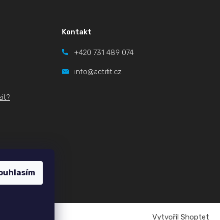
Kontakt
+420
731 489 074
info@actifit.cz
it?
ouhlasím
Vytvořil Shoptet