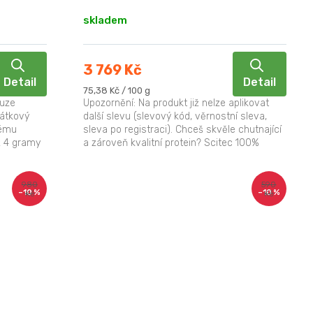
skladem
3 769 Kč
Detail
Detail
Měrná
75,38 Kč / 100 g
cena:
ouze
Upozornění: Na produkt již nelze aplikovat
vátkový
další slevu (slevový kód, věrnostní sleva,
vému
sleva po registraci). Chceš skvěle chutnající
ž 4 gramy
a zároveň kvalitní protein? Scitec 100%
...
Whey...
980
590
–10 %
–10 %
Kč
Kč