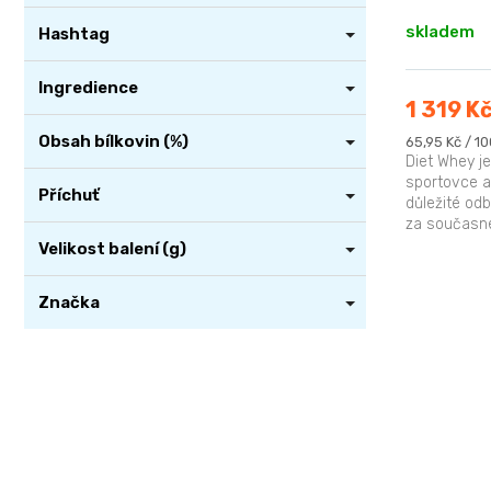
t
skladem
ů
Hashtag
Ingredience
1 319 K
Obsah bílkovin (%)
Měrná
65,95 Kč / 10
cena:
Diet Whey j
sportovce a 
Příchuť
důležité od
za současn
tonu a skvěl
Velikost balení (g)
Značka