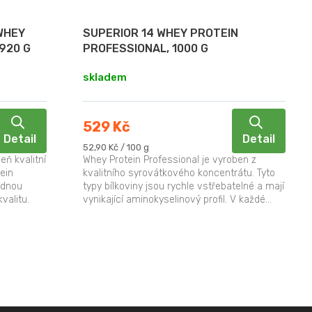
WHEY
SUPERIOR 14 WHEY PROTEIN
920 G
PROFESSIONAL, 1000 G
skladem
529 Kč
Detail
Detail
Měrná
52,90 Kč / 100 g
cena:
eň kvalitní
Whey Protein Professional je vyroben z
ein
kvalitního syrovátkového koncentrátu. Tyto
odnou
typy bílkoviny jsou rychle vstřebatelné a mají
valitu.
vynikající aminokyselinový profil. V každé...