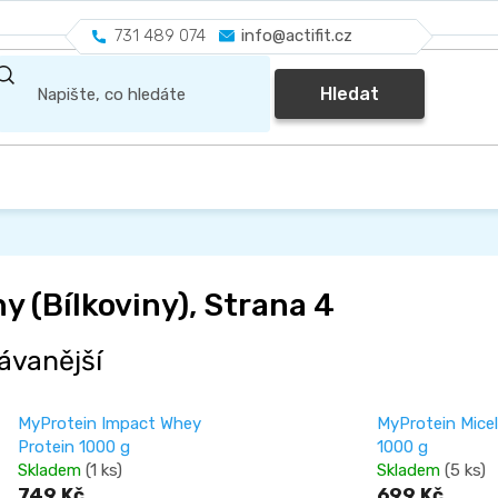
731 489 074
info@actifit.cz
Hledat
y (Bílkoviny)
, Strana 4
ávanější
MyProtein Impact Whey
MyProtein Micel
Protein 1000 g
1000 g
Skladem
(1 ks)
Skladem
(5 ks)
749 Kč
699 Kč