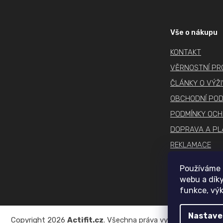
Z
á
p
Vše o nákupu
a
KONTAKT
t
í
VĚRNOSTNÍ P
ČLÁNKY O VÝŽ
OBCHODNÍ POD
PODMÍNKY OCH
DOPRAVA A PL
REKLAMACE
COOKIES
Používáme 
webu a díky
funkce, výk
Nastave
Copyright 2026
Actifit.cz
. Všechna práva vyhrazena.