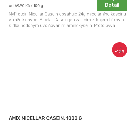
Detail
Měrná
od 69,90 Kč / 100 g
cena:
MyProtein Micellar Casein obsahuje 24g micelárního kaseinu
v každé dávce. Micelar Casein je kvalitním zdrojem bílkovin
s dlouhodobým uvolňováním aminokyselin. Proto bývá...
890
–10 %
Kč
AMIX MICELLAR CASEIN, 1000 G