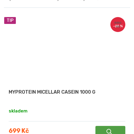
TIP
880
–20 %
Kč
MYPROTEIN MICELLAR CASEIN 1000 G
skladem
699 Kč