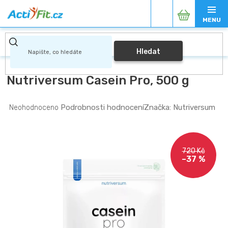
Přejít
Nákupní
na
obsah
košík
Hledat
Nutriversum Casein Pro, 500 g
Průměrné
Podrobnosti hodnocení
Značka:
Nutriversum
Neohodnoceno
hodnocení
produktu
je
0,0
720 Kč
z
–37 %
5
hvězdiček.