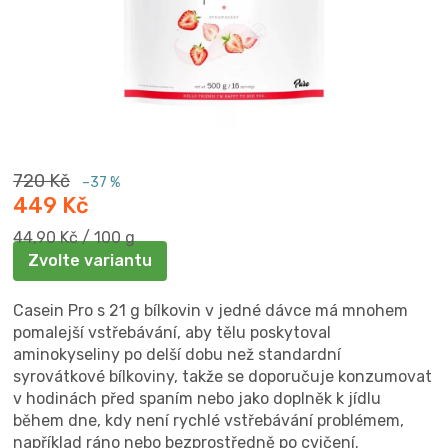
720 Kč
–37 %
449 Kč
Měrná
44,90 Kč / 100 g
cena:
Zvolte variantu
Casein Pro s 21 g bílkovin v jedné dávce má mnohem
pomalejší vstřebávání, aby tělu poskytoval
aminokyseliny po delší dobu než standardní
syrovátkové bílkoviny, takže se doporučuje konzumovat
v hodinách před spaním nebo jako doplněk k jídlu
během dne, kdy není rychlé vstřebávání problémem,
například ráno nebo bezprostředně po cvičení.