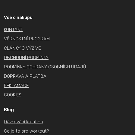
á
p
a
Vše o nákupu
t
KONTAKT
í
VĚRNOSTNÍ PROGRAM
ČLÁNKY O VÝŽIVĚ
OBCHODNÍ PODMÍNKY
PODMÍNKY OCHRANY OSOBNÍCH ÚDAJŮ
DOPRAVA A PLATBA
REKLAMACE
COOKIES
Blog
Dávkování kreatinu
Co je to pre workout?