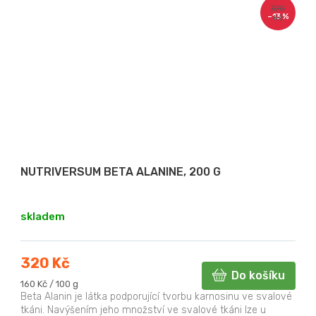
370
–13 %
Kč
NUTRIVERSUM BETA ALANINE, 200 G
skladem
320 Kč
Do košíku
Měrná
160 Kč / 100 g
cena:
Beta Alanin je látka podporující tvorbu karnosinu ve svalové
tkáni. Navýšením jeho množství ve svalové tkáni lze u