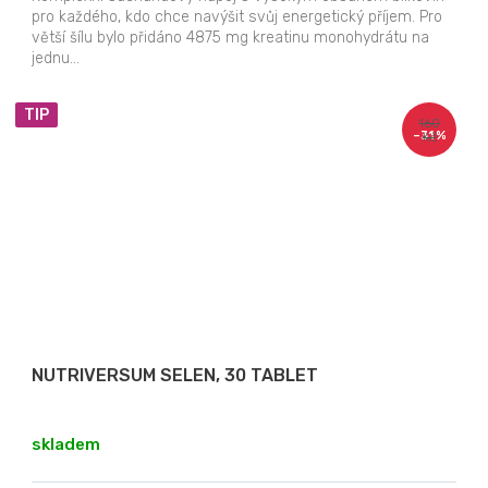
pro každého, kdo chce navýšit svůj energetický příjem. Pro
větší šílu bylo přidáno 4875 mg kreatinu monohydrátu na
jednu...
TIP
160
–31 %
Kč
NUTRIVERSUM SELEN, 30 TABLET
skladem