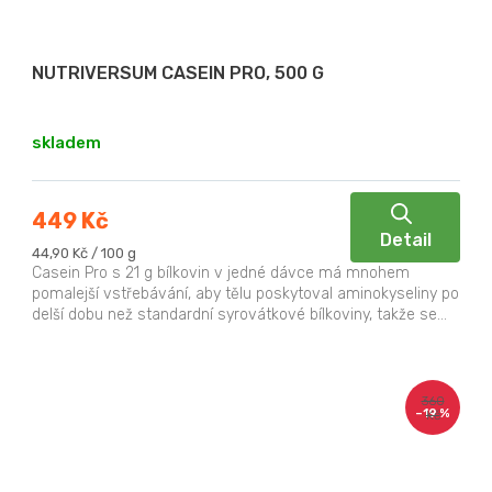
NUTRIVERSUM CASEIN PRO, 500 G
skladem
449 Kč
Detail
Měrná
44,90 Kč / 100 g
cena:
Casein Pro s 21 g bílkovin v jedné dávce má mnohem
pomalejší vstřebávání, aby tělu poskytoval aminokyseliny po
delší dobu než standardní syrovátkové bílkoviny, takže se...
360
–19 %
Kč