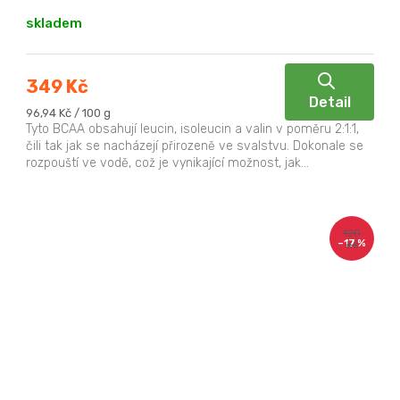
skladem
349 Kč
Detail
Měrná
96,94 Kč / 100 g
cena:
Tyto BCAA obsahují leucin, isoleucin a valin v poměru 2:1:1,
čili tak jak se nacházejí přirozeně ve svalstvu. Dokonale se
rozpouští ve vodě, což je vynikající možnost, jak...
120
–17 %
Kč