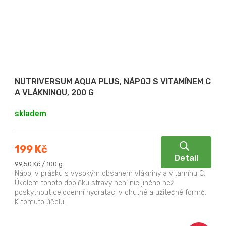
NUTRIVERSUM AQUA PLUS, NÁPOJ S VITAMÍNEM C
A VLÁKNINOU, 200 G
skladem
199 Kč
Detail
Měrná
99,50 Kč / 100 g
cena:
Nápoj v prášku s vysokým obsahem vlákniny a vitamínu C.
Úkolem tohoto doplňku stravy není nic jiného než
poskytnout celodenní hydrataci v chutné a užitečné formě.
K tomuto účelu...