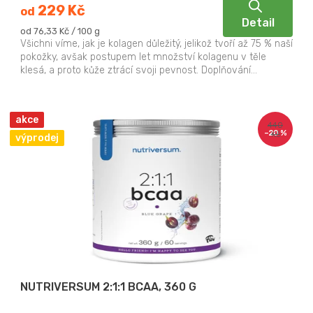
229 Kč
od
Detail
Měrná
od 76,33 Kč / 100 g
cena:
Všichni víme, jak je kolagen důležitý, jelikož tvoří až 75 % naší
pokožky, avšak postupem let množství kolagenu v těle
klesá, a proto kůže ztrácí svoji pevnost. Doplňování...
akce
440
–20 %
Kč
výprodej
NUTRIVERSUM 2:1:1 BCAA, 360 G