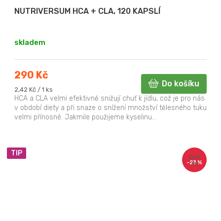
NUTRIVERSUM HCA + CLA, 120 KAPSLÍ
skladem
290 Kč
Do košíku
Měrná
2,42 Kč / 1 ks
cena:
HCA a CLA velmi efektivně snižují chuť k jídlu, což je pro nás
v období diety a při snaze o snížení množství tělesného tuku
velmi přínosné. Jakmile použijeme kyselinu...
TIP
220
–23 %
Kč