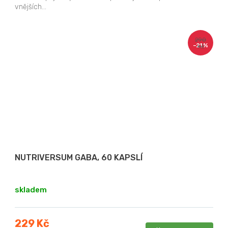
vnějších...
290
–21 %
Kč
NUTRIVERSUM GABA, 60 KAPSLÍ
skladem
229 Kč