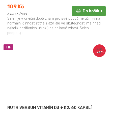
109 Kč
Do košíku
Měrná
3,63 Kč / 1 ks
cena:
Selen je v dnešní době znám pro své podpůrné účinky na
normální činnost štítné žlázy, ale ve skutečnosti má hned
několik pozitivních účinků na celkové zdraví. Selen
podporuje...
TIP
250
–24 %
Kč
NUTRIVERSUM VITAMÍN D3 + K2, 60 KAPSLÍ