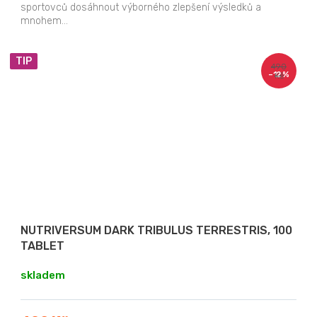
sportovců dosáhnout výborného zlepšení výsledků a
mnohem...
TIP
490
–12 %
Kč
NUTRIVERSUM DARK TRIBULUS TERRESTRIS, 100
TABLET
skladem