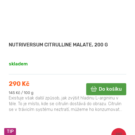
NUTRIVERSUM CITRULLINE MALATE, 200 G
skladem
290 Kč
Do košíku
Měrná
145 Kč / 100 g
cena:
Existuje však další způsob, jak zvýšit hladinu L-argininu v
těle. To je místo, kde se citrulin dostává do obrazu. Citrulin
se v trávicím systému neztratí, můžeme ho konzumovat...
TIP
249