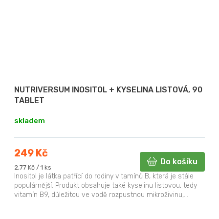
NUTRIVERSUM INOSITOL + KYSELINA LISTOVÁ, 90
TABLET
skladem
249 Kč
Do košíku
Měrná
2,77 Kč / 1 ks
cena:
Inositol je látka patřící do rodiny vitamínů B, která je stále
populárnější. Produkt obsahuje také kyselinu listovou, tedy
vitamín B9, důležitou ve vodě rozpustnou mikroživinu,...