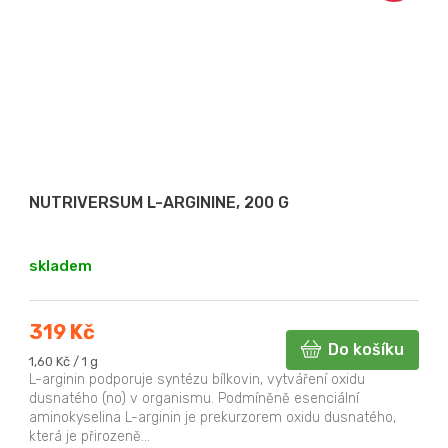
NUTRIVERSUM L-ARGININE, 200 G
skladem
319 Kč
Do košíku
Měrná
1,60 Kč / 1 g
cena:
L-arginin podporuje syntézu bílkovin, vytváření oxidu
dusnatého (no) v organismu. Podmíněně esenciální
aminokyselina L-arginin je prekurzorem oxidu dusnatého,
která je přirozeně...