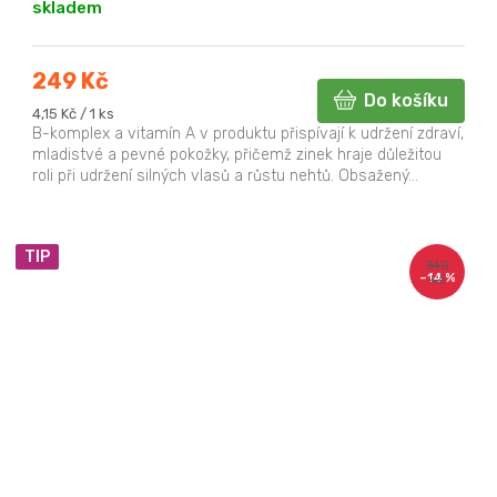
skladem
249 Kč
Do košíku
Měrná
4,15 Kč / 1 ks
cena:
B-komplex a vitamín A v produktu přispívají k udržení zdraví,
mladistvé a pevné pokožky, přičemž zinek hraje důležitou
roli při udržení silných vlasů a růstu nehtů. Obsažený...
TIP
340
–14 %
Kč