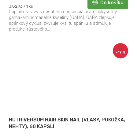
Do košíku
Měrná
3,82 Kč / 1 ks
cena:
Doplněk stravy s obsahem neesenciální aminokyseliny,
gama-aminomáselné kyseliny (GABA). GABA zlepšuje
spánkový cyklus, zvyšuje kvalitu spánku a stimuluje
produkci růstového...
310
–19 %
Kč
NUTRIVERSUM HAIR SKIN NAIL (VLASY, POKOŽKA,
NEHTY), 60 KAPSLÍ