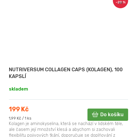
–20 %
Kč
NUTRIVERSUM COLLAGEN CAPS (KOLAGEN), 100
KAPSLÍ
skladem
199 Kč
Do košíku
Měrná
1,99 Kč / 1 ks
cena:
Kolagen je aminokyselina, která se nachází v lidském těle,
ale časem její množství klesá a abychom si zachovali
flexibilitu pojivových tkání, doporučuje se doplňování z