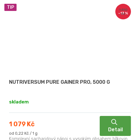
TIP
1 310
–17 %
Kč
NUTRIVERSUM PURE GAINER PRO, 5000 G
skladem
1 079 Kč
Detail
Měrná
od 0,22 Kč / 1 g
cena:
Komplexní sacharidový nápoj s vysokým obsahem bílkovin