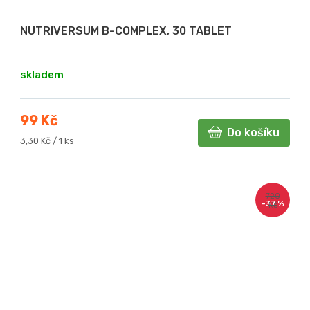
NUTRIVERSUM B-COMPLEX, 30 TABLET
skladem
99 Kč
Do košíku
Měrná
3,30 Kč / 1 ks
cena:
720
–37 %
Kč