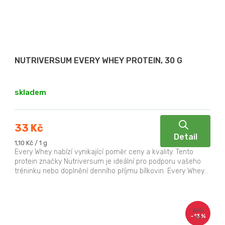
NUTRIVERSUM EVERY WHEY PROTEIN, 30 G
skladem
33 Kč
Detail
Měrná
1,10 Kč / 1 g
cena:
Every Whey nabízí vynikající poměr ceny a kvality. Tento
protein značky Nutriversum je ideální pro podporu vašeho
tréninku nebo doplnění denního příjmu bílkovin. Every Whey...
370
–13 %
Kč