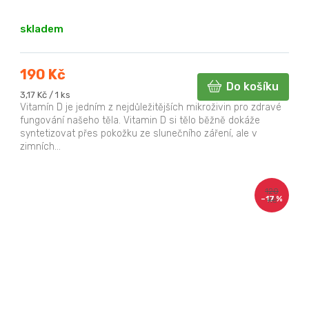
skladem
190 Kč
Do košíku
Měrná
3,17 Kč / 1 ks
cena:
Vitamín D je jedním z nejdůležitějších mikroživin pro zdravé
fungování našeho těla. Vitamin D si tělo běžně dokáže
syntetizovat přes pokožku ze slunečního záření, ale v
zimních...
120
–17 %
Kč