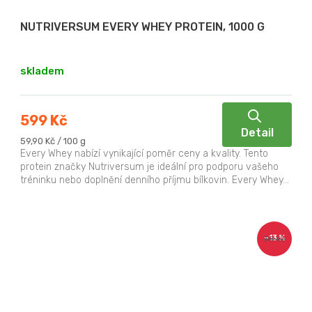
NUTRIVERSUM EVERY WHEY PROTEIN, 1000 G
skladem
599 Kč
Detail
Měrná
59,90 Kč / 100 g
cena:
Every Whey nabízí vynikající poměr ceny a kvality. Tento
protein značky Nutriversum je ideální pro podporu vašeho
tréninku nebo doplnění denního příjmu bílkovin. Every Whey...
–13 %
38 Kč