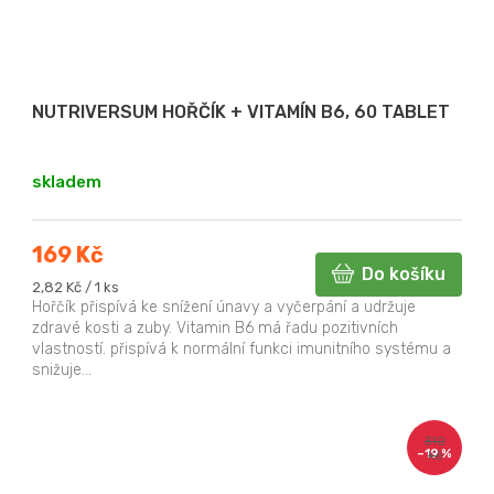
NUTRIVERSUM HOŘČÍK + VITAMÍN B6, 60 TABLET
skladem
169 Kč
Do košíku
Měrná
2,82 Kč / 1 ks
cena:
Hořčík přispívá ke snížení únavy a vyčerpání a udržuje
zdravé kosti a zuby. Vitamin B6 má řadu pozitivních
vlastností. přispívá k normální funkci imunitního systému a
snižuje...
310
–19 %
Kč