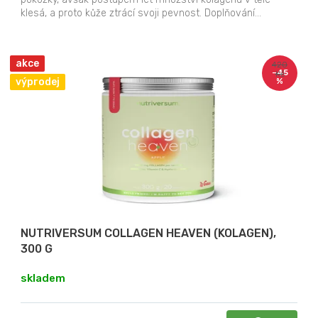
klesá, a proto kůže ztrácí svoji pevnost. Doplňování...
akce
420
–45
Kč
výprodej
%
NUTRIVERSUM COLLAGEN HEAVEN (KOLAGEN),
300 G
skladem