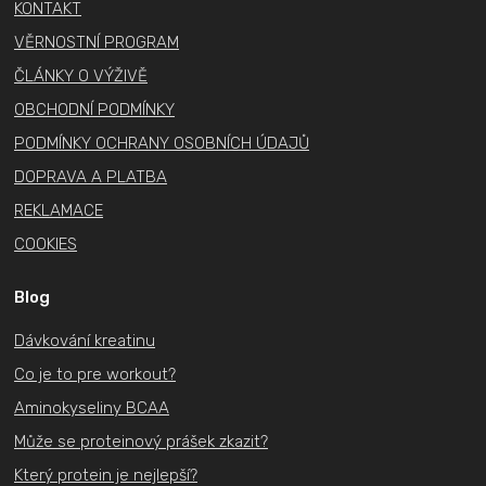
ý
KONTAKT
í
p
VĚRNOSTNÍ PROGRAM
i
ČLÁNKY O VÝŽIVĚ
s
u
OBCHODNÍ PODMÍNKY
PODMÍNKY OCHRANY OSOBNÍCH ÚDAJŮ
DOPRAVA A PLATBA
REKLAMACE
COOKIES
Blog
Dávkování kreatinu
Co je to pre workout?
Aminokyseliny BCAA
Může se proteinový prášek zkazit?
Který protein je nejlepší?