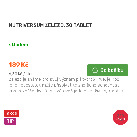
NUTRIVERSUM ŽELEZO, 30 TABLET
skladem
189 Kč
Do košíku
Měrná
6,30 Kč / 1 ks
cena:
Železo je známé pro svůj význam při tvorbě krve, jelikož
jeho nedostatek může přispívat ke zhoršené schopnosti
krve roznášet kyslík, ale zároveň je to mikroživina, která je...
akce
320
–37 %
Kč
TIP