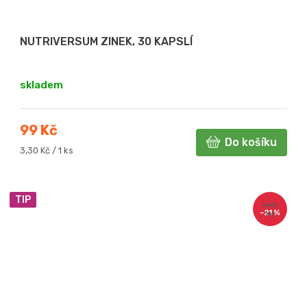
NUTRIVERSUM ZINEK, 30 KAPSLÍ
skladem
99 Kč
Do košíku
Měrná
3,30 Kč / 1 ks
cena:
TIP
240
–21 %
Kč