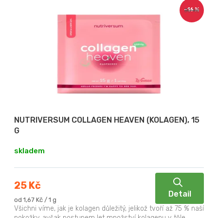
ý
p
–16 %
30 Kč
p
r
i
o
s
d
p
u
r
k
o
t
d
ů
u
NUTRIVERSUM COLLAGEN HEAVEN (KOLAGEN), 15
k
G
t
skladem
ů
25 Kč
Detail
Měrná
od 1,67 Kč / 1 g
cena:
Všichni víme, jak je kolagen důležitý, jelikož tvoří až 75 % naší
pokožky, avšak postupem let množství kolagenu v těle