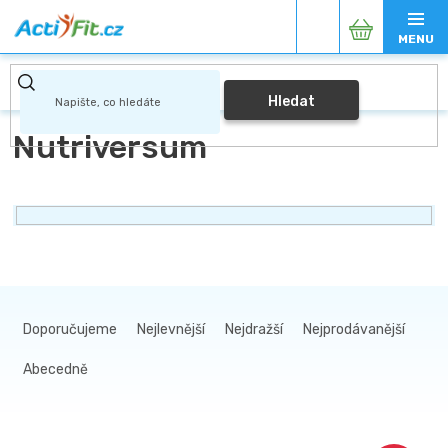
Přejít
Nákupní
na
obsah
košík
Hledat
Nutriversum
Ř
a
Doporučujeme
Nejlevnější
Nejdražší
Nejprodávanější
z
Abecedně
e
n
V
í