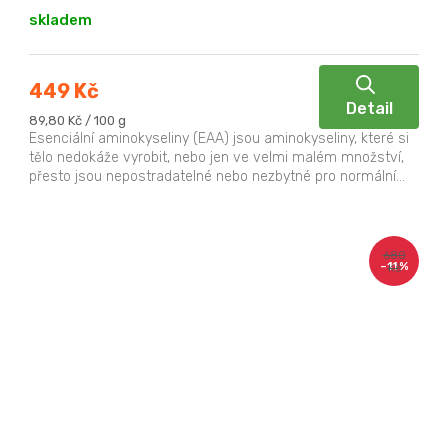
skladem
449 Kč
Detail
Měrná
89,80 Kč / 100 g
cena:
Esenciální aminokyseliny (EAA) jsou aminokyseliny, které si
tělo nedokáže vyrobit, nebo jen ve velmi malém množství,
přesto jsou nepostradatelné nebo nezbytné pro normální...
680
–11 %
Kč