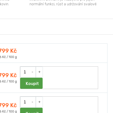
kovin.
normální funkci, růst a udržování svalové
hmoty. Tento...
 799 Kč
ná
6 Kč / 100 g
a:
 799 Kč
ná
6 Kč / 100 g
Do košíku
a:
 799 Kč
ná
6 Kč / 100 g
Do košíku