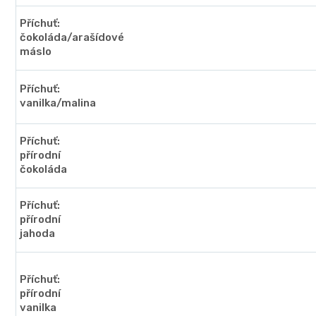
Příchuť:
čokoláda/arašídové
máslo
Příchuť:
vanilka/malina
Příchuť:
přírodní
čokoláda
Příchuť:
přírodní
jahoda
Příchuť:
přírodní
vanilka