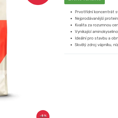
Prvotřídní koncentrát s
Nejprodávanější protein
Kvalita za rozumnou ce
Vynikající aminokyselino
Ideální pro stavbu a ob
Skvělý zdroj vápníku, n
–8 %
980 Kč