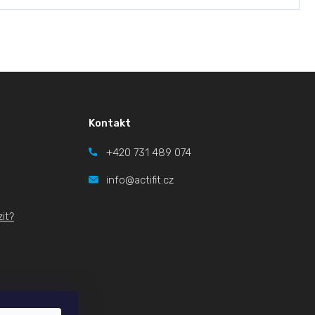
a:
Kontakt
+420
731 489 074
info@actifit.cz
it?