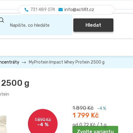
731 489 074
info@actifit.cz
Hledat
MyProtein Impact Whey Protein 2500 g
oncentráty
 2500 g
tein
1 890 Kč
–4 %
1 799 Kč
1 890 Kč
–4 %
Měrná
od 0,72 Kč / 1 g
cena:
Zvolte variantu