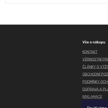
Z
á
p
Vše o nákupu
a
KONTAKT
t
í
VĚRNOSTNÍ P
ČLÁNKY O VÝŽ
OBCHODNÍ POD
PODMÍNKY OCH
DOPRAVA A PL
REKLAMACE
COOKIES