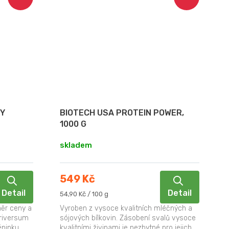
EY
BIOTECH USA PROTEIN POWER,
1000 G
skladem
549 Kč
Detail
Detail
Měrná
54,90 Kč / 100 g
cena:
měr ceny a
Vyroben z vysoce kvalitních mléčných a
triversum
sójových bílkovin. Zásobení svalů vysoce
éninku
kvalitními živinami je nezbytné pro jejich