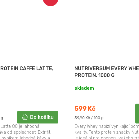
PROTEIN CAFFE LATTE,
NUTRIVERSUM EVERY WH
PROTEIN, 1000 G
skladem
599 Kč
Do košíku
Měrná
 g
59,90 Kč / 100 g
cena:
 Latte 80 je lahodná
Every Whey nabízí vynikající po
va od společnosti Extrifit.
kvality. Tento protein značky Nu
ilovníkem lahodné kávy a
je ideální pro podporu vašeho tr