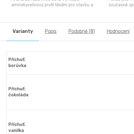
aminokyselinový profil Ideální pro stavbu a
současně spo
obnovu...
Protein Caffé 
Varianty
Popis
Podobné (8)
Hodnocení
Příchuť:
borůvka
Příchuť:
čokoláda
Příchuť:
vanilka