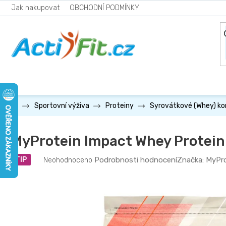
Přejít
Jak nakupovat
OBCHODNÍ PODMÍNKY
na
obsah
Sportovní výživa
Proteiny
Syrovátkové (Whey) k
MyProtein Impact Whey Protein
Průměrné
Podrobnosti hodnocení
Značka:
MyPro
TIP
Neohodnoceno
hodnocení
produktu
je
0,0
z
5