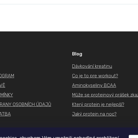
cen
Blog
Dávkování kreatinu
ROGRAM
Co je to pre workout?
IVĚ
Aminokyseliny BCAA
MÍNKY
Může se proteinový prášek zkaz
RANY OSOBNÍCH ÚDAJŮ
Který protein je nejlepší?
ATBA
Jaký protein na noc?