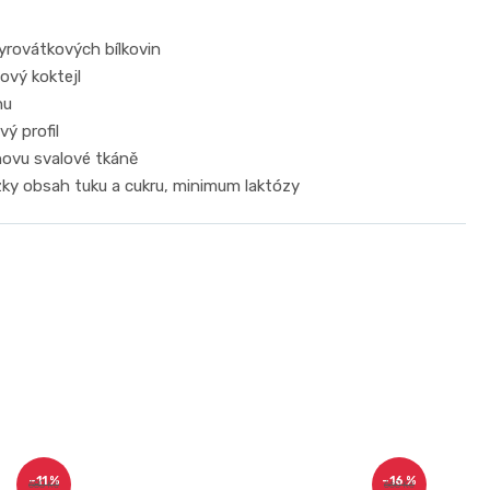
yrovátkových bílkovin
ový koktejl
nu
vý profil
novu svalové tkáně
ízky obsah tuku a cukru, minimum laktózy
–11 %
–16 %
680 Kč
660 Kč