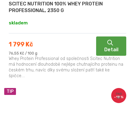
SCITEC NUTRITION 100% WHEY PROTEIN
PROFESSIONAL, 2350 G
skladem
1 799 Kč
Detail
Měrná
76,55 Kč / 100 g
cena:
Whey Protein Professional od společnosti Scitec Nutrition
má hodnocení dlouhodobě nejlépe chutnajícího proteinu na
českém trhu, navíc díky svému složení patří také ke
špičce....
TIP
760
–18 %
Kč