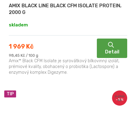
AMIX BLACK LINE BLACK CFM ISOLATE PROTEIN,
2000 G
skladem
1 969 Kč
Detail
Měrná
98,45 Kč / 100 g
cena:
Amix™ Black CFM Isolate je syrovátkový bílkovinný izolát,
prémiové kvality, obohacený o probiotika (Lactospore) a
enzymový komplex Digezyme.
TIP
2 290
–3 %
Kč