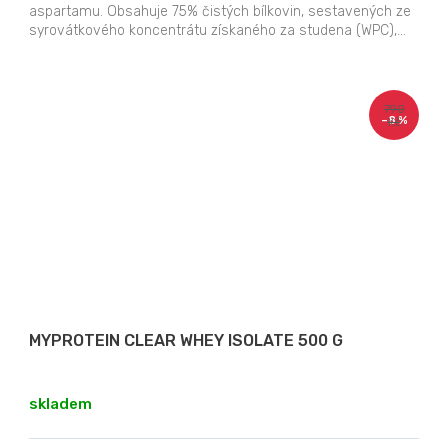
aspartamu. Obsahuje 75% čistých bílkovin, sestavených ze
syrovátkového koncentrátu získaného za studena (WPC),...
790
–8 %
Kč
MYPROTEIN CLEAR WHEY ISOLATE 500 G
skladem