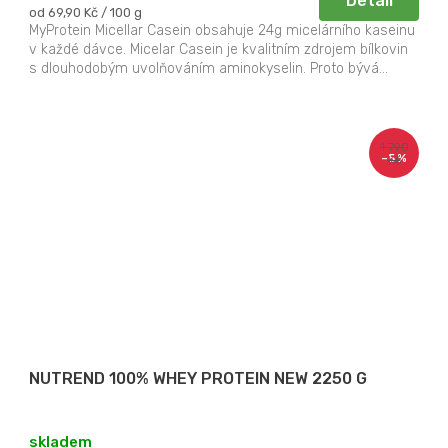
Detail
Měrná
od 69,90 Kč / 100 g
cena:
MyProtein Micellar Casein obsahuje 24g micelárního kaseinu
v každé dávce. Micelar Casein je kvalitním zdrojem bílkovin
s dlouhodobým uvolňováním aminokyselin. Proto bývá...
1 790
–5 %
Kč
NUTREND 100% WHEY PROTEIN NEW 2250 G
skladem