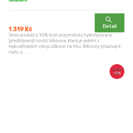
skladem
Detail
1 319 Kč
Tento produkt z 90% tvoří enzymaticky hydrolyzovaná
(předtrávená) hovězí bílkovina, která je jedním z
nejkvalitnějších zdrojů bílkovin na trhu. Bílkoviny přispívají k
růstu a...
2 090
–5 %
Kč