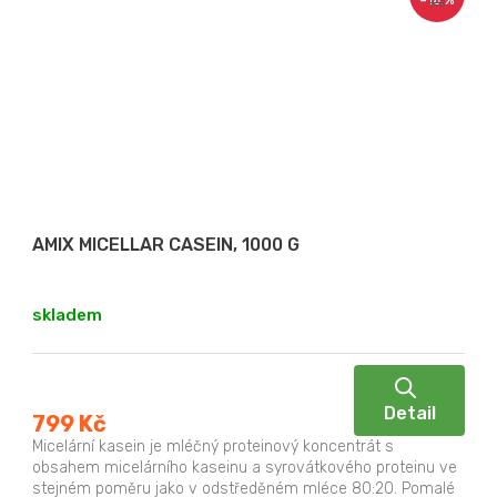
–10 %
Kč
AMIX MICELLAR CASEIN, 1000 G
skladem
Detail
799 Kč
Micelární kasein je mléčný proteinový koncentrát s
obsahem micelárního kaseinu a syrovátkového proteinu ve
stejném poměru jako v odstředěném mléce 80:20. Pomalé