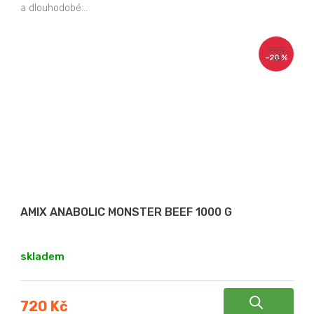
a dlouhodobé...
900
–20 %
Kč
AMIX ANABOLIC MONSTER BEEF 1000 G
skladem
720 Kč