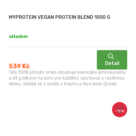
MYPROTEIN VEGAN PROTEIN BLEND 1000 G
skladem
Detail
539 Kč
Tato 100% přírodní směs obsahuje esenciální aminokyseliny
a 24 g bílkovin na porci pro každého sportovce s rostlinnou
dietou. Skládá se z izolátu z hrachu a fava bean (broad...
1 140
–12 %
Kč