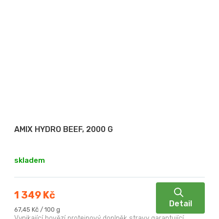
AMIX HYDRO BEEF, 2000 G
skladem
1 349 Kč
Detail
Měrná
67,45 Kč / 100 g
cena:
Vynikající hovězí proteinový doplněk stravy garantující