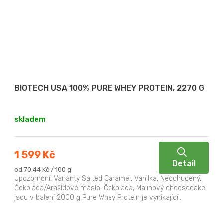
BIOTECH USA 100% PURE WHEY PROTEIN, 2270 G
skladem
1 599 Kč
Detail
Měrná
od 70,44 Kč / 100 g
cena:
Upozornění: Varianty Salted Caramel, Vanilka, Neochucený,
Čokoláda/Arašídové máslo, Čokoláda, Malinový cheesecake
jsou v balení 2000 g Pure Whey Protein je vynikající...