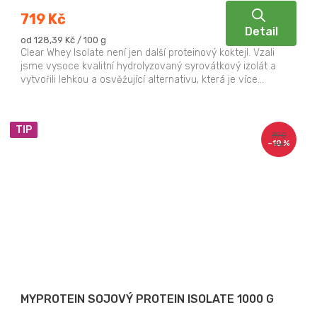
719 Kč
Detail
Měrná
od 128,39 Kč / 100 g
cena:
Clear Whey Isolate není jen další proteinový koktejl. Vzali
jsme vysoce kvalitní hydrolyzovaný syrovátkový izolát a
vytvořili lehkou a osvěžující alternativu, která je více...
TIP
390
–10 %
Kč
MYPROTEIN SOJOVÝ PROTEIN ISOLATE 1000 G