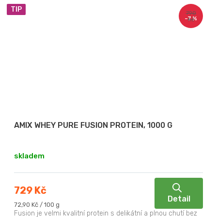
TIP
790
–7 %
Kč
AMIX WHEY PURE FUSION PROTEIN, 1000 G
skladem
729 Kč
Detail
Měrná
72,90 Kč / 100 g
cena:
Fusion je velmi kvalitní protein s delikátní a plnou chutí bez