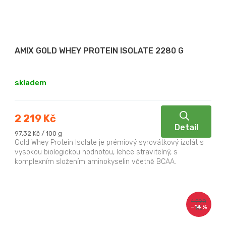
AMIX GOLD WHEY PROTEIN ISOLATE 2280 G
skladem
2 219 Kč
Detail
Měrná
97,32 Kč / 100 g
cena:
Gold Whey Protein Isolate je prémiový syrovátkový izolát s
vysokou biologickou hodnotou, lehce stravitelný, s
komplexním složením aminokyselin včetně BCAA.
1 290
–14 %
Kč