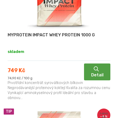
p
ů
r
o
d
u
MYPROTEIN IMPACT WHEY PROTEIN 1000 G
k
t
skladem
ů
749 Kč
Detail
Měrná
74,90 Kč / 100 g
cena:
Prvotřídní koncentrát syrovátkových bílkovin
Nejprodávanější proteinový koktejl Kvalita za rozumnou cenu
Vynikající aminokyselinový profil Ideální pro stavbu a
obnovu...
TIP
1 890
–4 %
Kč