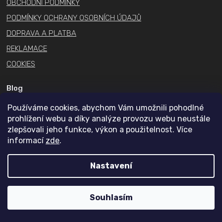
v
OBCHODNÍ PODMÍNKY
ý
PODMÍNKY OCHRANY OSOBNÍCH ÚDAJŮ
p
DOPRAVA A PLATBA
i
s
REKLAMACE
u
COOKIES
Blog
Používáme cookies, abychom Vám umožnili pohodlné
Dávkování kreatinu
prohlížení webu a díky analýze provozu webu neustále
Co je to pre workout?
zlepšovali jeho funkce, výkon a použitelnost. Více
Aminokyseliny BCAA
informací
zde
.
Může se proteinový prášek zkazit?
Nastavení
Který protein je nejlepší?
Jaký protein na noc?
Souhlasím
Kontakt