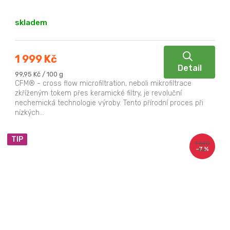
skladem
1 999 Kč
Detail
Měrná
99,95 Kč / 100 g
cena:
CFM® - cross flow microfiltration, neboli mikrofiltrace
zkříženým tokem přes keramické filtry, je revoluční
nechemická technologie výroby. Tento přírodní proces při
nízkých...
TIP
1 640
–7 %
Kč