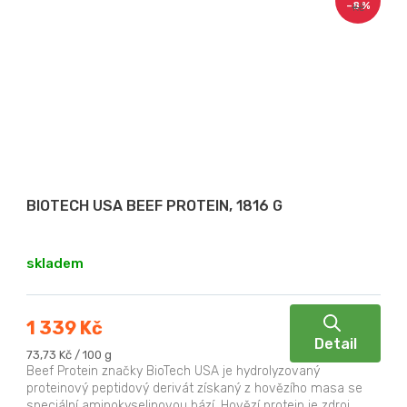
–8 %
Kč
BIOTECH USA BEEF PROTEIN, 1816 G
skladem
1 339 Kč
Detail
Měrná
73,73 Kč / 100 g
cena:
Beef Protein značky BioTech USA je hydrolyzovaný
proteinový peptidový derivát získaný z hovězího masa se
speciální aminokyselinovou bází. Hovězí protein je zdroj