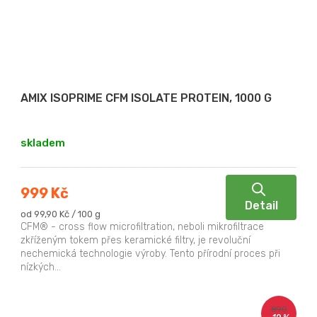
AMIX ISOPRIME CFM ISOLATE PROTEIN, 1000 G
skladem
999 Kč
Detail
Měrná
od 99,90 Kč / 100 g
cena:
CFM® - cross flow microfiltration, neboli mikrofiltrace
zkříženým tokem přes keramické filtry, je revoluční
nechemická technologie výroby. Tento přírodní proces při
nízkých...
890