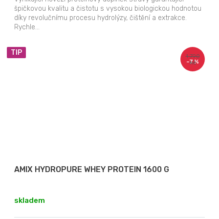
špičkovou kvalitu a čistotu s vysokou biologickou hodnotou
díky revolučnímu procesu hydrolýzy, čištění a extrakce.
Rychle...
TIP
1 790
–7 %
Kč
AMIX HYDROPURE WHEY PROTEIN 1600 G
skladem