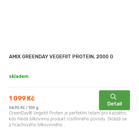
AMIX GREENDAY VEGEFIIT PROTEIN, 2000 G
skladem
1 099 Kč
Detail
Měrná
54,95 Kč / 100 g
cena:
GreenDay® Vegefiit Protein je perfektní řešení pro každého,
kdo hledá bílkovinný produkt rostlinného původu. Skládá se
z hrachového bílkovinného...