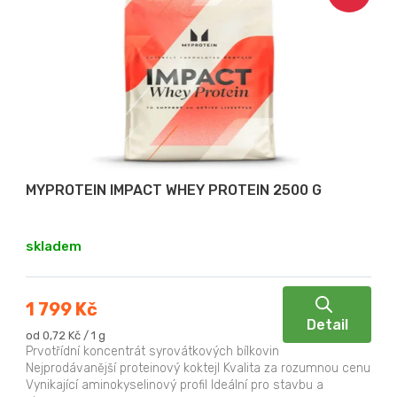
MYPROTEIN IMPACT WHEY PROTEIN 2500 G
skladem
1 799 Kč
Detail
Měrná
od 0,72 Kč / 1 g
cena:
Prvotřídní koncentrát syrovátkových bílkovin
Nejprodávanější proteinový koktejl Kvalita za rozumnou cenu
Vynikající aminokyselinový profil Ideální pro stavbu a