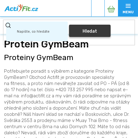
Přejít
Nákupní
na
obsah
košík
Hledat
Protein GymBeam
Proteiny GymBeam
Potřebujete poradit s výběrem z kategorie Proteiny
GymBeam? Obchod Actifit je provozován specialisty
na fitness, a proto nám neváhejte zavolat od PO - PÁ (od 8
do 17 hodin) na tel. číslo +420 733 257 995 nebo napsat e-
mail na: info@actifit.cz a my vám rádi poradíme se správným
výběrem produktu, dávkováním, či rádi odpovíme na otázky
ohledně jeho složení a doporučení. Máte chuť nás vidět
osobně? Náš hlavní sklad se nachází v Boskovicích, ulice Dr.
Svěráka 2553 a prodejnu máme v Muay Thai Brno - fitness
centrum v centru Brna na ulici Dornych 102. Máte to od nás
daleko? Nevadí, rádi vám zboží doručíme do každého kraje,