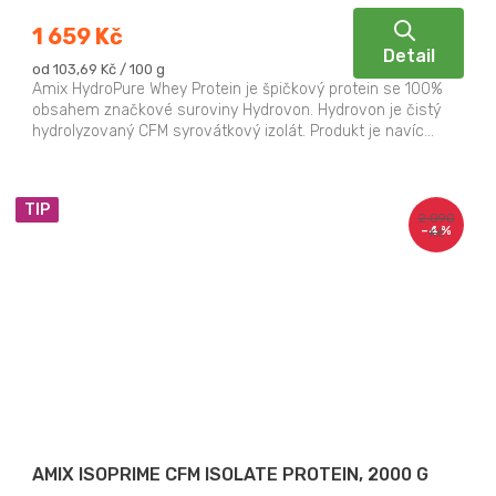
1 659 Kč
Detail
Měrná
od 103,69 Kč / 100 g
cena:
Amix HydroPure Whey Protein je špičkový protein se 100%
obsahem značkové suroviny Hydrovon. Hydrovon je čistý
hydrolyzovaný CFM syrovátkový izolát. Produkt je navíc...
TIP
2 090
–4 %
Kč
AMIX ISOPRIME CFM ISOLATE PROTEIN, 2000 G