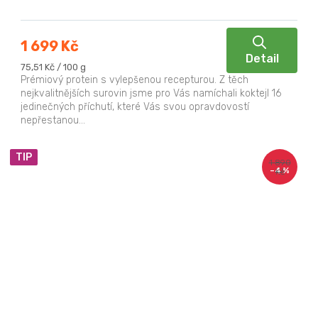
1 699 Kč
Detail
Měrná
75,51 Kč / 100 g
cena:
Prémiový protein s vylepšenou recepturou. Z těch
nejkvalitnějších surovin jsme pro Vás namíchali koktejl 16
jedinečných příchutí, které Vás svou opravdovostí
nepřestanou...
TIP
1 890
–4 %
Kč