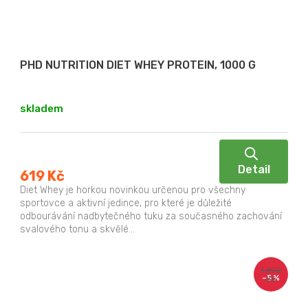
PHD NUTRITION DIET WHEY PROTEIN, 1000 G
skladem
Detail
619 Kč
Diet Whey je horkou novinkou určenou pro všechny
sportovce a aktivní jedince, pro které je důležité
odbourávání nadbytečného tuku za současného zachování
svalového tonu a skvělé...
1 690
–5 %
Kč