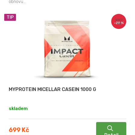
obnovu...
TIP
880
–20 %
Kč
MYPROTEIN MICELLAR CASEIN 1000 G
skladem
699 Kč