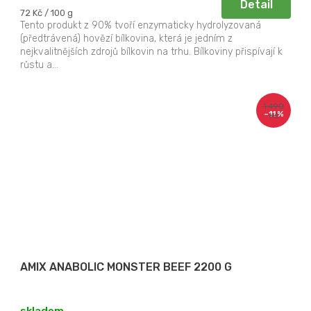
Detail
Měrná
72 Kč / 100 g
cena:
Tento produkt z 90% tvoří enzymaticky hydrolyzovaná
(předtrávená) hovězí bílkovina, která je jedním z
nejkvalitnějších zdrojů bílkovin na trhu. Bílkoviny přispívají k
růstu a...
1 490
–11 %
Kč
AMIX ANABOLIC MONSTER BEEF 2200 G