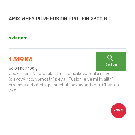
AMIX WHEY PURE FUSION PROTEIN 2300 G
skladem
1 519 Kč
Detail
Měrná
66,04 Kč / 100 g
cena:
Upozornění: Na produkt již nelze aplikovat další slevu
(slevový kód, věrnostní sleva). Fusion je velmi kvalitní
protein s delikátní a plnou chutí bez aspartamu. Obsahuje
75%...
–25 %
40 Kč