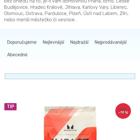
bez ohledu na to, je-li vám domovinou Praha, Brno, České
Budějovice, Hradec Králové, Jihlava, Karlovy Vary, Liberec,
Olomouc, Ostrava, Pardubice, Plzeň, Ústí nad Labem, Zlín,
nebo menší městečko či vesnice.
Ř
a
Doporučujeme
Nejlevnější
Nejdražší
Nejprodávanější
z
Abecedně
e
n
í
p
r
V
o
TIP
ý
d
840
–10 %
Kč
p
u
i
k
s
t