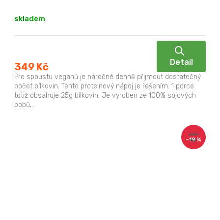
skladem
Detail
349 Kč
Pro spoustu veganů je náročné denně přijmout dostatečný
počet bílkovin. Tento proteinový nápoj je řešením. 1 porce
totiž obsahuje 25g bílkovin. Je vyroben ze 100% sojových
bobů,...
669
–19 %
Kč