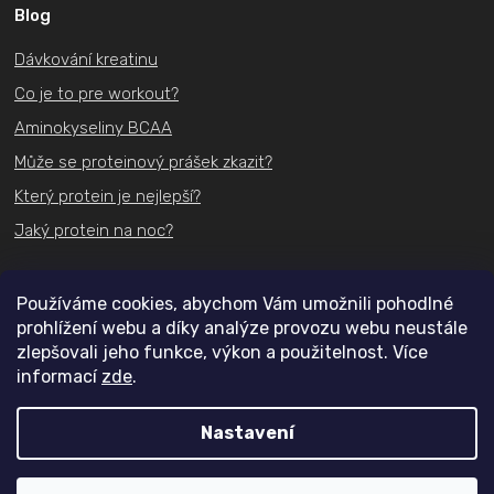
Blog
Dávkování kreatinu
Co je to pre workout?
Aminokyseliny BCAA
Může se proteinový prášek zkazit?
Který protein je nejlepší?
Jaký protein na noc?
Kontakt
Používáme cookies, abychom Vám umožnili pohodlné
prohlížení webu a díky analýze provozu webu neustále
+420
731 489 074
zlepšovali jeho funkce, výkon a použitelnost. Více
informací
zde
.
info@actifit.cz
Nastavení
Copyright 2026
Actifit.cz
. Všechna práva vyhrazena.