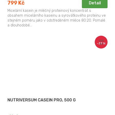
799 Kč
Detail
Micelární kasein je mléčný proteinový koncentrát s
obsahem micelárního kaseinu a syrovátkového proteinu ve
stejném poměru jako v odstředěném mléce 80:20. Pomalé
a dlouhodobé...
720
–37 %
Kč
NUTRIVERSUM CASEIN PRO, 500 G