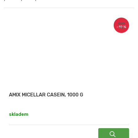
890
–10 %
Kč
AMIX MICELLAR CASEIN, 1000 G
skladem