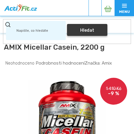
Přejít
Nákupní
na
obsah
košík
Hledat
AMIX Micellar Casein, 2200 g
Průměrné
Podrobnosti hodnocení
Značka:
Amix
Neohodnoceno
hodnocení
produktu
je
0,0
1 410 Kč
z
–9 %
5
hvězdiček.