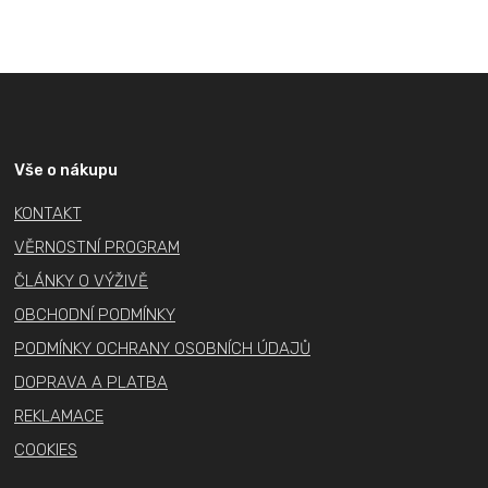
Z
á
p
a
Vše o nákupu
t
KONTAKT
í
VĚRNOSTNÍ PROGRAM
ČLÁNKY O VÝŽIVĚ
OBCHODNÍ PODMÍNKY
PODMÍNKY OCHRANY OSOBNÍCH ÚDAJŮ
DOPRAVA A PLATBA
REKLAMACE
COOKIES