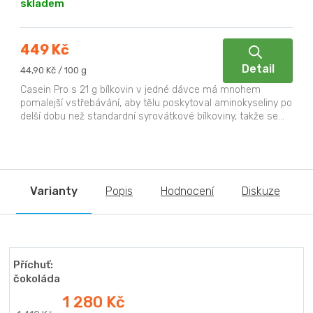
skladem
449 Kč
Detail
Měrná
44,90 Kč / 100 g
cena:
Casein Pro s 21 g bílkovin v jedné dávce má mnohem
pomalejší vstřebávání, aby tělu poskytoval aminokyseliny po
delší dobu než standardní syrovátkové bílkoviny, takže se...
Varianty
Popis
Hodnocení
Diskuze
Příchuť:
čokoláda
1 280 Kč