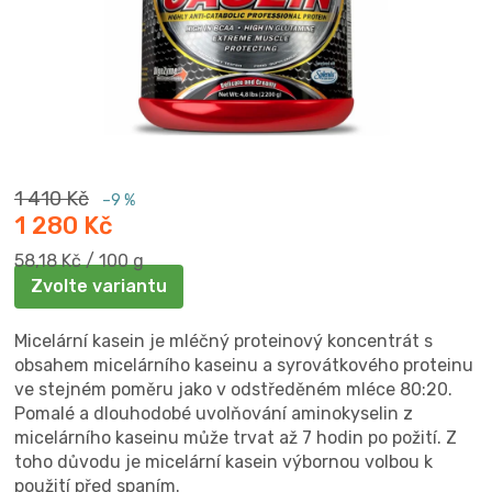
1 410 Kč
–9 %
1 280 Kč
Měrná
58,18 Kč / 100 g
cena:
Zvolte variantu
Micelární kasein je mléčný proteinový koncentrát s
obsahem micelárního kaseinu a syrovátkového proteinu
ve stejném poměru jako v odstředěném mléce 80:20.
Pomalé a dlouhodobé uvolňování aminokyselin z
micelárního kaseinu může trvat až 7 hodin po požití. Z
toho důvodu je micelární kasein výbornou volbou k
použití před spaním.