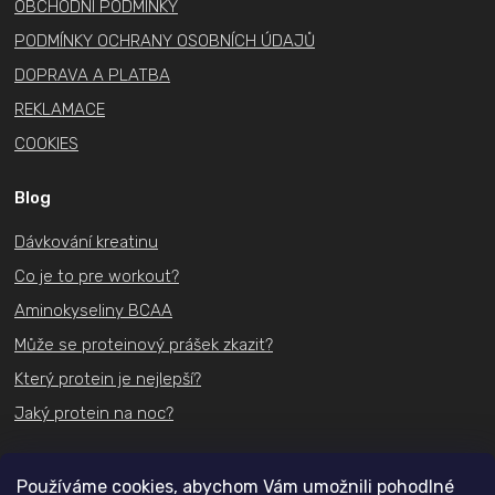
OBCHODNÍ PODMÍNKY
PODMÍNKY OCHRANY OSOBNÍCH ÚDAJŮ
DOPRAVA A PLATBA
REKLAMACE
COOKIES
Blog
Dávkování kreatinu
Co je to pre workout?
Aminokyseliny BCAA
Může se proteinový prášek zkazit?
Který protein je nejlepší?
Jaký protein na noc?
Kontakt
Používáme cookies, abychom Vám umožnili pohodlné