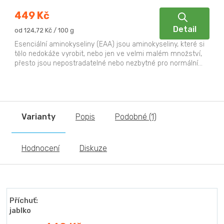
449 Kč
Detail
Měrná
od 124,72 Kč / 100 g
cena:
Esenciální aminokyseliny (EAA) jsou aminokyseliny, které si
tělo nedokáže vyrobit, nebo jen ve velmi malém množství,
přesto jsou nepostradatelné nebo nezbytné pro normální...
Varianty
Popis
Podobné (1)
Hodnocení
Diskuze
Příchuť:
jablko