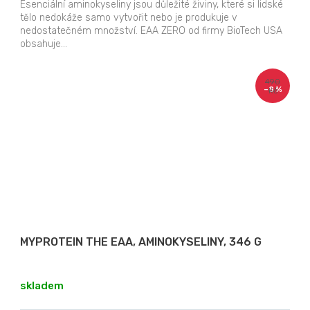
Esenciální aminokyseliny jsou důležité živiny, které si lidské
tělo nedokáže samo vytvořit nebo je produkuje v
nedostatečném množství. EAA ZERO od firmy BioTech USA
obsahuje...
490
–8 %
Kč
MYPROTEIN THE EAA, AMINOKYSELINY, 346 G
skladem