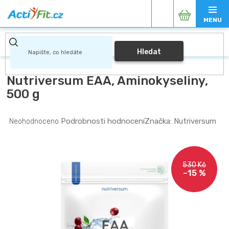
Přejít
Nákupní
na
obsah
košík
Hledat
Nutriversum EAA, Aminokyseliny,
500 g
Průměrné
Podrobnosti hodnocení
Značka:
Nutriversum
Neohodnoceno
hodnocení
produktu
je
0,0
530 Kč
z
–15 %
5
hvězdiček.