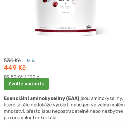
530 Kč
–15 %
449 Kč
Měrná
89,80 Kč / 100 g
cena:
Zvolte variantu
Esenciální aminokyseliny (EAA)
jsou aminokyseliny,
které si tělo nedokáže vyrobit, nebo jen ve velmi malém
množství, přesto jsou nepostradatelné nebo nezbytné
pro normální funkci těla.