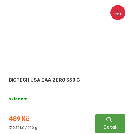
560
–12 %
Kč
BIOTECH USA EAA ZERO 350 G
skladem
489 Kč
Detail
Měrná
139,71 Kč / 100 g
cena: