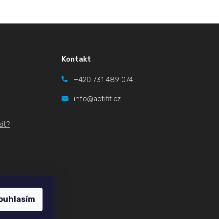
Kontakt
+420
731 489 074
info@actifit.cz
it?
ouhlasím