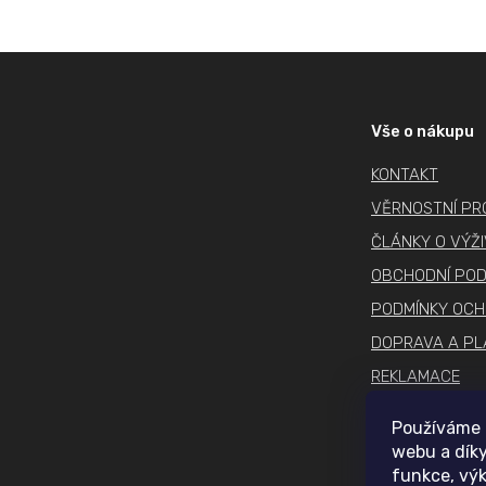
Z
á
p
Vše o nákupu
a
KONTAKT
t
í
VĚRNOSTNÍ P
ČLÁNKY O VÝŽ
OBCHODNÍ POD
PODMÍNKY OCH
DOPRAVA A PL
REKLAMACE
COOKIES
Používáme 
webu a díky
funkce, výk