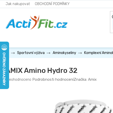
Přejít
Jak nakupovat
OBCHODNÍ PODMÍNKY
na
obsah
Sportovní výživa
Aminokyseliny
Komplexní Aminok
AMIX Amino Hydro 32
Průměrné
Podrobnosti hodnocení
Značka:
Amix
Neohodnoceno
hodnocení
produktu
je
0,0
z
5