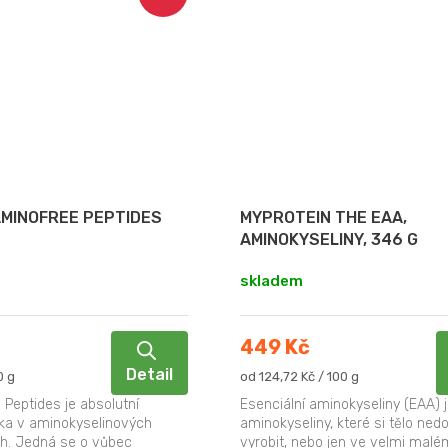
AMINOFREE PEPTIDES
MYPROTEIN THE EAA,
AMINOKYSELINY, 346 G
skladem
449 Kč
Detail
Měrná
0 g
od 124,72 Kč / 100 g
cena:
Peptides je absolutní
Esenciální aminokyseliny (EAA) 
ka v aminokyselinových
aminokyseliny, které si tělo ned
h. Jedná se o vůbec
vyrobit, nebo jen ve velmi malé