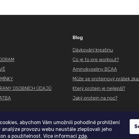
Blog
Dávkování kreatinu
ROGRAM
Co je to pre workout?
IVĚ
Aminokyseliny BCAA
MÍNKY
Může se proteinový prášek zkaz
RANY OSOBNÍCH ÚDAJŮ
Který protein je nejlepší?
ATBA
Jaký protein na noc?
cookies, abychom Vám umožnili pohodlné prohlížení
S
 analýze provozu webu neustále zlepšovali jeho
on a použitelnost. Více informací
zde
.