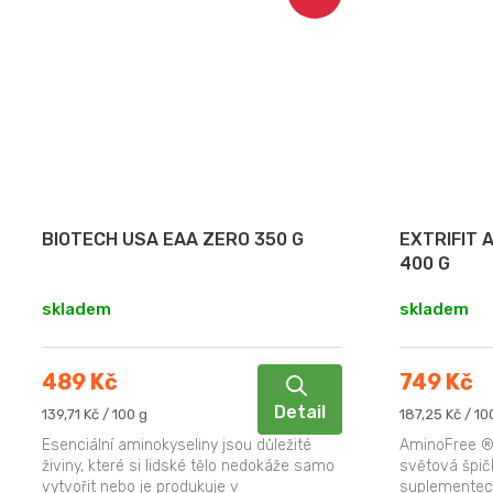
BIOTECH USA EAA ZERO 350 G
EXTRIFIT 
400 G
skladem
skladem
489 Kč
749 Kč
Detail
Měrná
Měrná
139,71 Kč / 100 g
187,25 Kč / 10
cena:
cena:
Esenciální aminokyseliny jsou důležité
AminoFree ® 
živiny, které si lidské tělo nedokáže samo
světová špič
vytvořit nebo je produkuje v
suplementec