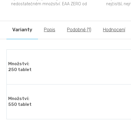
nedostatečném množství. EAA ZERO od
nejčistší, nej
firmy BioTech USA obsahuje...
vstřebatelno
stavebních...
Varianty
Popis
Podobné (1)
Hodnocení
Množství:
250 tablet
Množství:
550 tablet