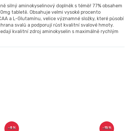
ně silný aminokyselinový doplněk s téměř 77% obsahem
00mg tabletě. Obsahuje velmi vysoké procento
AA a L-Glutamínu, velice významné složky, které působí
ochrana svalů a podporují růst kvalitní svalové hmoty.
hledají kvalitní zdroj aminokyselin s maximálně rychlým
–8 %
–15 %
490 Kč
530 Kč