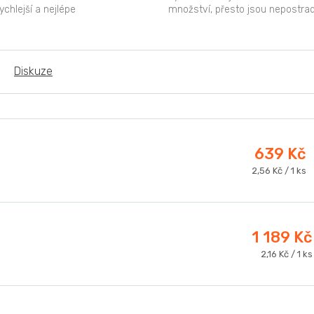
rychlejší a nejlépe
množství, přesto jsou nepostra
u formu základních
nebo nezbytné pro normální...
Diskuze
639 Kč
Měrná
2,56 Kč / 1 ks
cena:
1 189 Kč
Měrná
2,16 Kč / 1 ks
cena: