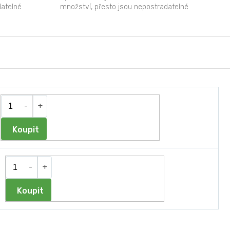
datelné
množství, přesto jsou nepostradatelné
nebo nezbytné pro normální...
Do košíku
Do košíku