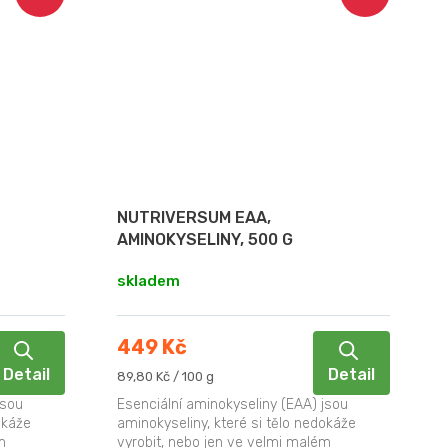
NUTRIVERSUM EAA,
AMINOKYSELINY, 500 G
skladem
449 Kč
Detail
Detail
Měrná
89,80 Kč / 100 g
cena:
jsou
Esenciální aminokyseliny (EAA) jsou
okáže
aminokyseliny, které si tělo nedokáže
m
vyrobit, nebo jen ve velmi malém