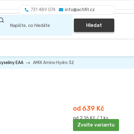
731 489 074
info@actifit.cz
Hledat
AMIX Amino Hydro 32
yseliny EAA
od
639 Kč
Měrná
od 2,16 Kč / 1 ks
cena:
Zvolte variantu