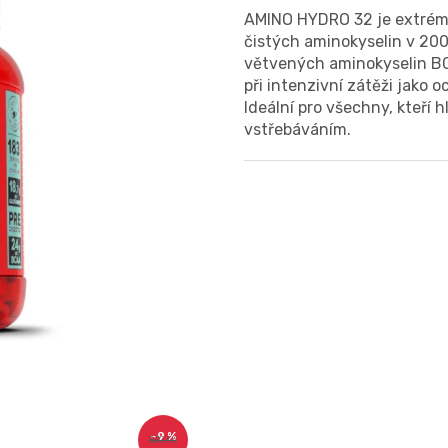
AMINO HYDRO 32 je extrém
čistých aminokyselin v 20
větvených aminokyselin BC
při intenzivní zátěži jako 
Ideální pro všechny, kteří 
vstřebáváním.
–9 %
830 Kč