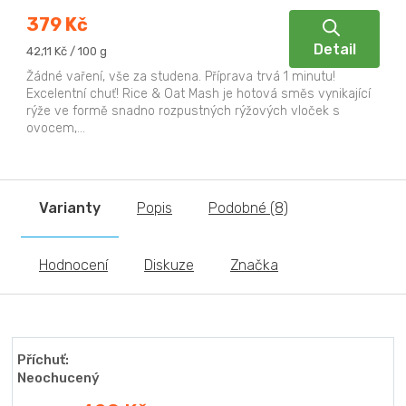
379 Kč
Detail
Měrná
42,11 Kč / 100 g
cena:
Žádné vaření, vše za studena. Příprava trvá 1 minutu!
Excelentní chuť! Rice & Oat Mash je hotová směs vynikající
rýže ve formě snadno rozpustných rýžových vloček s
ovocem,...
Varianty
Popis
Podobné (8)
Hodnocení
Diskuze
Značka
Příchuť:
Neochucený