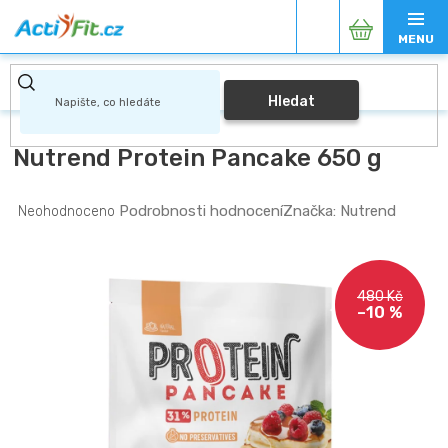
Přejít
Nákupní
na
obsah
košík
Hledat
Nutrend Protein Pancake 650 g
Průměrné
Podrobnosti hodnocení
Značka:
Nutrend
Neohodnoceno
hodnocení
produktu
je
0,0
480 Kč
z
–10 %
5
hvězdiček.