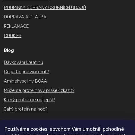
PODMÍNKY OCHRANY OSOBNÍCH ÚDAJŮ
DOPRAVA A PLATBA
REKLAMACE
COOKIES
Blog
Dávkování kreatinu
Co je to pre workout?
Aminokyseliny BCAA
Může se proteinový prášek zkazit?
Který protein je nejlepší?
Jaký protein na noc?
Kontakt
Používáme cookies, abychom Vám umožnili pohodlné