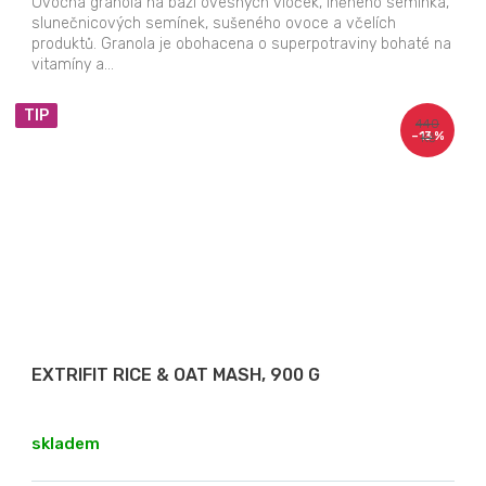
Ovocná granola na bázi ovesných vloček, lněného semínka,
slunečnicových semínek, sušeného ovoce a včelích
produktů. Granola je obohacena o superpotraviny bohaté na
vitamíny a...
TIP
440
–13 %
Kč
EXTRIFIT RICE & OAT MASH, 900 G
skladem