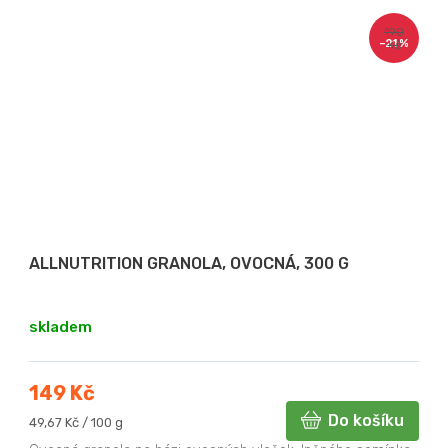
190
–21 %
Kč
ALLNUTRITION GRANOLA, OVOCNÁ, 300 G
skladem
149 Kč
Do košíku
Měrná
49,67 Kč / 100 g
cena: