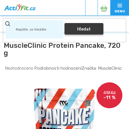
Přejít
Nákupní
na
obsah
košík
Hledat
MuscleClinic Protein Pancake, 720
g
Průměrné
Podrobnosti hodnocení
Značka:
MuscleClinic
Neohodnoceno
hodnocení
produktu
je
0,0
419 Kč
z
–11 %
5
hvězdiček.