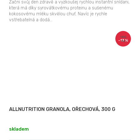
Začni svůj den zdravě a vyzkoušej rychlou instantní snídani,
která má díky syrovátkovému proteinu a sušenému
kokosovému mléku skvělou chuť. Navíc je rychle
vstřebatelná a dodá...
180
–17 %
Kč
ALLNUTRITION GRANOLA, OŘECHOVÁ, 300 G
skladem