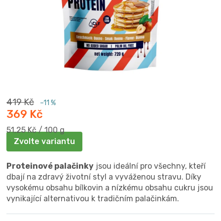
419 Kč
–11 %
369 Kč
Měrná
51,25 Kč / 100 g
cena:
Zvolte variantu
Proteinové palačinky
jsou ideální pro všechny, kteří
dbají na zdravý životní styl a vyváženou stravu. Díky
vysokému obsahu bílkovin a nízkému obsahu cukru jsou
vynikající alternativou k tradičním palačinkám.