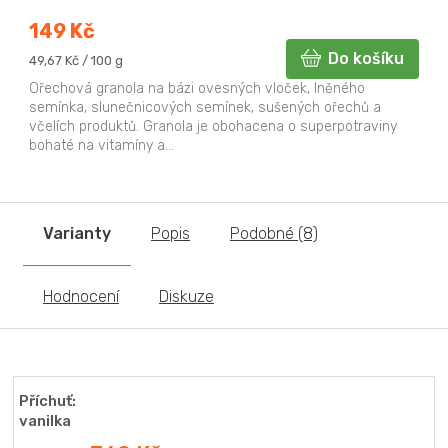
149 Kč
Do košíku
Měrná
49,67 Kč / 100 g
cena:
Ořechová granola na bázi ovesných vloček, lněného
semínka, slunečnicových semínek, sušených ořechů a
včelích produktů. Granola je obohacena o superpotraviny
bohaté na vitamíny a...
Varianty
Popis
Podobné (8)
Hodnocení
Diskuze
Příchuť:
vanilka