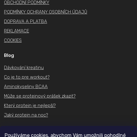
OBCHODNÍ PODMÍNKY
PODMÍNKY OCHRANY OSOBNÍCH ÚDAJŮ
DOPRAVA A PLATBA
REKLAMACE
COOKIES
Blog
Dávkování kreatinu
Co je to pre workout?
Aminokyseliny BCAA
Může se proteinový prášek zkazit?
Který protein je nejlepší?
Jaký protein na noc?
Kontakt
Používáme cookies, abychom Vám umožnili pohodlné