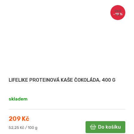
260
–19 %
Kč
LIFELIKE PROTEINOVÁ KAŠE ČOKOLÁDA, 400 G
skladem
209 Kč
Do košíku
Měrná
52,25 Kč / 100 g
cena: