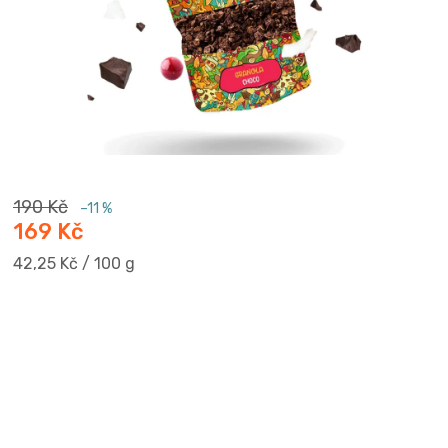
190 Kč
–11 %
169 Kč
Měrná
42,25 Kč / 100 g
cena: