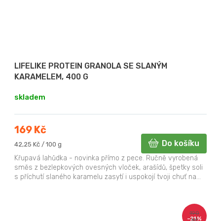
LIFELIKE PROTEIN GRANOLA SE SLANÝM
KARAMELEM, 400 G
skladem
169 Kč
Do košíku
Měrná
42,25 Kč / 100 g
cena:
Křupavá lahůdka - novinka přímo z pece. Ručně vyrobená
směs z bezlepkových ovesných vloček, arašídů, špetky soli
s příchutí slaného karamelu zasytí i uspokojí tvoji chuť na...
190
–21 %
Kč