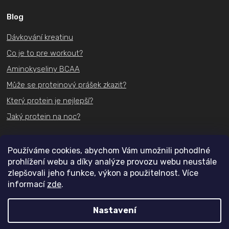
Blog
Dávkování kreatinu
Co je to pre workout?
Aminokyseliny BCAA
Může se proteinový prášek zkazit?
Který protein je nejlepší?
Jaký protein na noc?
Kontakt
Používáme cookies, abychom Vám umožnili pohodlné
prohlížení webu a díky analýze provozu webu neustále
+420
731 489 074
zlepšovali jeho funkce, výkon a použitelnost. Více
informací
zde
.
info@actifit.cz
Nastavení