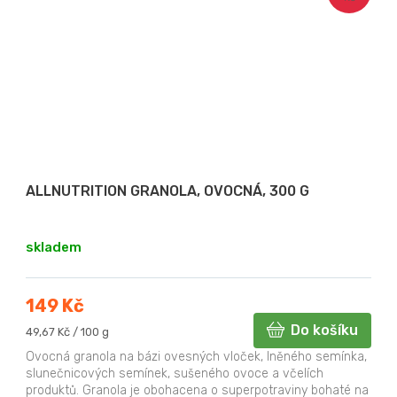
ALLNUTRITION GRANOLA, OVOCNÁ, 300 G
skladem
149 Kč
Do košíku
Měrná
49,67 Kč / 100 g
cena:
Ovocná granola na bázi ovesných vloček, lněného semínka,
slunečnicových semínek, sušeného ovoce a včelích
produktů. Granola je obohacena o superpotraviny bohaté na