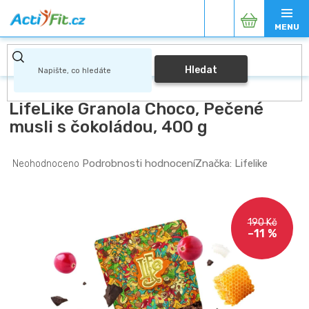
Přejít
Nákupní
na
obsah
košík
Hledat
LifeLike Granola Choco, Pečené
musli s čokoládou, 400 g
Průměrné
Podrobnosti hodnocení
Značka:
Lifelike
Neohodnoceno
hodnocení
produktu
je
0,0
190 Kč
z
–11 %
5
hvězdiček.