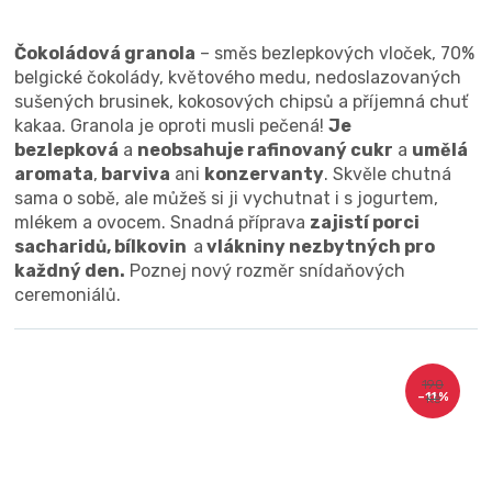
Čokoládová granola
– směs bezlepkových vloček, 70%
belgické čokolády, květového medu, nedoslazovaných
sušených brusinek, kokosových chipsů a příjemná chuť
kakaa. Granola je oproti musli pečená!
Je
bezlepková
a
neobsahuje rafinovaný cukr
a
umělá
aromata
,
barviva
ani
konzervanty
. Skvěle chutná
sama o sobě, ale můžeš si ji vychutnat i s jogurtem,
mlékem a ovocem. Snadná příprava
zajistí porci
sacharidů, bílkovin
a
vlákniny nezbytných pro
každný den.
Poznej nový rozměr snídaňových
ceremoniálů.
190
–11 %
Kč