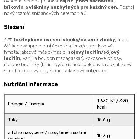
ovocem. Snadná příprava
zajistí porci sacharidů,
bílkovin
a
vlákniny nezbytných pro každný den.
Poznej
nový rozměr snídaňových ceremoniálů.
Složení
47%
bezlepkové
ovesné vločky/ovsené vločky
, med,
6% šedesátiprocentní čokoláda (cukr/cukor, kaková
hmota,kakaové máslo/maslo,
sojový lecitín/sójový
lecitín
, vanilka boubon madagaskar), kokosové chipsy,
sušené brusinky (brusinky/brusnice, jablečný sirup/jablkový
sirup), kokosový olej, kakao, kokosový cukr/cukor
Nutriční informace
1 632 kJ / 390
Energie / Energia
kcal
Tuky
15,6 g
z toho nasycené / nasýtené mastné
10,3 g
kyseliny