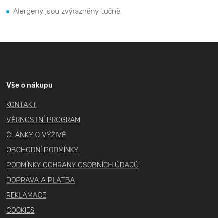
Alergeny jsou zvýrazněny tučně.
Z
á
p
a
Vše o nákupu
t
KONTAKT
í
VĚRNOSTNÍ PROGRAM
ČLÁNKY O VÝŽIVĚ
OBCHODNÍ PODMÍNKY
PODMÍNKY OCHRANY OSOBNÍCH ÚDAJŮ
DOPRAVA A PLATBA
REKLAMACE
COOKIES