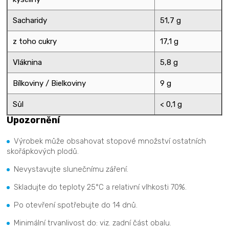
Sacharidy
51,7 g
z toho cukry
17,1 g
Vláknina
5,8 g
Bílkoviny / Bielkoviny
9 g
Sůl
< 0,1 g
Upozornění
Výrobek může obsahovat stopové množství ostatních
skořápkových plodů.
Nevystavujte slunečnímu záření.
Skladujte do teploty 25°C a relativní vlhkosti 70%.
Po otevření spotřebujte do 14 dnů.
Minimální trvanlivost do: viz. zadní část obalu.