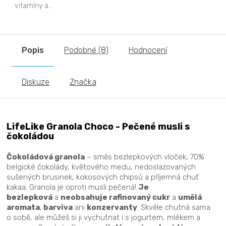
vitamíny a...
Popis
Podobné (8)
Hodnocení
Diskuze
Značka
LifeLike Granola Choco - Pečené musli s
čokoládou
Čokoládová granola
– směs bezlepkových vloček, 70%
belgické čokolády, květového medu, nedoslazovaných
sušených brusinek, kokosových chipsů a příjemná chuť
kakaa. Granola je oproti musli pečená!
Je
bezlepková
a
neobsahuje rafinovaný cukr
a
umělá
aromata
,
barviva
ani
konzervanty
. Skvěle chutná sama
o sobě, ale můžeš si ji vychutnat i s jogurtem, mlékem a