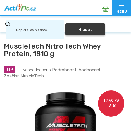
Přejít
Nákupní
na
obsah
košík
Hledat
MuscleTech Nitro Tech Whey
Protein, 1810 g
Průměrné
Podrobnosti hodnocení
TIP
Neohodnoceno
hodnocení
Značka:
MuscleTech
produktu
je
0,0
z
1 369 Kč
5
–7 %
hvězdiček.