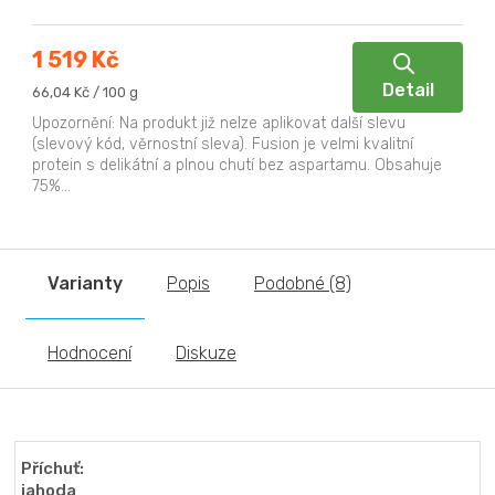
1 519 Kč
Detail
Měrná
66,04 Kč / 100 g
cena:
Upozornění: Na produkt již nelze aplikovat další slevu
(slevový kód, věrnostní sleva). Fusion je velmi kvalitní
protein s delikátní a plnou chutí bez aspartamu. Obsahuje
75%...
Varianty
Popis
Podobné (8)
Hodnocení
Diskuze
Příchuť:
jahoda