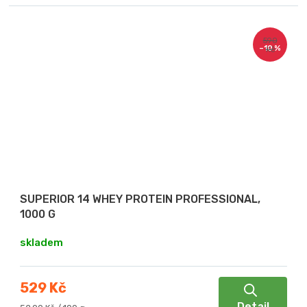
590
–10 %
Kč
SUPERIOR 14 WHEY PROTEIN PROFESSIONAL,
1000 G
skladem
529 Kč
Detail