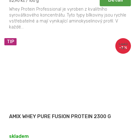
Měrná
52,90 Kč / 100 g
cena:
Whey Protein Professional je vyroben z kvalitního
syrovátkového koncentrátu. Tyto typy bílkoviny jsou rychle
vstřebatelné a mají vynikající aminokyselinový profil. V
každé...
TIP
1 640
–7 %
Kč
AMIX WHEY PURE FUSION PROTEIN 2300 G
skladem