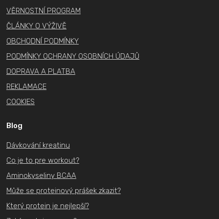
í
VĚRNOSTNÍ PROGRAM
ČLÁNKY O VÝŽIVĚ
OBCHODNÍ PODMÍNKY
PODMÍNKY OCHRANY OSOBNÍCH ÚDAJŮ
DOPRAVA A PLATBA
REKLAMACE
COOKIES
Blog
Dávkování kreatinu
Co je to pre workout?
Aminokyseliny BCAA
Může se proteinový prášek zkazit?
Který protein je nejlepší?