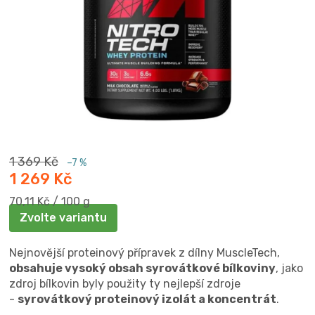
1 369 Kč
–7 %
1 269 Kč
Měrná
70,11 Kč / 100 g
cena:
Zvolte variantu
​Nejnovější proteinový přípravek z dílny MuscleTech,
obsahuje vysoký obsah syrovátkové bílkoviny
, jako
zdroj bílkovin byly použity ty nejlepší zdroje
-
syrovátkový proteinový izolát a koncentrát
.