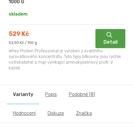
1000 G
skladem
529 Kč
Detail
Měrná
52,90 Kč / 100 g
cena:
Whey Protein Professional je vyroben z kvalitního
syrovátkového koncentrátu. Tyto typy bílkoviny jsou rychle
vstřebatelné a mají vynikající aminokyselinový profil. V
každé...
Varianty
Popis
Podobné (8)
Hodnocení
Diskuze
Značka