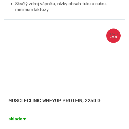
Skvělý zdroj vápníku, nízky obsah tuku a cukru,
minimum laktózy
1 670
–9 %
Kč
MUSCLECLINIC WHEYUP PROTEIN, 2250 G
skladem