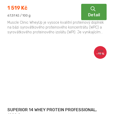
1 519 Kč
Detail
Měrná
67,51 Kč / 100 g
cena:
Muscle Clinic WheyUp je vysoce kvalitní proteinový doplněk
na bázi syrovátkového proteinového koncentrátu (WPC) a
syrovátkového proteinového izolátu (WPI). Je vynikajícím...
590
–10 %
Kč
SUPERIOR 14 WHEY PROTEIN PROFESSIONAL,