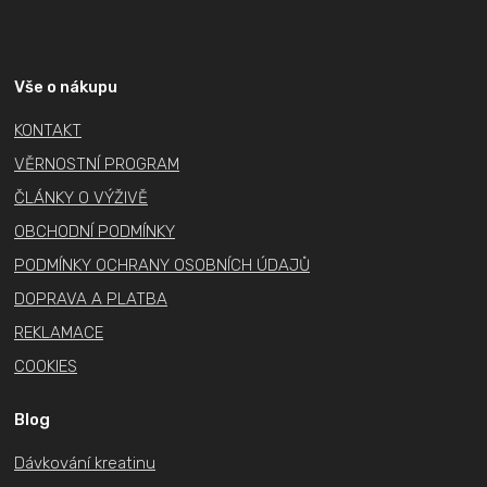
Z
á
p
a
Vše o nákupu
t
KONTAKT
í
VĚRNOSTNÍ PROGRAM
ČLÁNKY O VÝŽIVĚ
OBCHODNÍ PODMÍNKY
PODMÍNKY OCHRANY OSOBNÍCH ÚDAJŮ
DOPRAVA A PLATBA
REKLAMACE
COOKIES
Blog
Dávkování kreatinu