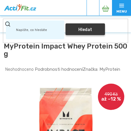
Přejít
Nákupní
na
obsah
košík
Hledat
MyProtein Impact Whey Protein 500
g
Průměrné
Podrobnosti hodnocení
Značka:
MyProtein
Neohodnoceno
hodnocení
produktu
je
0,0
490 Kč
z
až –12 %
5
hvězdiček.