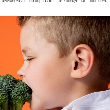
 stravování vašich dětí dopouštíte a také poskytnout doporučení, j