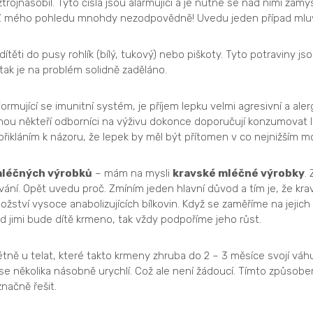
trojnásobil. Tyto čísla jsou alarmující a je nutné se nad nimi zamys
e. Z mého pohledu mnohdy nezodpovědně! Uvedu jeden případ mluv
ítěti do pusy rohlík (bílý, tukový) nebo piškoty. Tyto potraviny js
tak je na problém solidně zaděláno.
formující se imunitní systém, je příjem lepku velmi agresivní a aler
ruhou někteří odborníci na výživu dokonce doporučují konzumovat
řikláním k názoru, že lepek by měl být přítomen v co nejnižším 
léčných výrobků
– mám na mysli
kravské mléčné výrobky
.
vání. Opět uvedu proč. Zmíním jeden hlavní důvod a tím je, že kr
ství vysoce anabolizujících bílkovin. Když se zaměříme na jejich s
 jimi bude dítě krmeno, tak vždy podpoříme jeho růst.
étně u telat, které takto krmeny zhruba do 2 – 3 měsíce svojí váhu
e se několika násobně urychlí. Což ale není žádoucí. Tímto způso
načně řešit.