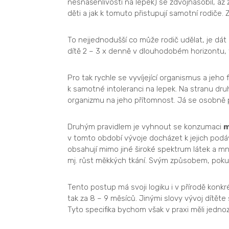
nesnášenlivosti na lepek) se zdvojnásobil, až z
děti a jak k tomuto přistupují samotní rodič
To nejjednodušší co může rodič udělat, je dát d
dítě 2 – 3 x denně v dlouhodobém horizontu, 
Pro tak rychle se vyvíjející organismus a jeho 
k samotné intoleranci na lepek. Na stranu d
organizmu na jeho přítomnost. Já se osobně p
Druhým pravidlem je vyhnout se konzumaci
m
v tomto období vývoje docházet k jejich podá
obsahují mimo jiné široké spektrum látek a množ
mj. růst měkkých tkání. Svým způsobem, pokud
Tento postup má svoji logiku i v přírodě konkr
tak za 8 – 9 měsíců. Jinými slovy vývoj dítět
Tyto specifika bychom však v praxi měli jednoz