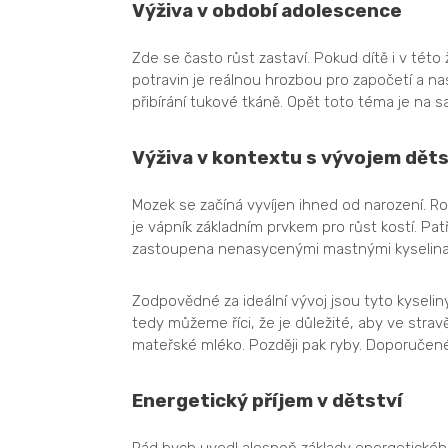
Výživa v období adolescence
Zde se často růst zastaví. Pokud dítě i v tét
potravin je reálnou hrozbou pro započetí a n
přibírání tukové tkáně. Opět toto téma je na 
Výživa v kontextu s vývojem dě
Mozek se začíná vyvíjen ihned od narození. Ros
je vápník základním prvkem pro růst kostí. Pat
zastoupena nenasycenými mastnými kyselina
Zodpovědné za ideální vývoj jsou tyto kyselin
tedy můžeme říci, že je důležité, aby ve stra
mateřské mléko. Později pak ryby. Doporučen
Energetický příjem v dětství