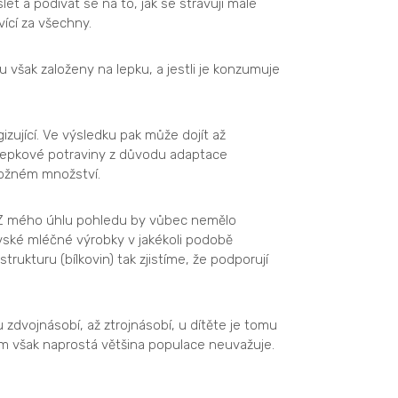
let a podívat se na to, jak se stravují malé
ící za všechny.
ou však založeny na lepku, a jestli je konzumuje
gizující. Ve výsledku pak může dojít až
 lepkové potraviny z důvodu adaptace
možném množství.
 Z mého úhlu pohledu by vůbec nemělo
avské mléčné výrobky v jakékoli podobě
trukturu (bílkovin) tak zjistíme, že podporují
 zdvojnásobí, až ztrojnásobí, u dítěte je tomu
bem však naprostá většina populace neuvažuje.