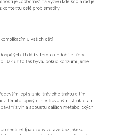
nosti je „odborník“ na výživu kde kdo a rad je
z kontextu celé problematiky.
 komplikacím u vašich dětí.
dospělých. U dětí v tomto období je třeba
sto. Jak už to tak bývá, pokud konzumujeme
devším lepí sliznici trávicího traktu a tím
mezi těmito lepivými nestrávenými strukturami
ebávání živin a spoustu dalších metabolických
do šesti let (narozeny zdravé bez jakékoli