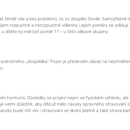
t téměř vše a bez problémů, to co dospělý člověk. Samozřejmě má
říjem rozpustné a nerozpustné vlákniny i jejich poměry se odlišuj
 u dítěte by měl být poměr 1:1 – u této věkové skupiny.
ohodnotného „dospěláka“. Pozor je především dávat na nepřiměř
ku.
ním hormonů. Důsledky se projeví nejen ve fyzickém vzhledu, al
e velmi důležité, aby dítě již mělo návyky správného stravování zaž
vyky bude mít vliv i stravování ve školní jídelně a také strava kam