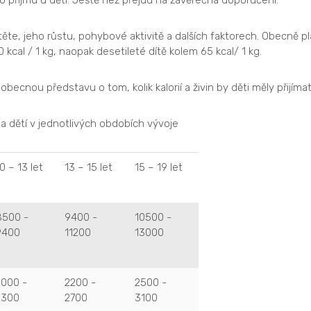
 příjmu u dětí. Ještě než přejdu na závěrečná doporučení.
těte, jeho růstu, pohybové aktivitě a dalších faktorech. Obecně p
 kcal / 1 kg, naopak desetileté dítě kolem 65 kcal/ 1 kg.
becnou představu o tom, kolik kalorií a živin by děti měly přijímat
 dětí v jednotlivých obdobích vývoje
0 – 13 let
13 – 15 let
15 – 19 let
8500 -
9400 -
10500 -
9400
11200
13000
2000 -
2200 -
2500 -
2300
2700
3100