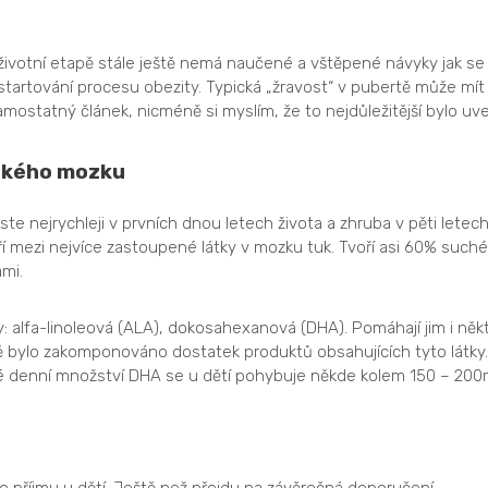
o životní etapě stále ještě nemá naučené a vštěpené návyky jak s
astartování procesu obezity. Typická „žravost“ v pubertě může m
samostatný článek, nicméně si myslím, že to nejdůležitější bylo uv
tského mozku
te nejrychleji v prvních dnou letech života a zhruba v pěti letec
ří mezi nejvíce zastoupené látky v mozku tuk. Tvoří asi 60% suché 
mi.
y: alfa-linoleová (ALA), dokosahexanová (DHA). Pomáhají jim i ně
vě bylo zakomponováno dostatek produktů obsahujících tyto látky. 
é denní množství DHA se u dětí pohybuje někde kolem 150 – 200