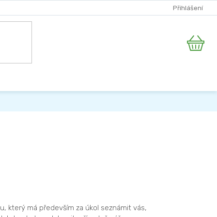
Přihlášení
Nákupní
košík
ku, který má především za úkol seznámit vás,