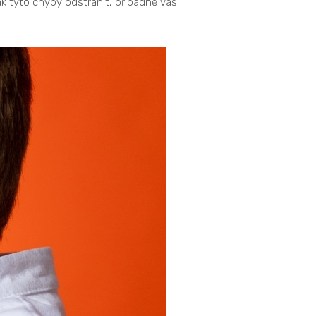
ak tyto chyby odstranit, případně váš