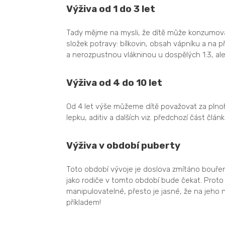
Výživa od 1 do 3 let
Tady mějme na mysli, že dítě může konzumova
složek potravy: bílkovin, obsah vápníku a na p
a nerozpustnou vlákninou u dospělých 1:3, ale
Výživa od 4 do 10 let
Od 4 let výše můžeme dítě považovat za pln
lepku, aditiv a dalších viz. předchozí část člán
Výživa v období puberty
Toto období vývoje je doslova zmítáno bouře
jako rodiče v tomto období bude čekat. Proto j
manipulovatelné, přesto je jasné, že na jeho ná
příkladem!