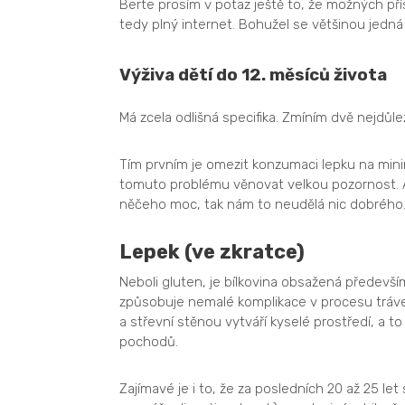
Berte prosím v potaz ještě to, že možných pří
tedy plný internet. Bohužel se většinou jedn
Výživa dětí do 12. měsíců života
Má zcela odlišná specifika. Zmíním dvě nejdůlež
Tím prvním je omezit konzumaci lepku na minim
tomuto problému věnovat velkou pozornost. A 
něčeho moc, tak nám to neudělá nic dobrého. 
Lepek (ve zkratce)
Neboli gluten, je bílkovina obsažená především 
způsobuje nemalé komplikace v procesu tráven
a střevní stěnou vytváří kyselé prostředí, a 
pochodů.
Zajímavé je i to, že za posledních 20 až 25 le