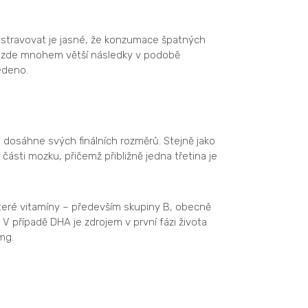
e stravovat je jasné, že konzumace špatných
ít zde mnohem větší následky v podobě
edeno.
h dosáhne svých finálních rozměrů. Stejně jako
části mozku, přičemž přibližně jedna třetina je
které vitamíny – především skupiny B, obecně
V případě DHA je zdrojem v první fázi života
mg.