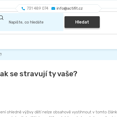
731 489 074
info@actifit.cz
Hledat
e?
ak se stravují ty vaše?
čení ohledně výživy dětí nelze obsahově vystihnout v tomto člán