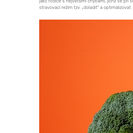
jako rodiče s největšími chybami, jichž se při
stravovací režim tzv. „doladit“ a optimalizovat.