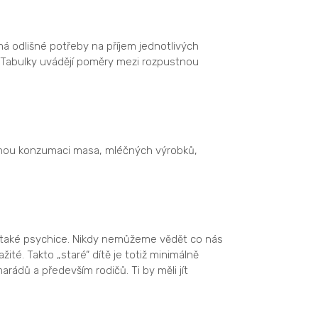
 odlišné potřeby na příjem jednotlivých
í. Tabulky uvádějí poměry mezi rozpustnou
enou konzumaci masa, mléčných výrobků,
e také psychice. Nikdy nemůžeme vědět co nás
ité. Takto „staré“ dítě je totiž minimálně
arádů a především rodičů. Ti by měli jít