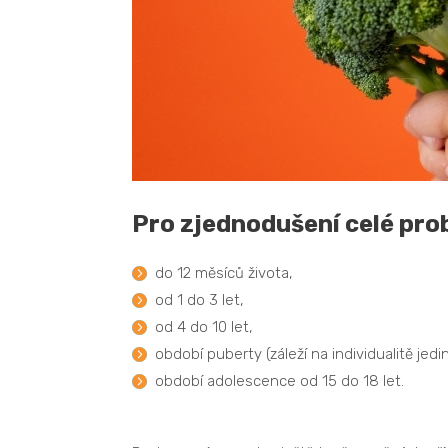
Pro zjednodušení celé prob
do 12 měsíců života,
od 1 do 3 let,
od 4 do 10 let,
období puberty (záleží na individualitě jedi
období adolescence od 15 do 18 let.