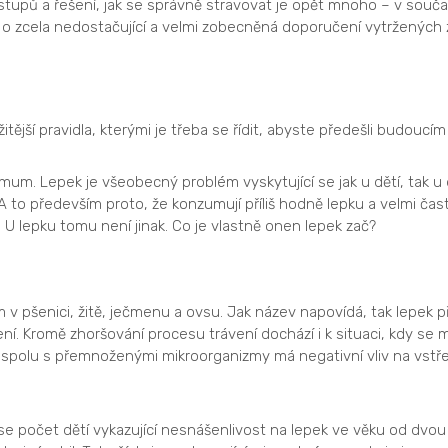
stupů a řešení, jak se správně stravovat je opět mnoho – v součas
á o zcela nedostačující a velmi zobecněná doporučení vytržených 
itější pravidla, kterými je třeba se řídit, abyste předešli budoucím
um. Lepek je všeobecný problém vyskytující se jak u dětí, tak u 
to především proto, že konzumují příliš hodně lepku a velmi ča
U lepku tomu není jinak. Co je vlastně onen lepek zač?
v pšenici, žitě, ječmenu a ovsu. Jak název napovídá, tak lepek pře
í. Kromě zhoršování procesu trávení dochází i k situaci, kdy se 
to spolu s přemnoženými mikroorganizmy má negativní vliv na vstř
t se počet dětí vykazující nesnášenlivost na lepek ve věku od dvou 