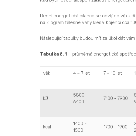
Rád bych uvedl alespoň základy energetického
Denní energetická bilance se odvíjí od věku dí
na kilogram tělesné váhy klesá. Kojenci cca 100
Následující tabulky budou mít za úkol dát vám o
Tabulka č. 1
– průměrná energetická spotřeba
věk
4 – 7 let
7 – 10 let
1
5800 -
kJ
7100 - 7900
6400
1400 -
kcal
1700 - 1900
1500