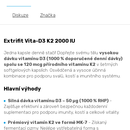
Diskuze
Značka
Extrifit Vita-D3 K2 2000 IU
Jedna kapsle denně stačí! Dopřejte svému tělu
vysokou
dávku vitamínu D3 (1000 % doporučené denní dávky)
spolu se 120 mcg přírodního vitamínu K2
v šetrných
softgelových kapslích. Osvědčená a vysoce účinná
kombinace pro podporu svalů, kostí a imunitního systému.
Hlavní výhody
Silná dávka vitamínu D3 – 50 µg (1000 % RHP)
-
Zajišťuje efektivní a zároveň bezpečnou každodenní
suplementaci pro podporu imunity, kostí a celkové vitality.
Prémiový vitamín K2 ve formě MK-7
- Získaný
fermentací cizrny. Nejlépe vstřebatelná forma s