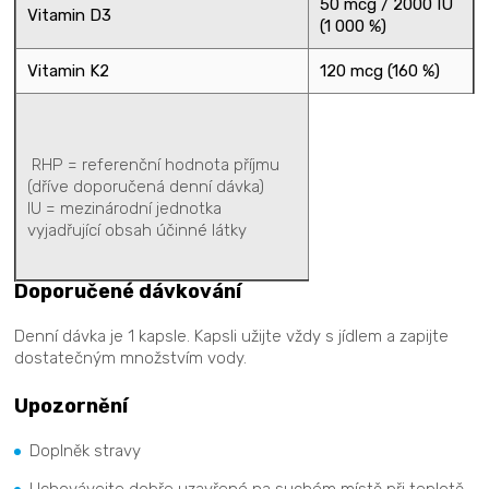
50 mcg / 2000 IU
Vitamin D3
(1 000 %)
Vitamin K2
120 mcg (160 %)
RHP = referenční hodnota příjmu
(dříve doporučená denní dávka)
IU = mezinárodní jednotka
vyjadřující obsah účinné látky
Doporučené dávkování
Denní dávka je 1 kapsle. Kapsli užijte vždy s jídlem a zapijte
dostatečným množstvím vody.
Upozornění
Doplněk stravy
Uchovávejte dobře uzavřené na suchém místě při teplotě