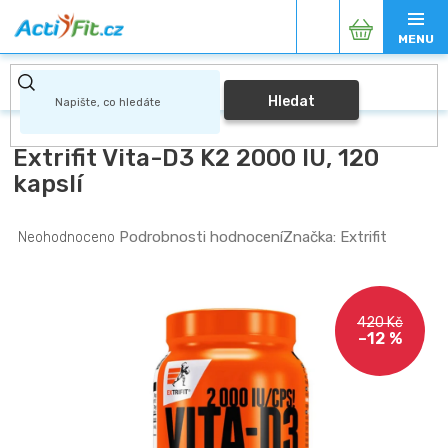
Přejít
Nákupní
na
obsah
košík
Hledat
Extrifit Vita-D3 K2 2000 IU, 120
kapslí
Průměrné
Podrobnosti hodnocení
Značka:
Extrifit
Neohodnoceno
hodnocení
produktu
je
0,0
420 Kč
z
–12 %
5
hvězdiček.