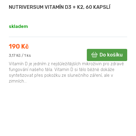
NUTRIVERSUM VITAMÍN D3 + K2, 60 KAPSLÍ
skladem
190 Kč
Do košíku
Měrná
3,17 Kč / 1 ks
cena:
Vitamín D je jedním z nejdůležitějších mikroživin pro zdravé
fungování našeho těla. Vitamin D si tělo běžně dokáže
syntetizovat přes pokožku ze slunečního záření, ale v
zimních...