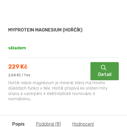
MYPROTEIN MAGNESIUM (HOŘČÍK)
skladem
229 Kč
Detail
Měrná
2,54 Kč / 1 ks
cena:
Hořčík neboli magnézium je minerál, který má mnoho
důležitých funkcí v těle. Hořčík přispívá ke snížení míry
únavy a vyčerpání, k elektrolytické rovnováze, k
normálnímu...
Popis
Podobné (8)
Hodnocení