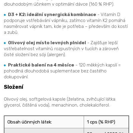
dlouhodobým účinkem v optimální dávce (160 % RHP).
D3 + K2: ideální synergická kombinace
- Vitamín D
podporuje vstřebávání vápníku, zatímco vitamín K2 pomáhá
nasměrovat vápník tam, kde je potřeba – především do kostí
a zubů.
Olivový olej místo levných plnidel
- Zajišťuje lepší
vstřebatelnost vitamínů rozpustných v tucích a zároveň
čisté složení bez sóji (alergen).
Praktické balení na 4 měsíce
- 120 měkkých kapslí =
pohodlná dlouhodobá suplementace bez častého
dokupování.
Složení
Olivový olej, softgelová kapsle (želatina, zvlhčující látka:
glycerol, čištěná voda), menachinon, cholekalciferol.
Obsah účinných látek:
1 cps (% RHP)