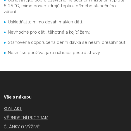
5-25 °C, mimo dosah zdrojů tepla a přímého slunečního
záření.
Uskladňujte mimo dosah malých dětí.
Nevhodné pro děti, těhotné a kojící ženy.
Stanovená doporučená denní dávka se nesmí přesáhnout.
Nesmí se používat jako náhrada pestré stravy.
Z
á
p
a
Vše o nákupu
t
KONTAKT
í
VĚRNOSTNÍ PROGRAM
ČLÁNKY O VÝŽIVĚ