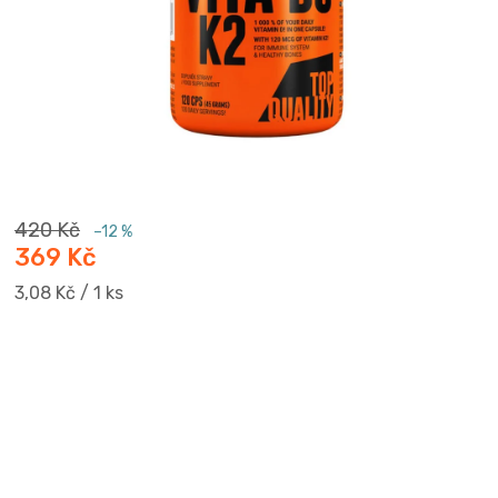
420 Kč
–12 %
369 Kč
Měrná
3,08 Kč / 1 ks
cena: