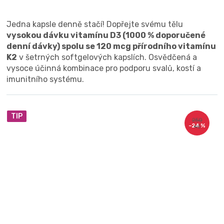
Jedna kapsle denně stačí! Dopřejte svému tělu
vysokou dávku vitamínu D3 (1000 % doporučené
denní dávky) spolu se 120 mcg přírodního vitamínu
K2
v šetrných softgelových kapslích. Osvědčená a
vysoce účinná kombinace pro podporu svalů, kostí a
imunitního systému.
TIP
250
–24 %
Kč