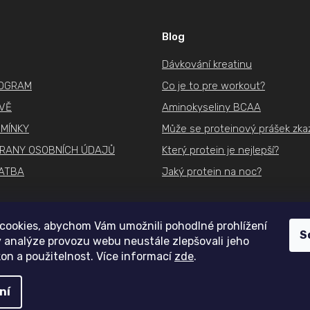
Blog
Dávkování kreatinu
ROGRAM
Co je to pre workout?
IVĚ
Aminokyseliny BCAA
MÍNKY
Může se proteinový prášek zkaz
RANY OSOBNÍCH ÚDAJŮ
Který protein je nejlepší?
ATBA
Jaký protein na noc?
cookies, abychom Vám umožnili pohodlné prohlížení
S
 analýze provozu webu neustále zlepšovali jeho
on a použitelnost. Více informací
zde
.
ní