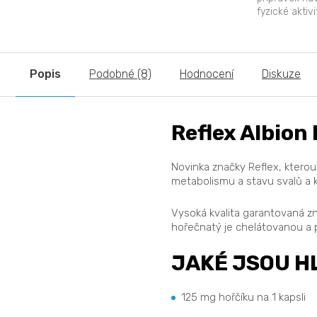
vhodné jej doplňovat...
fyzické aktivi
minerály a vit
Popis
Podobné (8)
Hodnocení
Diskuze
Reflex Albion
Novinka značky Reflex, ktero
metabolismu a stavu svalů a k
Vysoká kvalita garantovaná zn
hořečnatý je chelátovanou a p
JAKÉ JSOU H
125 mg hořčíku na 1 kapsli