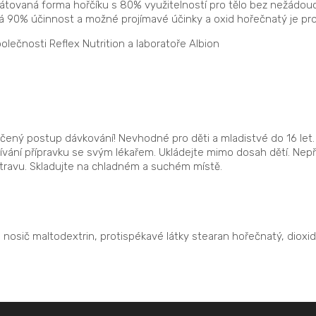
látovaná forma hořčíku s 80% využitelností pro tělo bez nežádouc
á 90% účinnost a možné projímavé účinky a oxid hořečnatý je pro
olečnosti Reflex Nutrition a laboratoře Albion
.
čený postup dávkování! Nevhodné pro děti a mladistvé do 16 let
vání přípravku se svým lékařem. Ukládejte mimo dosah dětí. Ne
travu. Skladujte na chladném a suchém místě.
), nosič maltodextrin, protispékavé látky stearan hořečnatý, dioxi