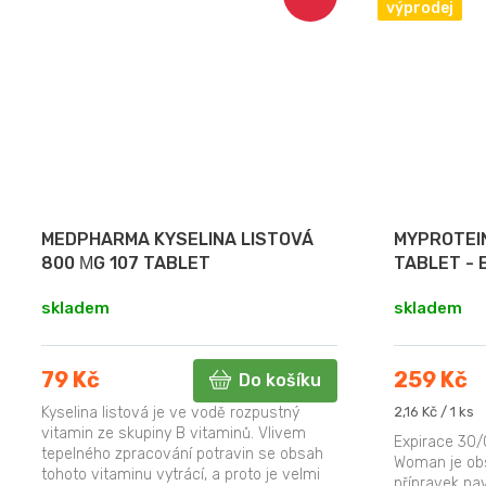
výprodej
MEDPHARMA KYSELINA LISTOVÁ
MYPROTEIN
800 ΜG 107 TABLET
TABLET - 
skladem
skladem
79 Kč
259 Kč
Do košíku
Měrná
Kyselina listová je ve vodě rozpustný
2,16 Kč / 1 ks
cena:
vitamin ze skupiny B vitaminů. Vlivem
Expirace 30/
tepelného zpracování potravin se obsah
Woman je obs
tohoto vitaminu vytrácí, a proto je velmi
přípravek nav