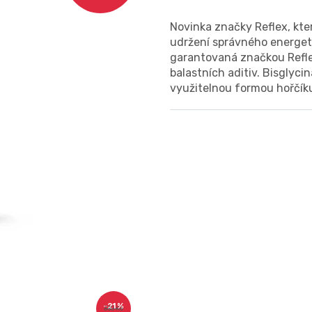
Novinka značky Reflex, kte
udržení správného energeti
garantovaná značkou Reflex
balastních aditiv. Bisglyci
využitelnou formou hořčíku
–21 %
330 Kč