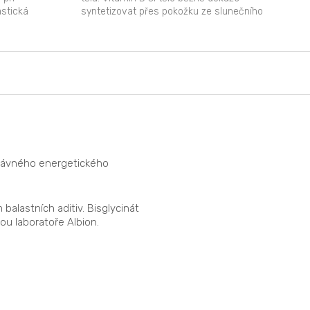
astická
syntetizovat přes pokožku ze slunečního
záření, ale v zimních...
správného energetického
balastních aditiv. Bisglycinát
ou laboratoře Albion.