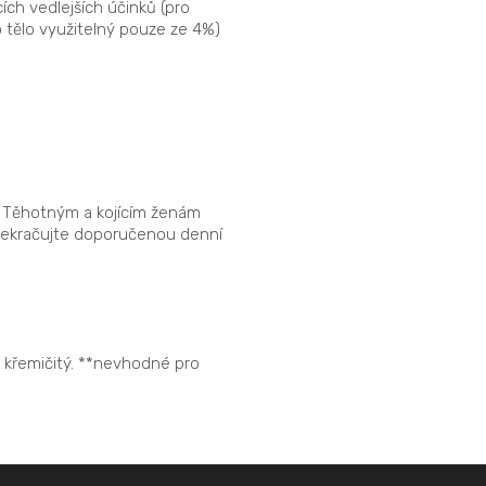
ích vedlejších účinků (pro
 tělo využitelný pouze ze 4%)
. Těhotným a kojícím ženám
překračujte doporučenou denní
d křemičitý. **nevhodné pro