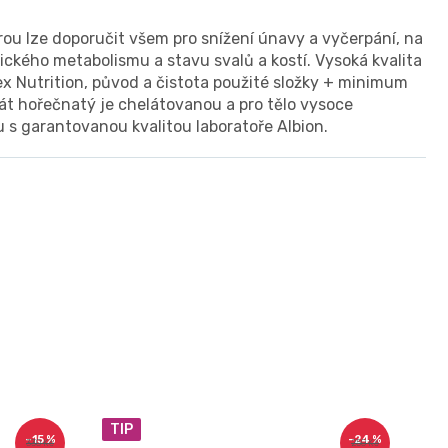
rou lze doporučit všem pro snížení únavy a vyčerpání, na
ckého metabolismu a stavu svalů a kostí. Vysoká kvalita
 Nutrition, původ a čistota použité složky + minimum
nát hořečnatý je chelátovanou a pro tělo vysoce
 s garantovanou kvalitou laboratoře Albion.
TIP
–15 %
–24 %
330 Kč
250 Kč