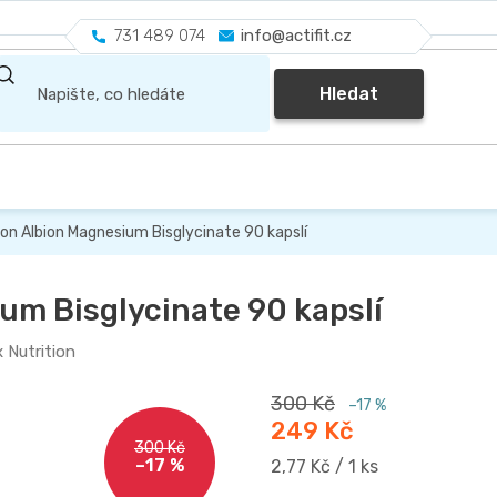
731 489 074
info@actifit.cz
Hledat
ion Albion Magnesium Bisglycinate 90 kapslí
ium Bisglycinate 90 kapslí
x Nutrition
300 Kč
–17 %
249 Kč
300 Kč
–17 %
Měrná
2,77 Kč / 1 ks
cena: