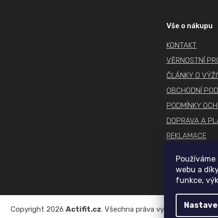
á
p
Vše o nákupu
a
KONTAKT
t
í
VĚRNOSTNÍ P
ČLÁNKY O VÝŽ
OBCHODNÍ POD
PODMÍNKY OCH
DOPRAVA A PL
REKLAMACE
COOKIES
Používáme 
webu a díky
funkce, výk
Nastave
Copyright 2026
Actifit.cz
. Všechna práva vyhrazena.