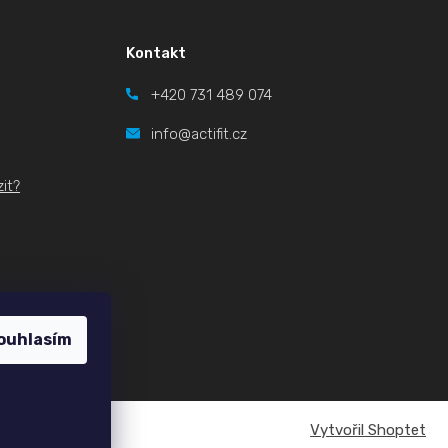
Kontakt
+420
731 489 074
info@actifit.cz
it?
ouhlasím
Vytvořil Shoptet