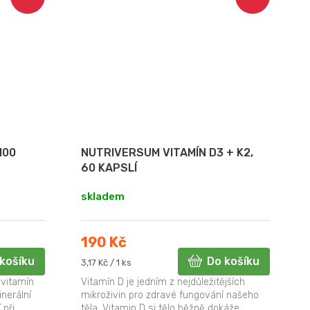
100
NUTRIVERSUM VITAMÍN D3 + K2,
60 KAPSLÍ
skladem
190 Kč
košíku
Do košíku
Měrná
3,17 Kč / 1 ks
cena:
ivitamín
Vitamín D je jedním z nejdůležitějších
inerální
mikroživin pro zdravé fungování našeho
 při
těla. Vitamin D si tělo běžně dokáže