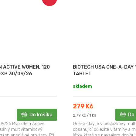
 ACTIVE WOMEN, 120
BIOTECH USA ONE-A-DAY 
EXP 30/09/26
TABLET
skladem
279 Kč
Do košíku
Do 
Měrná
2,79 Kč / 1 ks
cena:
09/26 Myprotein Active
One-a-day je vícesložkový mult
áhlý multivitamínový
obsahující důležité vitamíny a m
ržen speciálně pro ženy. Při
látky, které se navzájem doplňují