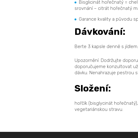
Bisglicinát hořečnatý = che
srovnání – citrát hořečnatý m
Garance kvality a původu sp
Dávkování:
Berte 3 kapsle denně s jídlem
Upozornění: Dodržujte doporu
doporučujeme konzultovat uží
dávku. Nenahrazuje pestrou s
Složení:
hořčík (bisglycinát hořečnatý
vegetariánskou stravu.
Z