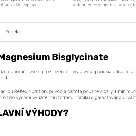
tě se z těla vyplavují
vstupu do organismu. Tato fant
amíny, tím...
vitamínová směs...
Značka
 Magnesium Bisglycinate
u lze doporučit všem pro snížení únavy a vyčerpání, na udržení 
ostí.
ačkou Reflex Nutrition, původ a čistota použité složky + minimum 
ro tělo vysoce využitelnou formou hořčíku s garantovanou kvalit
LAVNÍ VÝHODY?