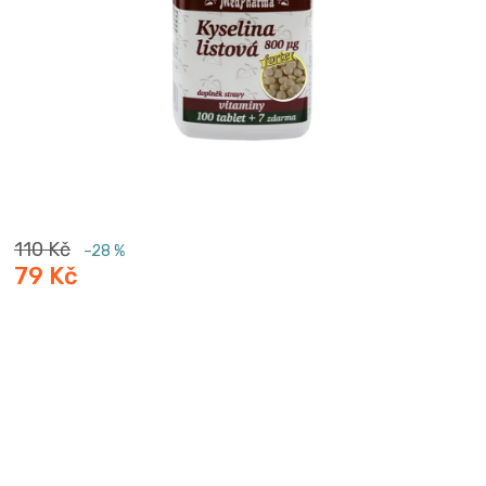
110 Kč
–28 %
79 Kč
Měrná
cena: