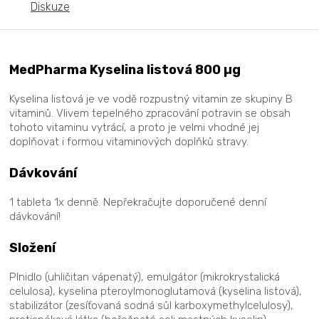
Diskuze
MedPharma Kyselina listová 800 µg
Kyselina listová je ve vodě rozpustný vitamin ze skupiny B
vitaminů. Vlivem tepelného zpracování potravin se obsah
tohoto vitaminu vytrácí, a proto je velmi vhodné jej
doplňovat i formou vitaminových doplňků stravy.
Dávkování
1 tableta 1x denně. Nepřekračujte doporučené denní
dávkování!
Složení
Plnidlo (uhličitan vápenatý), emulgátor (mikrokrystalická
celulosa), kyselina pteroylmonoglutamová (kyselina listová),
stabilizátor (zesíťovaná sodná sůl karboxymethylcelulosy),