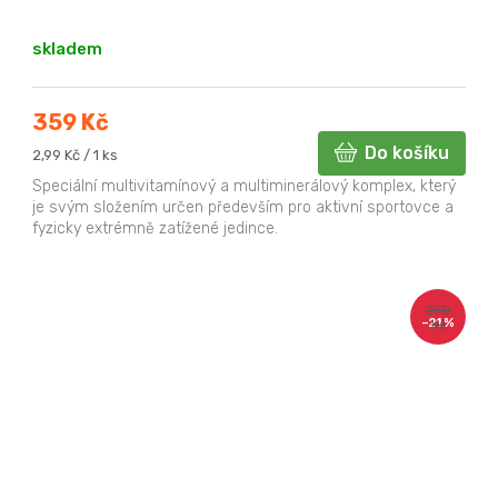
skladem
359 Kč
Do košíku
Měrná
2,99 Kč / 1 ks
cena:
Speciální multivitamínový a multiminerálový komplex, který
je svým složením určen především pro aktivní sportovce a
fyzicky extrémně zatížené jedince.
290
–21 %
Kč