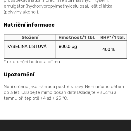
protispékavá látka (hořečnaté soli mastných kyselin),
emulgátor (hydroxypropylmethylcelulosa), lešticí látka
(polyvinylalkohol).
Nutriční informace
Složení
Hmotnost/1 tbl.
RHP*/1 tbl.
KYSELINA LISTOVÁ
800,0 µg
400 %
* referenční hodnota příjmu
Upozornění
Není určeno jako náhrada pestré stravy. Není určeno dětem
do 3 let. Ukládejte mimo dosah dětí! Ukládejte v suchu a
temnu při teplotě +4 až + 25 °C.
Z