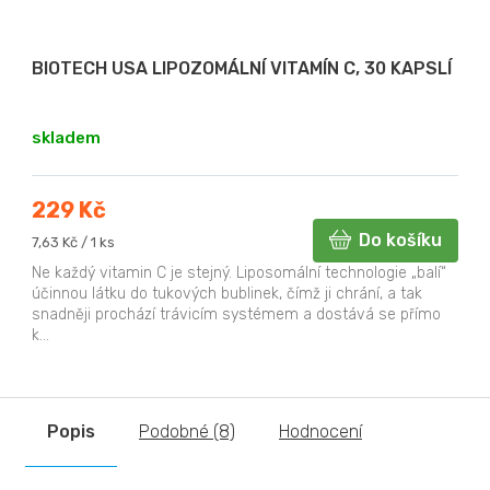
BIOTECH USA LIPOZOMÁLNÍ VITAMÍN C, 30 KAPSLÍ
skladem
229 Kč
Do košíku
Měrná
7,63 Kč / 1 ks
cena:
Ne každý vitamin C je stejný. Liposomální technologie „balí“
účinnou látku do tukových bublinek, čímž ji chrání, a tak
snadněji prochází trávicím systémem a dostává se přímo
k...
Popis
Podobné (8)
Hodnocení