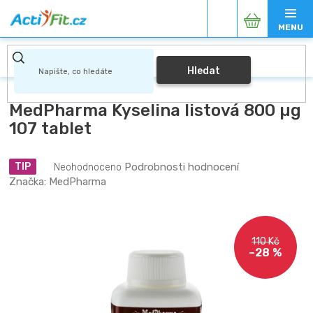
Přejít
Nákupní
na
obsah
košík
Hledat
MedPharma Kyselina listová 800 µg
107 tablet
Průměrné
Podrobnosti hodnocení
TIP
Neohodnoceno
hodnocení
Značka:
MedPharma
produktu
je
0,0
z
110 Kč
5
–28 %
hvězdiček.