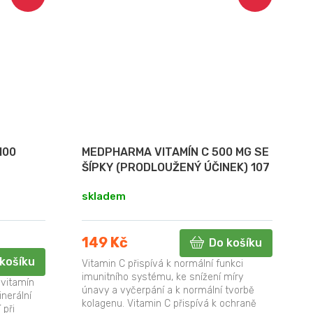
100
MEDPHARMA VITAMÍN C 500 MG SE
ŠÍPKY (PRODLOUŽENÝ ÚČINEK) 107
TABLET
skladem
149 Kč
Do košíku
košíku
Vitamin C přispívá k normální funkci
imunitního systému, ke snížení míry
ivitamín
únavy a vyčerpání a k normální tvorbě
inerální
kolagenu. Vitamin C přispívá k ochraně
 při