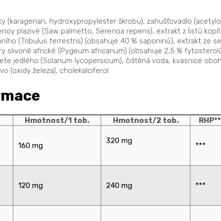
átky (karagenan, hydroxypropylester škrobu), zahušťovadlo (acetylov
renoy plazivé (Saw palmetto, Serenoa repens), extrakt z listů kopř
mního (Tribulus terrestris) (obsahuje 40 % saponinů), extrakt ze
ry slivoně africké (Pygeum africanum) (obsahuje 2,5 % fytosterolů
ajčete jedlého (Solanum lycopersicum), čištěná voda, kvasnice o
ivo (oxidy železa), cholekalciferol.
ormace
Hmotnost/1 tob.
Hmotnost/2 tob.
RHP**
320 mg
160 mg
***
120 mg
240 mg
***