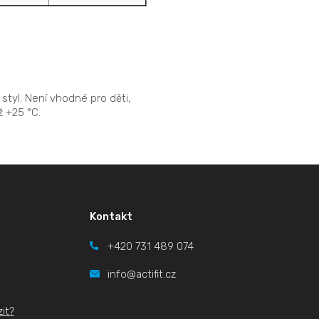
styl. Není vhodné pro děti,
ž +25 °C.
Kontakt
+420
731 489 074
info@actifit.cz
it?