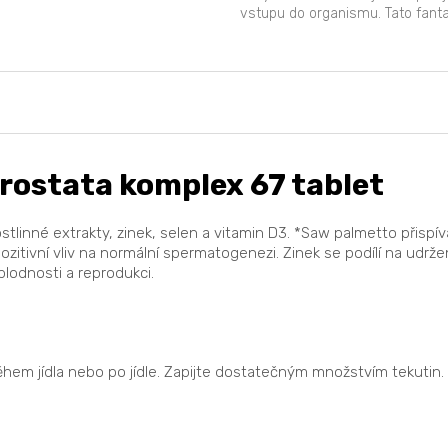
vstupu do organismu. Tato fant
vitamínová směs...
ostata komplex 67 tablet
tlinné extrakty, zinek, selen a vitamin D3. *Saw palmetto přispív
itivní vliv na normální spermatogenezi. Zinek se podílí na udržen
plodnosti a reprodukci.
během jídla nebo po jídle. Zapijte dostatečným množstvím tekuti