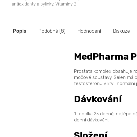
antioxidanty a bylinky. Vitamíny B
podporují metabolismus...
Popis
Podobné (8)
Hodnocení
Diskuze
MedPharma Pr
Prostata komplex obsahuje ros
močové soustavy. Selen má poz
testosteronu v krvi, normální 
Dávkování
1 tobolka 2× denně, nejlépe 
denní dávkování.
Složení