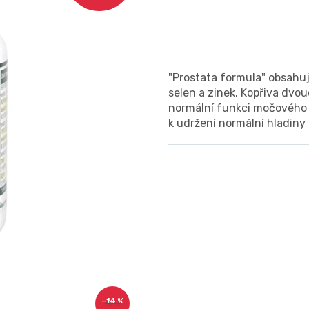
"Prostata formula" obsahuj
selen a zinek. Kopřiva dvo
normální funkci močového ú
k udržení normální hladiny 
–14 %
35 Kč