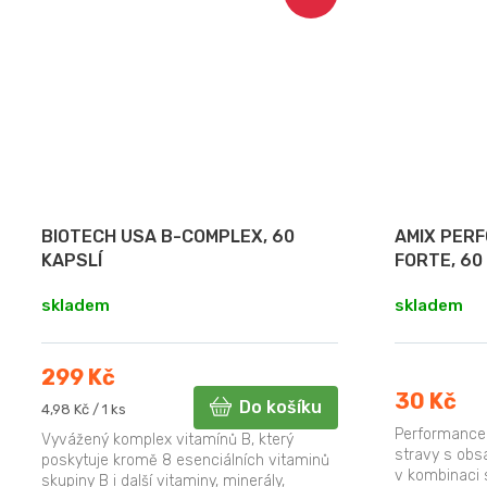
BIOTECH USA B-COMPLEX, 60
AMIX PER
KAPSLÍ
FORTE, 60
skladem
skladem
299 Kč
30 Kč
Do košíku
Měrná
4,98 Kč / 1 ks
cena:
Performance 
Vyvážený komplex vitamínů B, který
stravy s obs
poskytuje kromě 8 esenciálních vitaminů
v kombinaci 
skupiny B i další vitaminy, minerály,