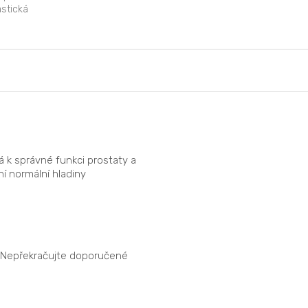
buněk před oxidativním...
astická
á k správné funkci prostaty a
í normální hladiny
n. Nepřekračujte doporučené