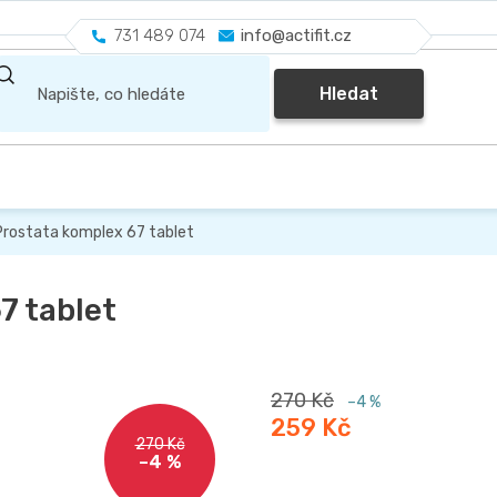
731 489 074
info@actifit.cz
Hledat
rostata komplex 67 tablet
7 tablet
270 Kč
–4 %
259 Kč
270 Kč
–4 %
Měrná
cena: