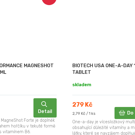
FORMANCE MAGNESHOT
BIOTECH USA ONE-A-DAY 
 ML
TABLET
skladem
279 Kč
Detail
Do 
Měrná
2,79 Kč / 1 ks
cena:
MagneShot Forte je doplněk
One-a-day je vícesložkový mult
ahem hořčíku v tekuté formě
obsahující důležité vitamíny a m
s vitamínem B6.
látky, které se navzájem doplňují