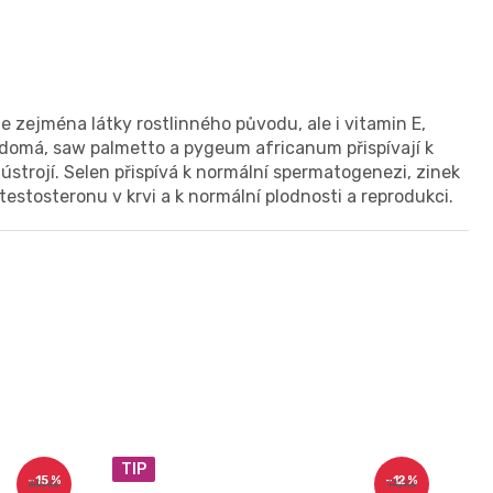
e zejména látky rostlinného původu, ale i vitamin E,
udomá, saw palmetto a pygeum africanum přispívají k
strojí. Selen přispívá k normální spermatogenezi, zinek
testosteronu v krvi a k normální plodnosti a reprodukci.
TIP
–15 %
–12 %
330 Kč
170 Kč