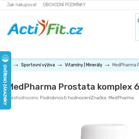
Přejít
Jak nakupovat
OBCHODNÍ PODMÍNKY
na
obsah
MedPharma P
Sportovní výživa
Vitamíny | Minerály
MedPharma Prostata komplex 6
Průměrné
Podrobnosti hodnocení
Značka:
MedPharma
Neohodnoceno
hodnocení
produktu
je
0,0
z
5