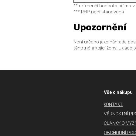
** referenčí hodnota příjmu v 
*** RHP není stanovena
Upozornění
Není určeno jako náhrada pest
těhotné a kojící ženy. Ukládej
Z
á
p
Vše o nákupu
a
KONTAKT
t
í
VĚRNOSTNÍ P
ČLÁNKY O VÝŽ
OBCHODNÍ POD