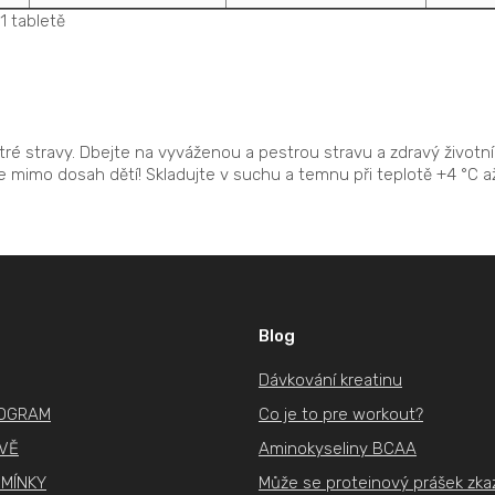
1 tabletě
ré stravy. Dbejte na vyváženou a pestrou stravu a zdravý životní 
te mimo dosah dětí! Skladujte v suchu a temnu při teplotě +4 °C a
Blog
Dávkování kreatinu
ROGRAM
Co je to pre workout?
IVĚ
Aminokyseliny BCAA
MÍNKY
Může se proteinový prášek zkaz