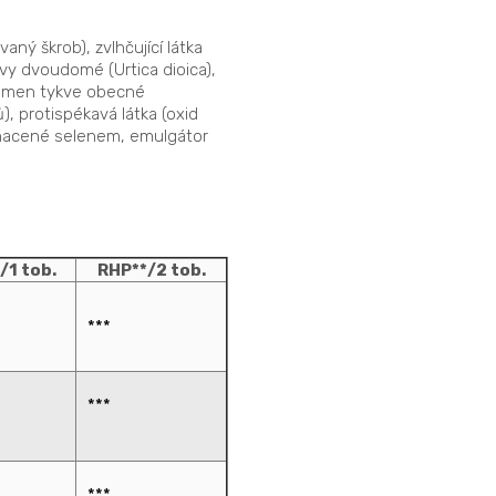
aný škrob), zvlhčující látka
ivy dvoudomé (Urtica dioica),
 semen tykve obecné
), protispékavá látka (oxid
bohacené selenem, emulgátor
/1 tob.
RHP**/2 tob.
***
***
***