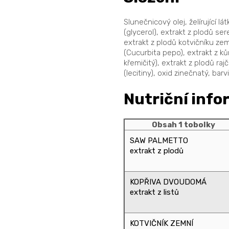
Slunečnicový olej, želírující l
(glycerol), extrakt z plodů se
extrakt z plodů kotvičníku ze
(Cucurbita pepo), extrakt z ků
křemičitý), extrakt z plodů r
(lecitiny), oxid zinečnatý, barv
Nutriční inf
Obsah 1 tobolky
SAW PALMETTO
extrakt z plodů
KOPŘIVA DVOUDOMÁ
extrakt z listů
KOTVIČNÍK ZEMNÍ