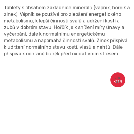
Tablety s obsahem základních minerálů (vápník, hořčík a
zinek). Vápník se používá pro zlepšení energetického
metabolismu, k lepší činnosti svalů a udržení kostí a
zubů v dobrém stavu. Hořčík je k snížení míry únavy a
vyčerpání, dale k normálnímu energetickému
metabolismu a napomáhá činnosti svalů. Zinek přispívá
k udržení normálního stavu kostí, vlasů a nehtů. Dále
přispívá k ochraně buněk před oxidativním stresem.
280
–21 %
Kč