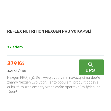
REFLEX NUTRITION NEXGEN PRO 90 KAPSLÍ
skladem
379 Kč
Detail
Měrná
4,21 Kč / 1 ks
cena:
Nexgen PRO je již třetí vývojovou verzí navazující na dobře
známý Nexgen Evolution. Tento populární produkt dodává
důležité mikroelementy vrcholovým sportovcům týden, co
týden!...