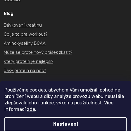
Blog
Dávkování kreatinu
Co je to pre workout?
Aminokyseliny BCAA
Může se proteinový prášek zkazit?
Který protein je nejlepší?
Jaký protein na noc?
Kontakt
Používáme cookies, abychom Vám umožnili pohodlné
prohlížení webu a díky analýze provozu webu neustále
+420
731 489 074
zlepšovali jeho funkce, výkon a použitelnost. Více
informací
zde
.
info@actifit.cz
Nastavení