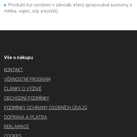
Produkt byl vyroben v závodě, který zpracovává suroviny z
mléka, vajec, sóji a korýšů.
Z
á
p
a
Vše o nákupu
t
KONTAKT
í
VĚRNOSTNÍ PROGRAM
ČLÁNKY O VÝŽIVĚ
OBCHODNÍ PODMÍNKY
PODMÍNKY OCHRANY OSOBNÍCH ÚDAJŮ
DOPRAVA A PLATBA
REKLAMACE
COOKIES