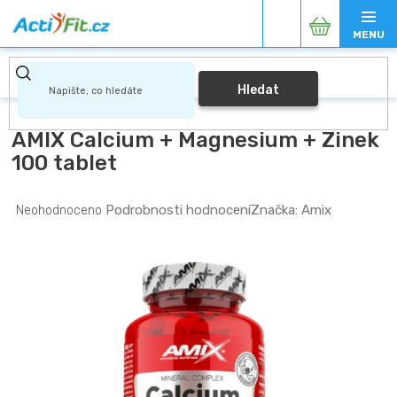
Přejít
Nákupní
na
obsah
košík
Hledat
AMIX Calcium + Magnesium + Zinek
100 tablet
Průměrné
Podrobnosti hodnocení
Značka:
Amix
Neohodnoceno
hodnocení
produktu
je
0,0
z
5
hvězdiček.