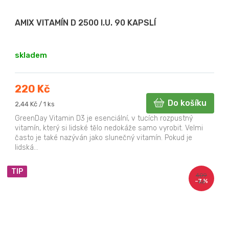
AMIX VITAMÍN D 2500 I.U. 90 KAPSLÍ
skladem
220 Kč
Do košíku
Měrná
2,44 Kč / 1 ks
cena:
GreenDay Vitamin D3 je esenciální, v tucích rozpustný
vitamín, který si lidské tělo nedokáže samo vyrobit. Velmi
často je také nazýván jako slunečný vitamín. Pokud je
lidská...
TIP
409
–7 %
Kč