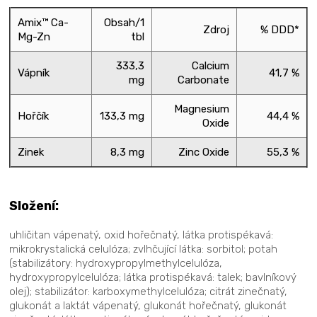
Amix™ Ca-
Obsah/1
Zdroj
% DDD*
Mg-Zn
tbl
333,3
Calcium
Vápník
41,7 %
mg
Carbonate
Magnesium
Hořčík
133,3 mg
44,4 %
Oxide
Zinek
8,3 mg
Zinc Oxide
55,3 %
Složení:
uhličitan vápenatý, oxid hořečnatý, látka protispékavá:
mikrokrystalická celulóza; zvlhčující látka: sorbitol; potah
(stabilizátory: hydroxypropylmethylcelulóza,
hydroxypropylcelulóza; látka protispékavá: talek; bavlníkový
olej); stabilizátor: karboxymethylcelulóza; citrát zinečnatý,
glukonát a laktát vápenatý, glukonát hořečnatý, glukonát