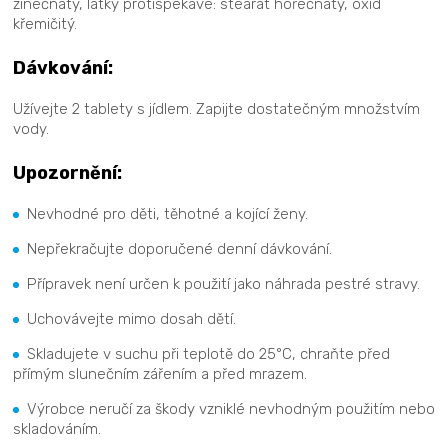
zinečnatý, látky protispékavé: stearát hořečnatý, oxid
křemičitý.
Dávkování:
Užívejte 2 tablety s jídlem. Zapijte dostatečným množstvím
vody.
Upozornění:
Nevhodné pro děti, těhotné a kojící ženy.
Nepřekračujte doporučené denní dávkování.
Přípravek není určen k použití jako náhrada pestré stravy.
Uchovávejte mimo dosah dětí.
Skladujete v suchu při teplotě do 25°C, chraňte před
přímým slunečním zářením a před mrazem.
Výrobce neručí za škody vzniklé nevhodným použitím nebo
skladováním.