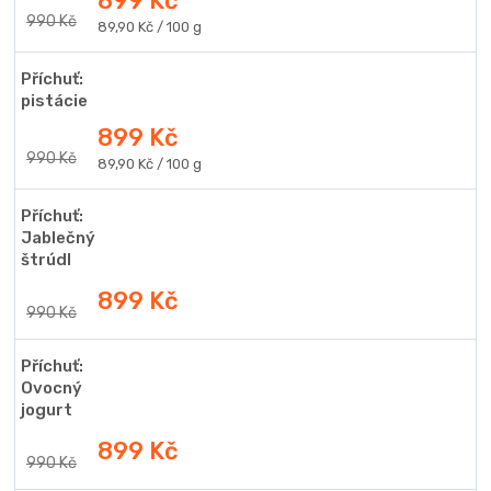
899 Kč
990 Kč
Měrná
89,90 Kč / 100 g
cena:
Příchuť:
pistácie
899 Kč
990 Kč
Měrná
89,90 Kč / 100 g
cena:
Příchuť:
Jablečný
štrúdl
899 Kč
990 Kč
Příchuť:
Ovocný
jogurt
899 Kč
990 Kč