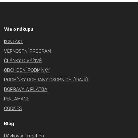
Z
á
p
a
Vše o nákupu
t
KONTAKT
í
VĚRNOSTNÍ PROGRAM
ČLÁNKY O VÝŽIVĚ
OBCHODNÍ PODMÍNKY
PODMÍNKY OCHRANY OSOBNÍCH ÚDAJŮ
DOPRAVA A PLATBA
REKLAMACE
COOKIES
Blog
Dávkování kreatinu