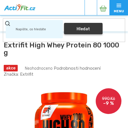
Přejít
Nákupní
na
obsah
košík
Hledat
Extrifit High Whey Protein 80 1000
g
Průměrné
Podrobnosti hodnocení
akce
Neohodnoceno
hodnocení
Značka:
Extrifit
produktu
je
0,0
z
990 Kč
5
–9 %
hvězdiček.