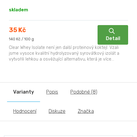
skladem
35 Kč
Detail
Měrná
140 Kč / 100 g
cena:
Clear Whey Isolate není jen další proteinový koktejl. Vzali
jsme vysoce kvalitní hydrolyzovaný syrovátkový izolát a
vytvořili lehkou a osvěžující alternativu, která je více...
Varianty
Popis
Podobné (8)
Hodnocení
Diskuze
Značka