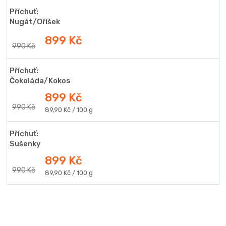
Příchuť:
Nugát/Oříšek
899 Kč
990 Kč
Příchuť:
Čokoláda/Kokos
899 Kč
990 Kč
Měrná
89,90 Kč / 100 g
cena:
Příchuť:
Sušenky
899 Kč
990 Kč
Měrná
89,90 Kč / 100 g
cena: