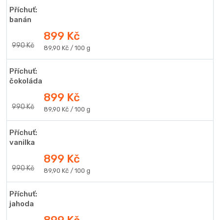
Příchuť:
banán
899 Kč
990 Kč
Měrná
89,90 Kč / 100 g
cena:
Příchuť:
čokoláda
899 Kč
990 Kč
Měrná
89,90 Kč / 100 g
cena:
Příchuť:
vanilka
899 Kč
990 Kč
Měrná
89,90 Kč / 100 g
cena:
Příchuť:
jahoda