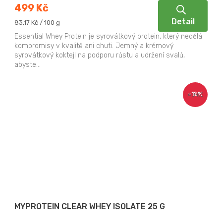
499 Kč
Detail
Měrná
83,17 Kč / 100 g
cena:
Essential Whey Protein je syrovátkový protein, který nedělá
kompromisy v kvalitě ani chuti. Jemný a krémový
syrovátkový koktejl na podporu růstu a udržení svalů,
abyste...
–12 %
40 Kč
MYPROTEIN CLEAR WHEY ISOLATE 25 G