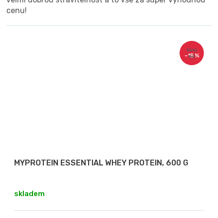
cenu!
590
–15 %
Kč
MYPROTEIN ESSENTIAL WHEY PROTEIN, 600 G
skladem