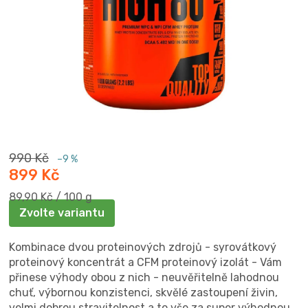
990 Kč
–9 %
899 Kč
Měrná
89,90 Kč / 100 g
cena:
Zvolte variantu
Kombinace dvou proteinových zdrojů - syrovátkový
proteinový koncentrát a CFM proteinový izolát - Vám
přinese výhody obou z nich - neuvěřitelně lahodnou
chuť, výbornou konzistenci, skvělé zastoupení živin,
velmi dobrou stravitelnost a to vše za super výhodnou