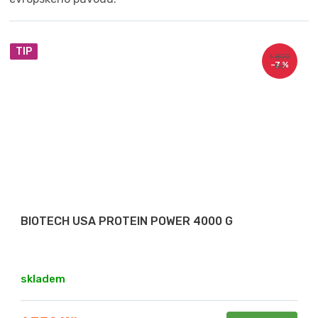
TIP
1 899
–7 %
Kč
BIOTECH USA PROTEIN POWER 4000 G
Průměrné
hodnocení
skladem
produktu
je