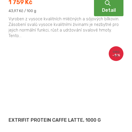
5,0
1 759 Kč
z
Detail
Měrná
43,97 Kč / 100 g
5
cena:
hvězdiček.
Vyroben z vysoce kvalitních mléčných a sójových bílkovin.
Zásobení svalů vysoce kvalitními živinami je nezbytné pro
jejich normální funkci, růst a udržování svalové hmoty.
Tento...
980
–8 %
Kč
EXTRIFIT PROTEIN CAFFE LATTE, 1000 G