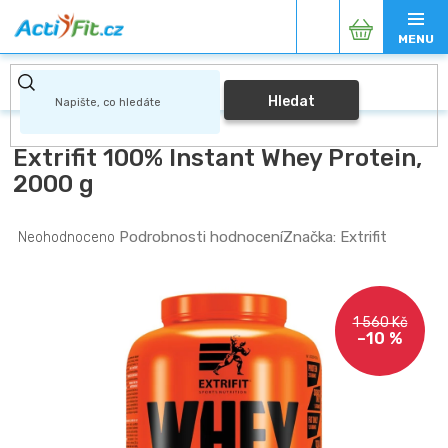
Přejít
Nákupní
na
obsah
košík
Hledat
Extrifit 100% Instant Whey Protein,
2000 g
Průměrné
Podrobnosti hodnocení
Značka:
Extrifit
Neohodnoceno
hodnocení
produktu
je
0,0
1 560 Kč
z
–10 %
5
hvězdiček.