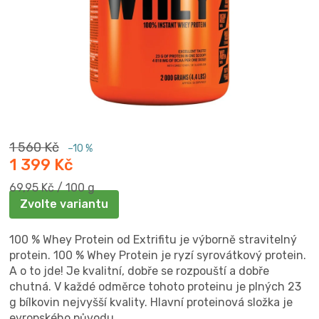
1 560 Kč
–10 %
1 399 Kč
Měrná
69,95 Kč / 100 g
cena:
Zvolte variantu
100 % Whey Protein od Extrifitu je výborně stravitelný
protein. 100 % Whey Protein je ryzí syrovátkový protein.
A o to jde! Je kvalitní, dobře se rozpouští a dobře
chutná. V každé odměrce tohoto proteinu je plných 23
g bílkovin nejvyšší kvality. Hlavní proteinová složka je
evropského původu.