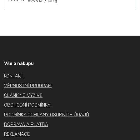
Měrná
69,95 Kč / 100 g
cena:
Z
á
p
a
Vše o nákupu
t
KONTAKT
í
VĚRNOSTNÍ PROGRAM
ČLÁNKY O VÝŽIVĚ
OBCHODNÍ PODMÍNKY
PODMÍNKY OCHRANY OSOBNÍCH ÚDAJŮ
DOPRAVA A PLATBA
REKLAMACE