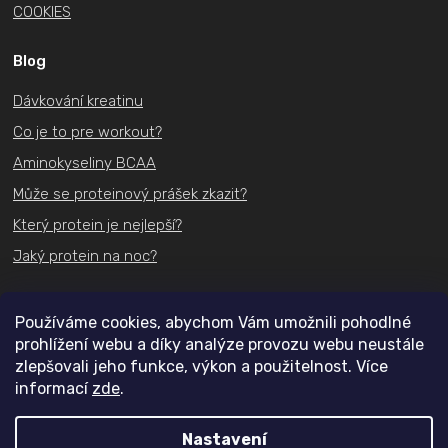
COOKIES
Blog
Dávkování kreatinu
Co je to pre workout?
Aminokyseliny BCAA
Může se proteinový prášek zkazit?
Který protein je nejlepší?
Jaký protein na noc?
Kontakt
Používáme cookies, abychom Vám umožnili pohodlné
prohlížení webu a díky analýze provozu webu neustále
+420
731 489 074
zlepšovali jeho funkce, výkon a použitelnost. Více
informací
zde
.
info@actifit.cz
Nastavení