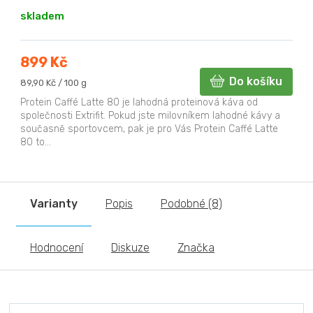
skladem
899 Kč
Do košíku
Měrná
89,90 Kč / 100 g
cena:
Protein Caffé Latte 80 je lahodná proteinová káva od
společnosti Extrifit. Pokud jste milovníkem lahodné kávy a
současně sportovcem, pak je pro Vás Protein Caffé Latte
80 to...
Varianty
Popis
Podobné (8)
Hodnocení
Diskuze
Značka