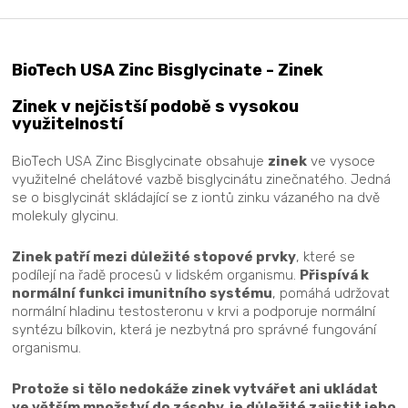
BioTech USA Zinc Bisglycinate - Zinek
Zinek v nejčistší podobě s vysokou
využitelností
BioTech USA Zinc Bisglycinate obsahuje
zinek
ve vysoce
využitelné chelátové vazbě bisglycinátu zinečnatého. Jedná
se o bisglycinát skládající se z iontů zinku vázaného na dvě
molekuly glycinu.
Zinek patří mezi důležité stopové prvky
, které se
podílejí na řadě procesů v lidském organismu.
Přispívá k
normální funkci imunitního systému
, pomáhá udržovat
normální hladinu testosteronu v krvi a podporuje normální
syntézu bílkovin, která je nezbytná pro správné fungování
organismu.
Protože si tělo nedokáže zinek vytvářet ani ukládat
ve větším množství do zásoby, je důležité zajistit jeho