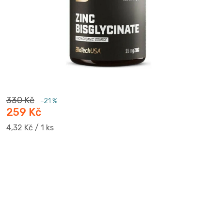
330 Kč
–21 %
259 Kč
Měrná
4,32 Kč / 1 ks
cena: