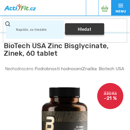
Přejít
Nákupní
na
obsah
košík
Hledat
BioTech USA Zinc Bisglycinate,
Zinek, 60 tablet
Průměrné
Podrobnosti hodnocení
Značka:
Biotech USA
Neohodnoceno
hodnocení
produktu
je
0,0
330 Kč
z
–21 %
5
hvězdiček.