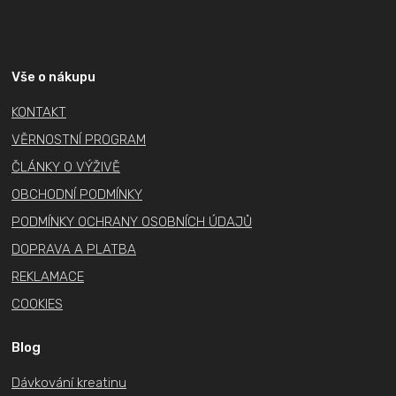
Z
á
p
a
Vše o nákupu
t
KONTAKT
í
VĚRNOSTNÍ PROGRAM
ČLÁNKY O VÝŽIVĚ
OBCHODNÍ PODMÍNKY
PODMÍNKY OCHRANY OSOBNÍCH ÚDAJŮ
DOPRAVA A PLATBA
REKLAMACE
COOKIES
Blog
Dávkování kreatinu