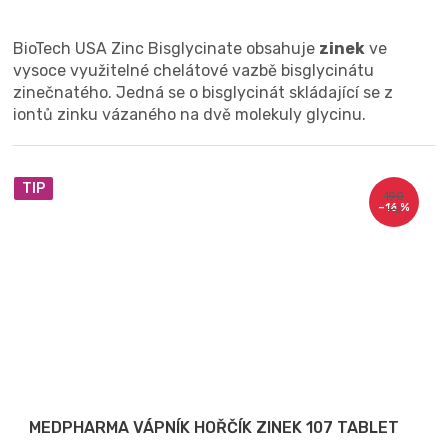
BioTech USA Zinc Bisglycinate obsahuje
zinek
ve
vysoce využitelné chelátové vazbě bisglycinátu
zinečnatého. Jedná se o bisglycinát skládající se z
iontů zinku vázaného na dvě molekuly glycinu.
TIP
190
–16 %
Kč
MEDPHARMA VÁPNÍK HOŘČÍK ZINEK 107 TABLET