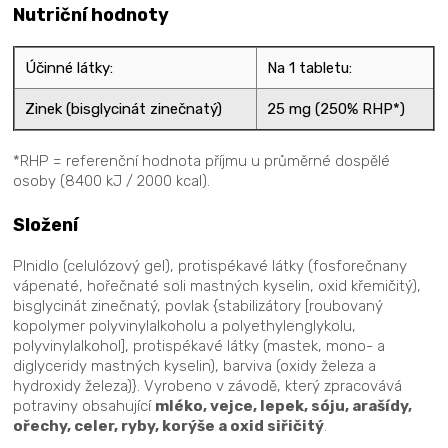
Nutriční hodnoty
Účinné látky:
Na 1 tabletu:
Zinek (bisglycinát zinečnatý)
25 mg (250% RHP*)
*RHP = referenční hodnota příjmu u průměrné dospělé
osoby (8400 kJ / 2000 kcal).
Složení
Plnidlo (celulózový gel), protispékavé látky (fosforečnany
vápenaté, hořečnaté soli mastných kyselin, oxid křemičitý),
bisglycinát zinečnatý, povlak {stabilizátory [roubovaný
kopolymer polyvinylalkoholu a polyethylenglykolu,
polyvinylalkohol], protispékavé látky (mastek, mono- a
diglyceridy mastných kyselin), barviva (oxidy železa a
hydroxidy železa)}. Vyrobeno v závodě, který zpracovává
potraviny obsahující
mléko, vejce, lepek, sóju, arašídy,
ořechy, celer, ryby, korýše a oxid siřičitý
.