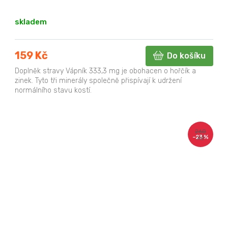
skladem
159 Kč
Do košíku
Doplněk stravy Vápník 333,3 mg je obohacen o hořčík a
zinek. Tyto tři minerály společně přispívají k udržení
normálního stavu kostí.
260
–23 %
Kč