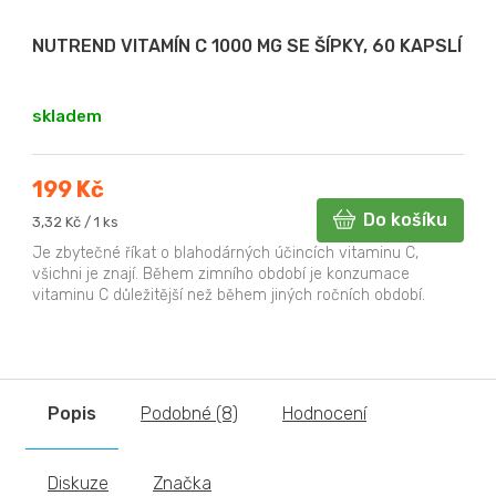
NUTREND VITAMÍN C 1000 MG SE ŠÍPKY, 60 KAPSLÍ
skladem
199 Kč
Do košíku
Měrná
3,32 Kč / 1 ks
cena:
Je zbytečné říkat o blahodárných účincích vitaminu C,
všichni je znají. Během zimního období je konzumace
vitaminu C důležitější než během jiných ročních období.
Popis
Podobné (8)
Hodnocení
Diskuze
Značka