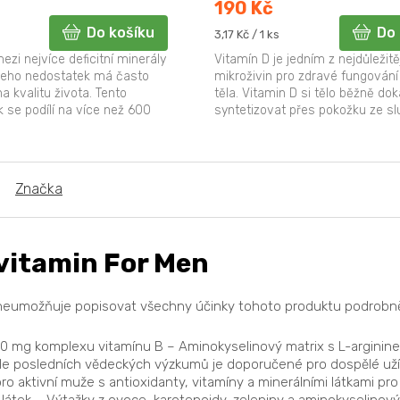
190 Kč
Do košíku
Do 
Měrná
3,17 Kč / 1 ks
cena:
mezi nejvíce deficitní minerály
Vitamín D je jedním z nejdůležitě
 jeho nedostatek má často
mikroživin pro zdravé fungován
na kvalitu života. Tento
těla. Vitamin D si tělo běžně do
k se podílí na více než 600
syntetizovat přes pokožku ze s
h...
záření, ale v zimních...
Značka
ivitamin For Men
 neumožňuje popisovat všechny účinky tohoto produktu podrobn
0 mg komplexu vitamínu B – Aminokyselinový matrix s L-arginine
dle posledních vědeckých výzkumů je doporučené pro dospělé už
 aktivní muže s antioxidanty, vitamíny a minerálními látkami pr
átek – Výtažky z ovoce, karotenoidy, zeleniny a aminokyselinový 