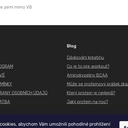
e zemí mimo VB.
Blog
Dávkování kreatinu
ROGRAM
Co je to pre workout?
IVĚ
Aminokyseliny BCAA
MÍNKY
Může se proteinový prášek zkaz
RANY OSOBNÍCH ÚDAJŮ
Který protein je nejlepší?
ATBA
Jaký protein na noc?
cookies, abychom Vám umožnili pohodlné prohlížení
S