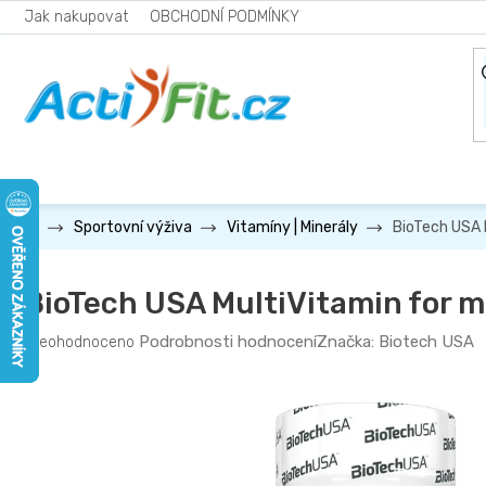
Přejít
Jak nakupovat
OBCHODNÍ PODMÍNKY
na
obsah
BioTech USA 
Sportovní výživa
Vitamíny | Minerály
BioTech USA MultiVitamin for m
Průměrné
Podrobnosti hodnocení
Značka:
Biotech USA
Neohodnoceno
hodnocení
produktu
je
0,0
z
5