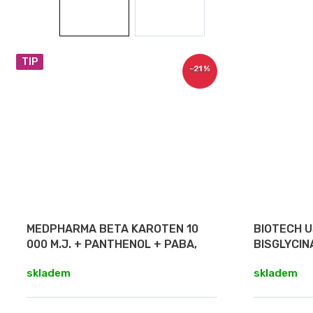
TIP
–21 %
190 Kč
MEDPHARMA BETA KAROTEN 10
BIOTECH 
000 M.J. + PANTHENOL + PABA,
BISGLYCIN
107 TOBOLEK
skladem
skladem