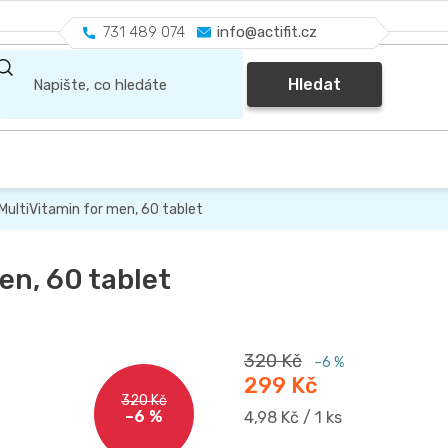
731 489 074
info@actifit.cz
Hledat
MultiVitamin for men, 60 tablet
en, 60 tablet
320 Kč
–6 %
299 Kč
320 Kč
–6 %
Měrná
4,98 Kč / 1 ks
cena: