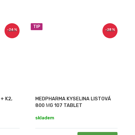
TIP
–24 %
–28 %
250 Kč
110 Kč
+ K2,
MEDPHARMA KYSELINA LISTOVÁ
800 ΜG 107 TABLET
skladem