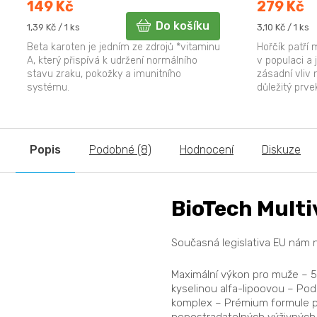
149 Kč
279 Kč
Do košíku
Měrná
Měrná
1,39 Kč / 1 ks
3,10 Kč / 1 ks
cena:
cena:
Beta karoten je jedním ze zdrojů *vitaminu
Hořčík patří 
A, který přispívá k udržení normálního
v populaci a
stavu zraku, pokožky a imunitního
zásadní vliv 
systému.
důležitý prve
biochemickýc
Popis
Podobné (8)
Hodnocení
Diskuze
BioTech Mult
Současná legislativa EU nám
Maximální výkon pro muže – 5
kyselinou alfa-lipoovou – Po
komplex – Prémium formule pro
nepostradatelných výživných l