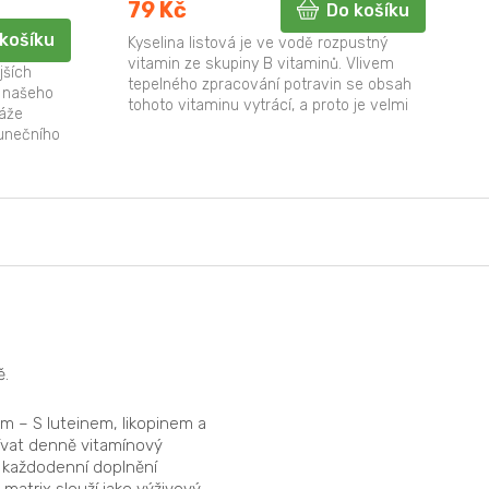
79 Kč
Do košíku
košíku
Kyselina listová je ve vodě rozpustný
vitamin ze skupiny B vitaminů. Vlivem
jších
tepelného zpracování potravin se obsah
í našeho
tohoto vitaminu vytrácí, a proto je velmi
káže
vhodné jej doplňovat...
lunečního
ě.
m – S luteinem, likopinem a
ívat denně vitamínový
o každodenní doplnění
matrix slouží jako výživový