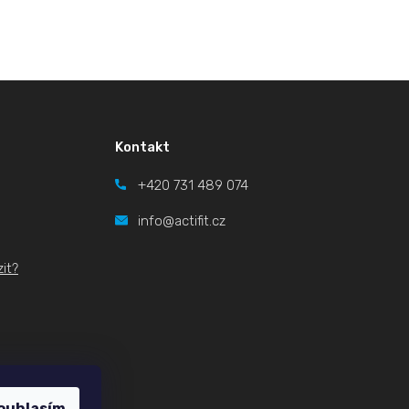
Kontakt
+420
731 489 074
info@actifit.cz
it?
ouhlasím