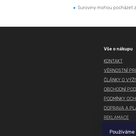
Suroviny mohou pocházet z
Z
á
p
Vše o nákupu
a
KONTAKT
t
í
VĚRNOSTNÍ P
ČLÁNKY O VÝŽ
OBCHODNÍ POD
PODMÍNKY OCH
DOPRAVA A PL
REKLAMACE
COOKIES
Používáme 