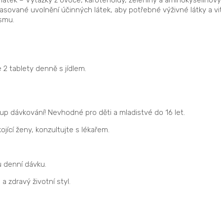
časované uvolnění účinných látek, aby potřebné výživné látky a vi
ismu.
 2 tablety denně s jídlem.
p dávkování! Nevhodné pro děti a mladistvé do 16 let.
jící ženy, konzultujte s lékařem.
 denní dávku.
 zdravý životní styl.