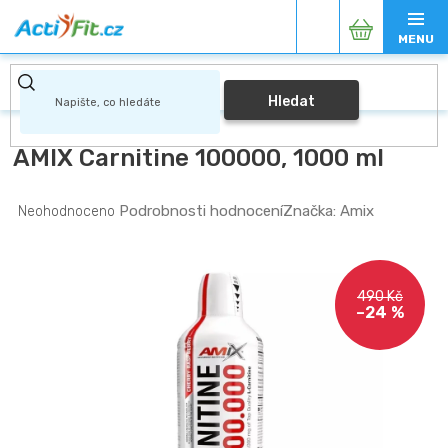
Přejít
Nákupní
na
obsah
košík
Hledat
AMIX Carnitine 100000, 1000 ml
Průměrné
Podrobnosti hodnocení
Značka:
Amix
Neohodnoceno
hodnocení
produktu
je
0,0
490 Kč
z
–24 %
5
hvězdiček.