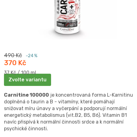
490 Kč
–24 %
370 Kč
Měrná
37 Kč / 100 ml
cena:
Zvolte variantu
Carnitine 100000
je koncentrovaná forma L-Karnitinu
doplněná o taurin a B - vitamíny, které pomáhají
snižovat míru únavy a vyčerpání a podporují normální
energetický metabolismus (vit.B2, B5, B6). Vitamin B1
navíc přispívá k normální činnosti srdce a k normální
psychické činnosti.