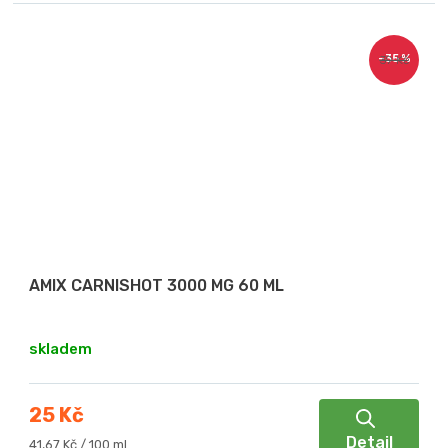
–35 %
39 Kč
AMIX CARNISHOT 3000 MG 60 ML
skladem
25 Kč
Detail
Měrná
41,67 Kč / 100 ml