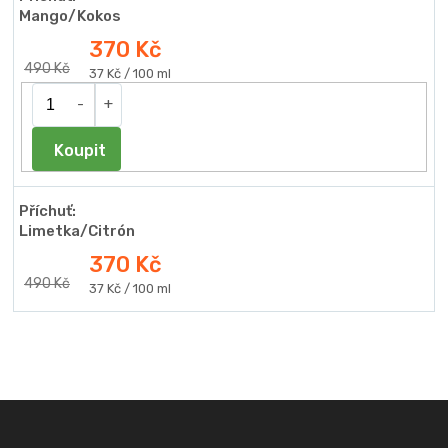
Mango/Kokos
370 Kč
490 Kč
Měrná
37 Kč / 100 ml
cena:
Do košíku
Příchuť:
Limetka/Citrón
370 Kč
490 Kč
Měrná
37 Kč / 100 ml
cena:
Z
á