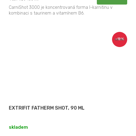
cena:
CarniShot 3000 je koncentrovaná forma l-karnitinu v
kombinaci s taurinem a vitamínem B6.
–12 %
50 Kč
EXTRIFIT FATHERM SHOT, 90 ML
skladem