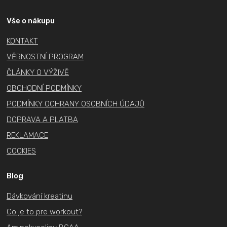
p
a
Vše o nákupu
t
KONTAKT
í
VĚRNOSTNÍ PROGRAM
ČLÁNKY O VÝŽIVĚ
OBCHODNÍ PODMÍNKY
PODMÍNKY OCHRANY OSOBNÍCH ÚDAJŮ
DOPRAVA A PLATBA
REKLAMACE
COOKIES
Blog
Dávkování kreatinu
Co je to pre workout?