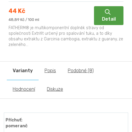
44 Kč
Detail
Měrná
48,89 Kč / 100 ml
cena:
FATHERM® je multikomponentní doplněk stravy od
společnosti Extrifit určený pro spalování tuku, a to díky
obsahu extraktu z Garcinia cambogia, extraktu z guarany, ze
zeleného...
Varianty
Popis
Podobné (8)
Hodnocení
Diskuze
Příchuť:
pomeranč