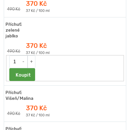
370 Kč
490 Kč
Měrná
37 Kč / 100 ml
cena:
Příchuť:
zelené
jablko
370 Kč
490 Kč
Měrná
37 Kč / 100 ml
cena:
Do košíku
Příchuť:
Višeň/Malina
370 Kč
490 Kč
Měrná
37 Kč / 100 ml
cena:
Příchuť: