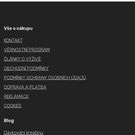
Z
á
p
a
Vše o nákupu
t
KONTAKT
í
VĚRNOSTNÍ PROGRAM
ČLÁNKY O VÝŽIVĚ
OBCHODNÍ PODMÍNKY
PODMÍNKY OCHRANY OSOBNÍCH ÚDAJŮ
DOPRAVA A PLATBA
REKLAMACE
COOKIES
Blog
Dávkování kreatinu