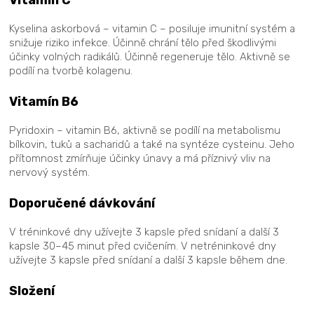
Kyselina askorbová – vitamin C – posiluje imunitní systém a
snižuje riziko infekce. Účinně chrání tělo před škodlivými
účinky volných radikálů. Účinně regeneruje tělo. Aktivně se
podílí na tvorbě kolagenu.
Vitamín B6
Pyridoxin – vitamin B6, aktivně se podílí na metabolismu
bílkovin, tuků a sacharidů a také na syntéze cysteinu. Jeho
přítomnost zmírňuje účinky únavy a má příznivý vliv na
nervový systém.
Doporučené dávkování
V tréninkové dny užívejte 3 kapsle před snídaní a další 3
kapsle 30–45 minut před cvičením. V netréninkové dny
užívejte 3 kapsle před snídaní a další 3 kapsle během dne.
Složení