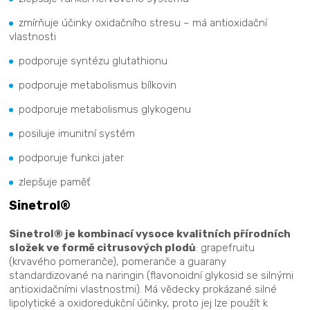
zmírňuje účinky oxidačního stresu – má antioxidační
vlastnosti
podporuje syntézu glutathionu
podporuje metabolismus bílkovin
podporuje metabolismus glykogenu
posiluje imunitní systém
podporuje funkci jater
zlepšuje paměť
Sinetrol®
Sinetrol® je kombinací vysoce kvalitních přírodních
složek ve formě citrusových plodů
: grapefruitu
(krvavého pomeranče), pomeranče a guarany
standardizované na naringin (flavonoidní glykosid se silnými
antioxidačními vlastnostmi). Má vědecky prokázané silné
lipolytické a oxidoredukční účinky, proto jej lze použít k