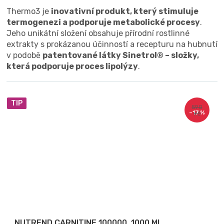
Thermo3 je
inovativní produkt, který stimuluje
termogenezi a podporuje metabolické procesy
.
Jeho unikátní složení obsahuje přírodní rostlinné
extrakty s prokázanou účinností a recepturu na hubnutí
v podobě
patentované látky Sinetrol® – složky,
která podporuje proces lipolýzy
.
TIP
590
–17 %
Kč
NUTREND CARNITINE 100000, 1000 ML