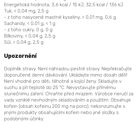
Energetická hodnota, 3,6 kcal / 15 kJ, 32,5 kcal / 136 kJ
Tuk, < 0,04 mg, 2,5 g
- z toho nasycené mastné kyseliny, < 0,01 mg, 0,6 g
Sacharidy, < 0,01 g, < 1 g
- z toho cukry, 0 g, 0 g
Bílkoviny, < 0,04 g, 2,5 g
Sůl, < 0,04 g, 2,5 g
Upozornění
Doplněk stravy. Není náhradou pestré stravy. Nepřekračujte
doporučené denní dávkování. Ukládejte mimo dosah dětí!
Není vhodné pro děti, těhotné a kojící ženy. Skladujte v
suchu a při teplotě do 25 °C. Nevystavujte přímému
slunečnímu záření. Chraňte před mrazem. Výrobce neručí za
vady vzniklé nevhodným skladováním a použitím. Obsahuje
kofein (obsah kofeinu 200 mg na porci); nekonzumujte s
jinými produkty obsahujícími kofein nebo jiné složky s
podobnými účinky.