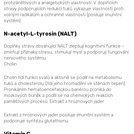
protizánětlivých a analgetických vlastností. V doplňcích
stravy podporujících redukci tuků vykazuje vlastnosti proti
volným radikálům a ochranné vlastnosti (posiluje imunitní
systém).
N-acetyl-L-tyrosin (NALT)
Doplňky stravy obsahující NALT zlepšují kognitivní funkce –
zmírňují příznaky stresu, stimulují mysl a podporují fungování
nervového systému.
Cholin
Cholin řídí funkci svalů a aktivně se podílí na metabolismu
tuků a cholesterolu (řídí jeho hromadění ve stěnách tepen).
Pronikáním hematoencefalickou bariérou proniká do
mozkových buněk a podílí se na chemických reakcích
paměťových procesů. Extrakt z hroznových jader
Extrakt z hroznových jader posiluje imunitní systém a
podporuje syntézu glutathionu.
Vitamín C