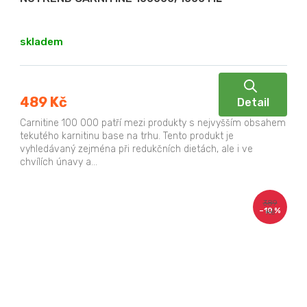
skladem
489 Kč
Detail
Carnitine 100 000 patří mezi produkty s nejvyšším obsahem
tekutého karnitinu base na trhu. Tento produkt je
vyhledávaný zejména při redukčních dietách, ale i ve
chvílích únavy a...
389
–10 %
Kč