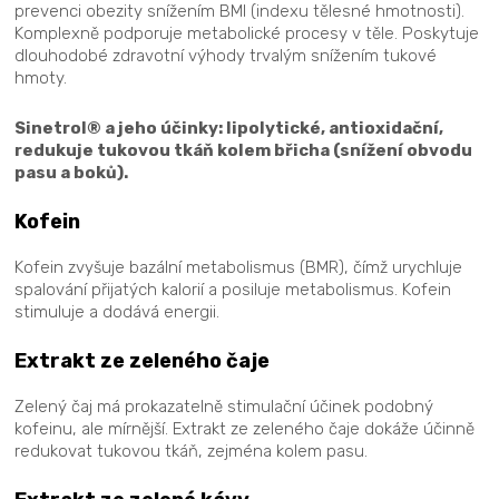
prevenci obezity snížením BMI (indexu tělesné hmotnosti).
Komplexně podporuje metabolické procesy v těle. Poskytuje
dlouhodobé zdravotní výhody trvalým snížením tukové
hmoty.
Sinetrol® a jeho účinky: lipolytické, antioxidační,
redukuje tukovou tkáň kolem břicha (snížení obvodu
pasu a boků).
Kofein
Kofein zvyšuje bazální metabolismus (BMR), čímž urychluje
spalování přijatých kalorií a posiluje metabolismus. Kofein
stimuluje a dodává energii.
Extrakt ze zeleného čaje
Zelený čaj má prokazatelně stimulační účinek podobný
kofeinu, ale mírnější. Extrakt ze zeleného čaje dokáže účinně
redukovat tukovou tkáň, zejména kolem pasu.