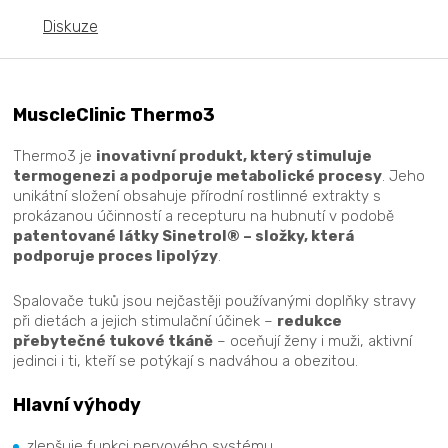
Diskuze
MuscleClinic Thermo3
Thermo3 je
inovativní produkt, který stimuluje
termogenezi a podporuje metabolické procesy
. Jeho
unikátní složení obsahuje přírodní rostlinné extrakty s
prokázanou účinností a recepturu na hubnutí v podobě
patentované látky Sinetrol® – složky, která
podporuje proces lipolýzy
.
Spalovače tuků jsou nejčastěji používanými doplňky stravy
při dietách a jejich stimulační účinek –
redukce
přebytečné tukové tkáně
– oceňují ženy i muži, aktivní
jedinci i ti, kteří se potýkají s nadváhou a obezitou.
Hlavní výhody
zlepšuje funkci nervového systému