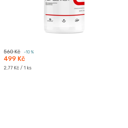
560 Kč
–10 %
499 Kč
Měrná
2,77 Kč / 1 ks
cena: