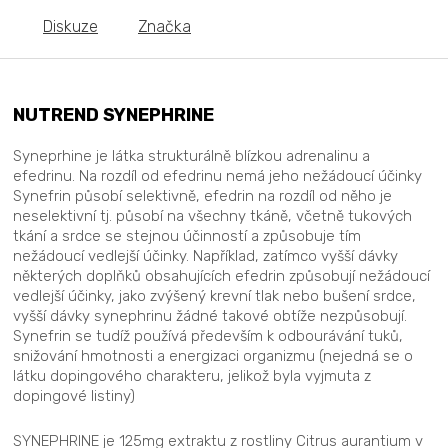
Diskuze
Značka
NUTREND SYNEPHRINE
Syneprhine je látka strukturálně blízkou adrenalinu a
efedrinu. Na rozdíl od efedrinu nemá jeho nežádoucí účinky
Synefrin působí selektivně, efedrin na rozdíl od něho je
neselektivní tj. působí na všechny tkáně, včetně tukových
tkání a srdce se stejnou účinností a způsobuje tím
nežádoucí vedlejší účinky. Například, zatímco vyšší dávky
některých doplňků obsahujících efedrin způsobují nežádoucí
vedlejší účinky, jako zvýšený krevní tlak nebo bušení srdce,
vyšší dávky synephrinu žádné takové obtíže nezpůsobují.
Synefrin se tudíž používá především k odbourávání tuků,
snižování hmotnosti a energizaci organizmu (nejedná se o
látku dopingového charakteru, jelikož byla vyjmuta z
dopingové listiny)
SYNEPHRINE je 125mg extraktu z rostliny Citrus aurantium v