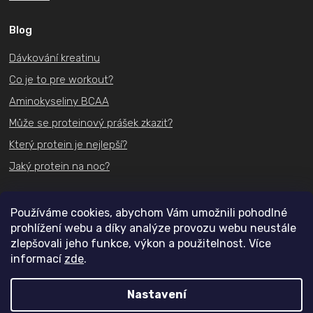
Blog
Dávkování kreatinu
Co je to pre workout?
Aminokyseliny BCAA
Může se proteinový prášek zkazit?
Který protein je nejlepší?
Jaký protein na noc?
Kontakt
Používáme cookies, abychom Vám umožnili pohodlné
prohlížení webu a díky analýze provozu webu neustále
+420
731 489 074
zlepšovali jeho funkce, výkon a použitelnost. Více
informací
zde
.
info@actifit.cz
Nastavení