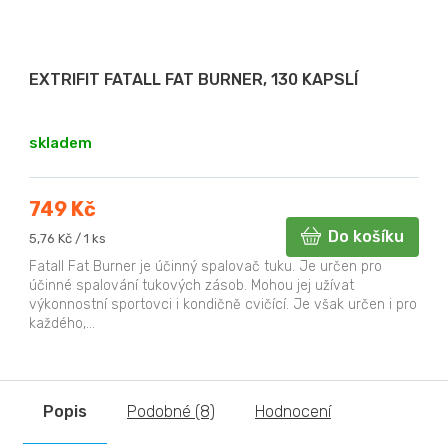
EXTRIFIT FATALL FAT BURNER, 130 KAPSLÍ
skladem
749 Kč
Do košíku
Měrná
5,76 Kč / 1 ks
cena:
Fatall Fat Burner je účinný spalovač tuku. Je určen pro
účinné spalování tukových zásob. Mohou jej užívat
výkonnostní sportovci i kondičně cvičící. Je však určen i pro
každého,...
Popis
Podobné (8)
Hodnocení