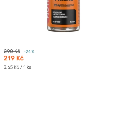
290 Kč
–24 %
219 Kč
Měrná
3,65 Kč / 1 ks
cena: