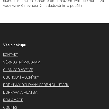
slunečnímu záření. Chraňte před mrazem. Výrobce neručí za
vady vzniklé nevhodným skladováním a použitím.
Z
á
p
a
Vše o nákupu
t
KONTAKT
í
VĚRNOSTNÍ PROGRAM
ČLÁNKY O VÝŽIVĚ
OBCHODNÍ PODMÍNKY
PODMÍNKY OCHRANY OSOBNÍCH ÚDAJŮ
DOPRAVA A PLATBA
REKLAMACE
COOKIES