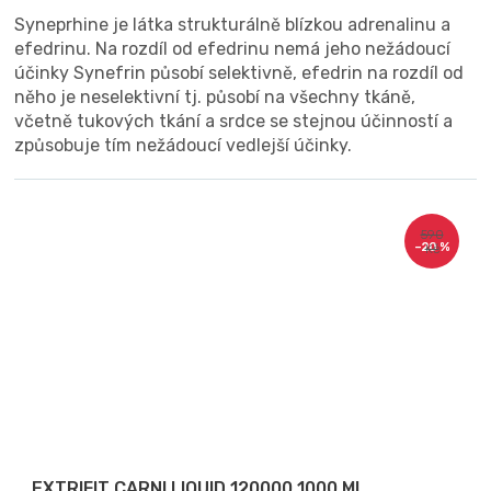
Syneprhine je látka strukturálně blízkou adrenalinu a
efedrinu. Na rozdíl od efedrinu nemá jeho nežádoucí
účinky Synefrin působí selektivně, efedrin na rozdíl od
něho je neselektivní tj. působí na všechny tkáně,
včetně tukových tkání a srdce se stejnou účinností a
způsobuje tím nežádoucí vedlejší účinky.
590
–20 %
Kč
EXTRIFIT CARNI LIQUID 120000 1000 ML