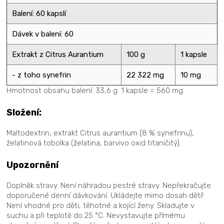
Balení: 60 kapslí
Dávek v balení: 60
Extrakt z Citrus Aurantium
100 g
1 kapsle
- z toho synefrin
22 322 mg
10 mg
Hmotnost obsahu balení: 33,6 g. 1 kapsle = 560 mg.
Složení:
Maltodextrin, extrakt Citrus aurantium (8 % synefrinu),
želatinová tobolka (želatina, barvivo oxid titaničitý).
Upozornění
Doplněk stravy. Není náhradou pestré stravy. Nepřekračujte
doporučené denní dávkování. Ukládejte mimo dosah dětí!
Není vhodné pro děti, těhotné a kojící ženy. Skladujte v
suchu a při teplotě do 25 °C. Nevystavujte přímému