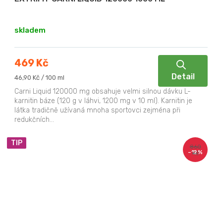
skladem
469 Kč
Detail
Měrná
46,90 Kč / 100 ml
cena:
Carni Liquid 120000 mg obsahuje velmi silnou dávku L-
karnitin báze (120 g v láhvi, 1200 mg v 10 ml). Karnitin je
látka tradičně užívaná mnoha sportovci zejména při
redukčních...
TIP
860
–12 %
Kč