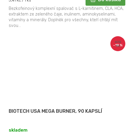
3,41 Kč / 1 ks
cena:
Bezkofeinový komplexní spalovač s L-karnitinem, CLA, HCA,
extraktem ze zeleného čaje, inulinem, aminokyselinami,
vitamíny a minerály. Doplněk pro všechny, kteří chtějí mít
svou...
470
–19 %
Kč
BIOTECH USA MEGA BURNER, 90 KAPSLÍ
skladem