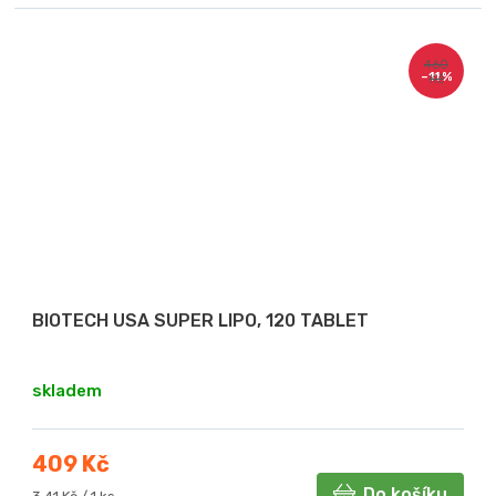
460
–11 %
Kč
BIOTECH USA SUPER LIPO, 120 TABLET
skladem
409 Kč
Do košíku
Měrná