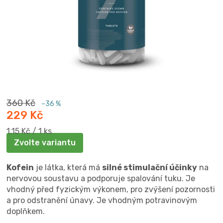
360 Kč
–36 %
229 Kč
Měrná
1,15 Kč / 1 ks
cena:
Zvolte variantu
Kofein
je látka, která má
silné stimulační účinky
na
nervovou soustavu a podporuje spalování tuku. Je
vhodný před fyzickým výkonem, pro zvýšení pozornosti
a pro odstranění únavy. Je vhodným potravinovým
doplňkem.