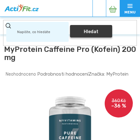
Přejít
Nákupní
na
obsah
košík
Hledat
MyProtein Caffeine Pro (Kofein) 200
mg
Průměrné
Podrobnosti hodnocení
Značka:
MyProtein
Neohodnoceno
hodnocení
produktu
je
0,0
360 Kč
z
–36 %
5
hvězdiček.