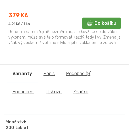
379 Kč
Do košíku
Měrná
4,21 Kč / 1 ks
cena:
Genetiku samozřejmě nezměníme, ale když se sejde vůle s
výkonem, může své tělo formovat každý, tedy i vy! Změna je
však výsledkem životního stylu a jeho základem je zdravá...
Varianty
Popis
Podobné (8)
Hodnocení
Diskuze
Značka
Množství:
200 tablet