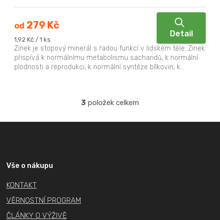
279 Kč
od
Detail
Měrná
1,92 Kč / 1 ks
cena:
Zinek je stopový minerál s řadou funkcí v lidském těle. Zinek
přispívá k normálnímu metabolismu sacharidů, k normální
plodnosti a reprodukci, k normální syntéze bílkovin, k...
3
položek celkem
O
v
Z
l
á
á
p
d
a
a
Vše o nákupu
c
t
KONTAKT
í
í
p
VĚRNOSTNÍ PROGRAM
r
ČLÁNKY O VÝŽIVĚ