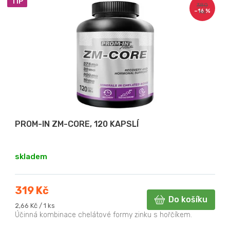
TIP
ý
d
380
–16 %
Kč
p
u
i
k
s
t
p
ů
r
o
d
u
PROM-IN ZM-CORE, 120 KAPSLÍ
k
t
skladem
ů
319 Kč
Do košíku
Měrná
2,66 Kč / 1 ks
cena:
Účinná kombinace chelátové formy zinku s hořčíkem.