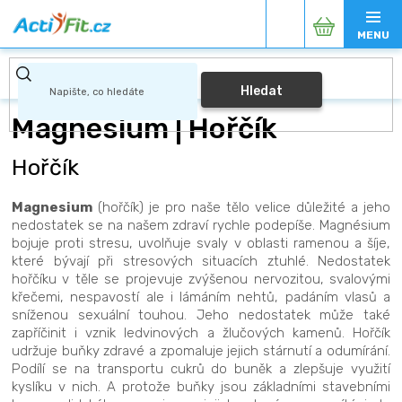
Přejít
Nákupní
na
obsah
košík
Hledat
Magnesium | Hořčík
Hořčík
Magnesium
(hořčík) je pro naše tělo velice důležité a jeho
nedostatek se na našem zdraví rychle podepíše. Magnésium
bojuje proti stresu, uvolňuje svaly v oblasti ramenou a šíje,
které bývají při stresových situacích ztuhlé. Nedostatek
hořčíku v těle se projevuje zvýšenou nervozitou, svalovými
křečemi, nespavostí ale i lámáním nehtů, padáním vlasů a
sníženou sexuální touhou. Jeho nedostatek může také
zapříčinit i vznik ledvinových a žlučových kamenů. Hořčík
udržuje buňky zdravé a zpomaluje jejich stárnutí a odumírání.
Podílí se na transportu cukrů do buněk a zlepšuje využití
kyslíku v nich. A protože buňky jsou základními stavebními