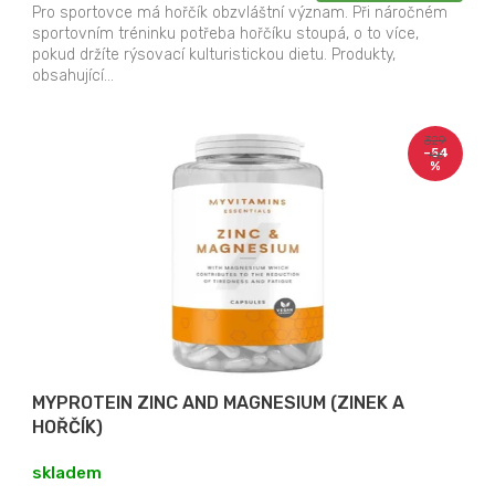
cena:
Pro sportovce má hořčík obzvláštní význam. Při náročném
sportovním tréninku potřeba hořčíku stoupá, o to více,
pokud držíte rýsovací kulturistickou dietu. Produkty,
obsahující...
329
–54
Kč
%
MYPROTEIN ZINC AND MAGNESIUM (ZINEK A
HOŘČÍK)
skladem