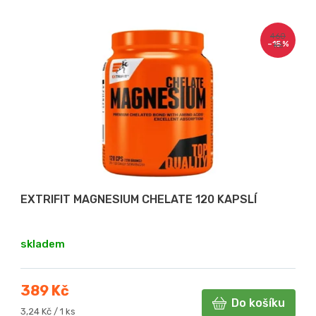
460
–15 %
Kč
EXTRIFIT MAGNESIUM CHELATE 120 KAPSLÍ
skladem
389 Kč
Do košíku
Měrná
3,24 Kč / 1 ks