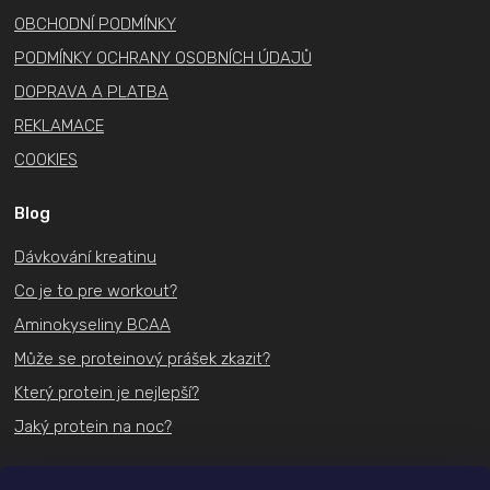
v
OBCHODNÍ PODMÍNKY
k
PODMÍNKY OCHRANY OSOBNÍCH ÚDAJŮ
y
v
DOPRAVA A PLATBA
ý
REKLAMACE
p
COOKIES
i
s
Blog
u
Dávkování kreatinu
Co je to pre workout?
Aminokyseliny BCAA
Může se proteinový prášek zkazit?
Který protein je nejlepší?
Jaký protein na noc?