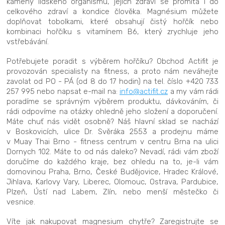
kameny lidského organismu, jejich zdraví se promítá i do
celkového zdraví a kondice člověka. Magnésium můžete
doplňovat tobolkami, které obsahují čistý hořčík nebo
kombinaci hořčíku s vitamínem B6, který zrychluje jeho
vstřebávání.
Potřebujete poradit s výběrem hořčíku? Obchod Actifit je
provozován specialisty na fitness, a proto nám neváhejte
zavolat od PO - PÁ (od 8 do 17 hodin) na tel. číslo +420 733
257 995 nebo napsat e-mail na:
info@actifit.cz
a my vám rádi
poradíme se správným výběrem produktu, dávkováním, či
rádi odpovíme na otázky ohledně jeho složení a doporučení.
Máte chuť nás vidět osobně? Náš hlavní sklad se nachází
v Boskovicích, ulice Dr. Svěráka 2553 a prodejnu máme
v Muay Thai Brno - fitness centrum v centru Brna na ulici
Dornych 102. Máte to od nás daleko? Nevadí, rádi vám zboží
doručíme do každého kraje, bez ohledu na to, je-li vám
domovinou Praha, Brno, České Budějovice, Hradec Králové,
Jihlava, Karlovy Vary, Liberec, Olomouc, Ostrava, Pardubice,
Plzeň, Ústí nad Labem, Zlín, nebo menší městečko či
vesnice.
Víte jak nakupovat magnesium chytře? Zaregistrujte se