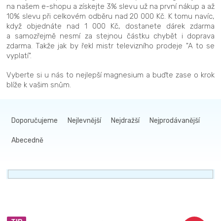
na našem e-shopu a získejte 3% slevu už na první nákup a až
10% slevu při celkovém odběru nad 20 000 Kč. K tomu navíc,
když objednáte nad 1 000 Kč, dostanete dárek zdarma
a samozřejmě nesmí za stejnou částku chybět i doprava
zdarma. Takže jak by řekl mistr televizního prodeje "A to se
vyplatí".
Vyberte si u nás to nejlepší magnesium a buďte zase o krok
blíže k vašim snům.
Ř
a
Doporučujeme
Nejlevnější
Nejdražší
Nejprodávanější
z
Abecedně
e
n
í
p
r
V
o