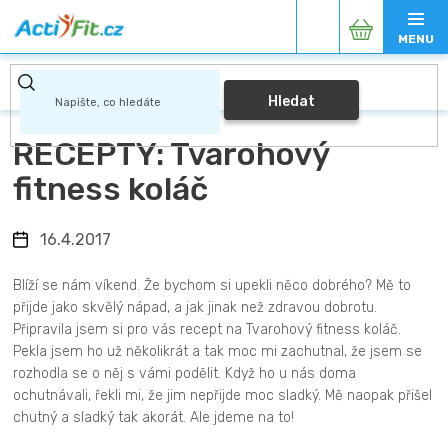
Přejít
Nákupní
na
obsah
košík
Hledat
RECEPTY: Tvarohový
fitness koláč
16.4.2017
Blíží se nám víkend. Že bychom si upekli něco dobrého? Mě to
přijde jako skvělý nápad, a jak jinak než zdravou dobrotu.
Připravila jsem si pro vás recept na Tvarohový fitness koláč.
Pekla jsem ho už několikrát a tak moc mi zachutnal, že jsem se
rozhodla se o něj s vámi podělit. Když ho u nás doma
ochutnávali, řekli mi, že jim nepřijde moc sladký. Mě naopak přišel
chutný a sladký tak akorát. Ale jdeme na to!