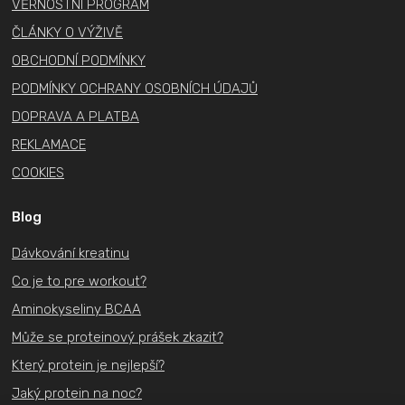
VĚRNOSTNÍ PROGRAM
ČLÁNKY O VÝŽIVĚ
OBCHODNÍ PODMÍNKY
PODMÍNKY OCHRANY OSOBNÍCH ÚDAJŮ
DOPRAVA A PLATBA
REKLAMACE
COOKIES
Blog
Dávkování kreatinu
Co je to pre workout?
Aminokyseliny BCAA
Může se proteinový prášek zkazit?
Který protein je nejlepší?
Jaký protein na noc?