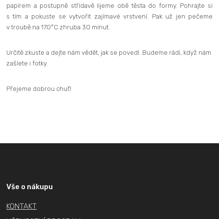
papírem a postupně střídavě lijeme obě těsta do formy. Pohrajte si
s tím a pokuste se vytvořit zajímavé vrstvení. Pak už jen pečeme
v troubě na 170°C zhruba 30 minut.
Určitě zkuste a dejte nám vědět, jak se povedl. Budeme rádi, když nám
zašlete i fotky.
Přejeme dobrou chuť!
Z
á
p
a
Vše o nákupu
t
KONTAKT
í