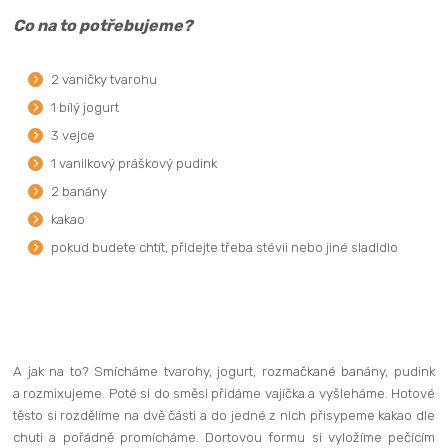
Co na to potřebujeme?
2 vaničky tvarohu
1 bílý jogurt
3 vejce
1 vanilkový práškový pudink
2 banány
kakao
pokud budete chtít, přidejte třeba stévii nebo jiné sladidlo
A jak na to? Smícháme tvarohy, jogurt, rozmačkané banány, pudink
a rozmixujeme. Poté si do směsi přidáme vajíčka a vyšleháme. Hotové
těsto si rozdělíme na dvě části a do jedné z nich přisypeme kakao dle
chuti a pořádně promícháme. Dortovou formu si vyložíme pečícím