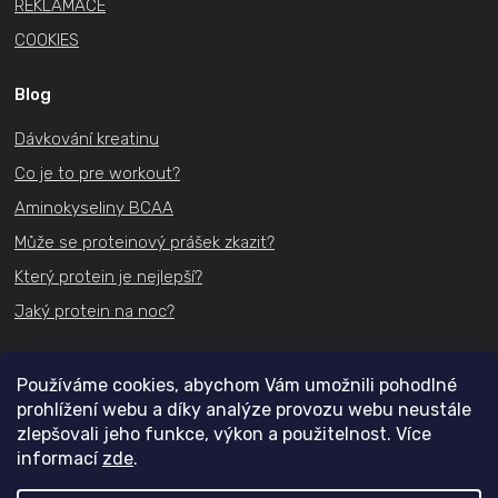
REKLAMACE
COOKIES
Blog
Dávkování kreatinu
Co je to pre workout?
Aminokyseliny BCAA
Může se proteinový prášek zkazit?
Který protein je nejlepší?
Jaký protein na noc?
Kontakt
Používáme cookies, abychom Vám umožnili pohodlné
prohlížení webu a díky analýze provozu webu neustále
+420
731 489 074
zlepšovali jeho funkce, výkon a použitelnost. Více
informací
zde
.
info@actifit.cz