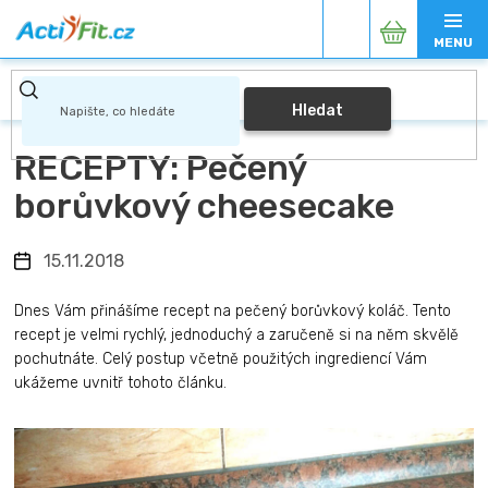
Přejít
Nákupní
na
obsah
košík
Hledat
RECEPTY: Pečený
borůvkový cheesecake
15.11.2018
Dnes Vám přinášíme recept na pečený borůvkový koláč. Tento
recept je velmi rychlý, jednoduchý a zaručeně si na něm skvělě
pochutnáte. Celý postup včetně použitých ingrediencí Vám
ukážeme uvnitř tohoto článku.