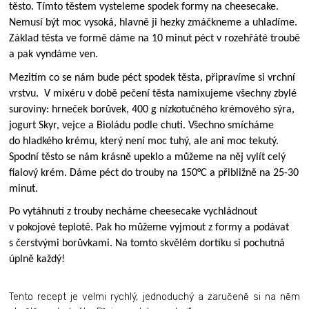
těsto. Tímto těstem vysteleme spodek formy na cheesecake.
Nemusí být moc vysoká, hlavně ji hezky zmáčkneme a uhladíme.
Základ těsta ve formě dáme na 10 minut péct v rozehřáté troubě
a pak vyndáme ven.
Mezitím co se nám bude péct spodek těsta, připravíme si vrchní
vrstvu. V mixéru v době pečení těsta namixujeme všechny zbylé
suroviny: hrneček borůvek, 400 g nízkotučného krémového sýra,
jogurt Skyr, vejce a Bioládu podle chuti. Všechno smícháme
do hladkého krému, který není moc tuhý, ale ani moc tekutý.
Spodní těsto se nám krásně upeklo a můžeme na něj vylít celý
fialový krém. Dáme péct do trouby na 150°C a přibližně na 25-30
minut.
Po vytáhnutí z trouby necháme cheesecake vychládnout
v pokojové teplotě. Pak ho můžeme vyjmout z formy a podávat
s čerstvými borůvkami. Na tomto skvělém dortíku si pochutná
úplně každý!
Tento recept je velmi rychlý, jednoduchý a zaručeně si na něm