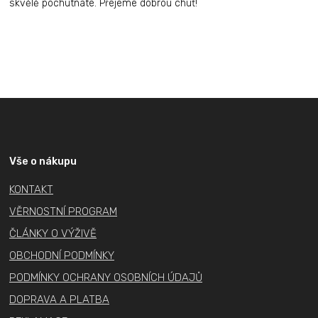
skvělě pochutnáte. Přejeme dobrou chuť!
Z
á
p
a
Vše o nákupu
t
KONTAKT
í
VĚRNOSTNÍ PROGRAM
ČLÁNKY O VÝŽIVĚ
OBCHODNÍ PODMÍNKY
PODMÍNKY OCHRANY OSOBNÍCH ÚDAJŮ
DOPRAVA A PLATBA