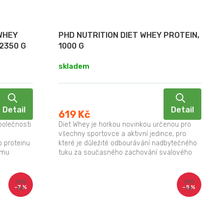
WHEY
PHD NUTRITION DIET WHEY PROTEIN,
2350 G
1000 G
skladem
Detail
Detail
619 Kč
polečnosti
Diet Whey je horkou novinkou určenou pro
všechny sportovce a aktivní jedince, pro
o proteinu
které je důležité odbourávání nadbytečného
ému
tuku za současného zachování svalového
tonu a skvělé...
790
790
–7 %
–8 %
Kč
Kč