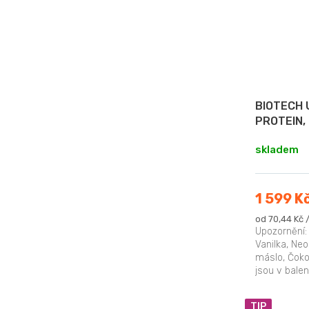
BIOTECH 
PROTEIN,
skladem
1 599 K
Měrná
od 70,44 Kč /
cena:
Upozornění:
Vanilka, Ne
máslo, Čoko
jsou v bale
vynikající...
TIP