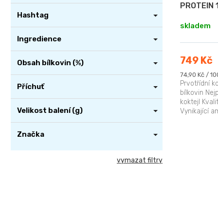
k
PROTEIN 
t
Hashtag
skladem
ů
Ingredience
749 Kč
Obsah bílkovin (%)
Měrná
74,90 Kč / 10
cena:
Prvotřídní 
Příchuť
bílkovin Nej
koktejl Kva
Velikost balení (g)
Vynikající a
pro stavbu a
Značka
vymazat filtry