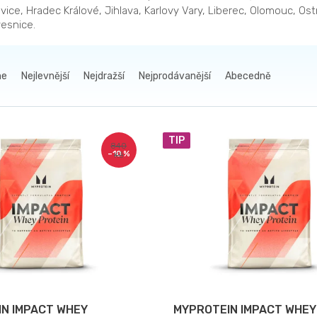
ice, Hradec Králové, Jihlava, Karlovy Vary, Liberec, Olomouc, Ost
esnice.
me
Nejlevnější
Nejdražší
Nejprodávanější
Abecedně
TIP
840
–10 %
Kč
N IMPACT WHEY
MYPROTEIN IMPACT WHEY