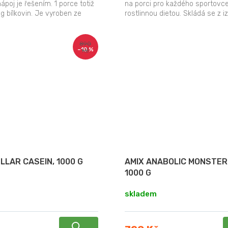
ápoj je řešením. 1 porce totiž
na porci pro každého sportovc
g bílkovin. Je vyroben ze
rostlinnou dietou. Skládá se z iz
ch bobů,...
hrachu a fava bean (broad...
890
–10 %
Kč
LLAR CASEIN, 1000 G
AMIX ANABOLIC MONSTER
1000 G
skladem