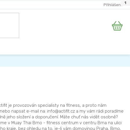
78
20
2
2
1
Přihlášení
Nákupní
košík
fit je provozován specialisty na fitness, a proto nám
 nebo napsat e-mail na: info@actifit.cz a my vám rádi poradíme
ně jeho složení a doporučení. Máte chuť nás vidět osobně?
áme v Muay Thai Brno - fitness centrum v centru Brna na ulici
ho kraje, bez ohledu na to, je-li vám domovinou Praha, Brno,