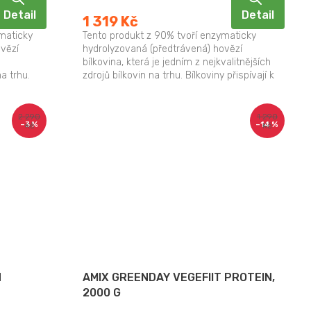
Detail
Detail
1 319 Kč
maticky
Tento produkt z 90% tvoří enzymaticky
vězí
hydrolyzovaná (předtrávená) hovězí
bílkovina, která je jedním z nejkvalitnějších
na trhu.
zdrojů bílkovin na trhu. Bílkoviny přispívají k
růstu a...
2 290
1 290
–3 %
–14 %
Kč
Kč
N
AMIX GREENDAY VEGEFIIT PROTEIN,
2000 G