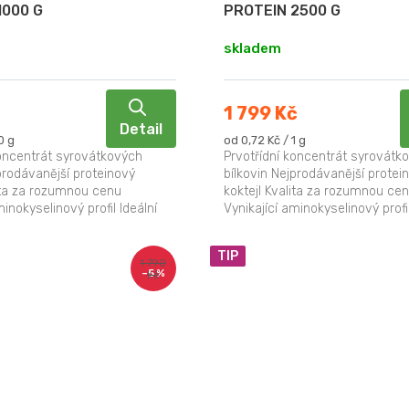
1000 G
PROTEIN 2500 G
skladem
1 799 Kč
Detail
Měrná
0 g
od 0,72 Kč / 1 g
cena:
koncentrát syrovátkových
Prvotřídní koncentrát syrovátk
prodávanější proteinový
bílkovin Nejprodávanější protei
lita za rozumnou cenu
koktejl Kvalita za rozumnou ce
minokyselinový profil Ideální
Vynikající aminokyselinový profil
 obnovu...
pro stavbu a obnovu...
TIP
1 790
–5 %
Kč