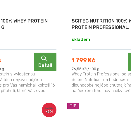
100% WHEY PROTEIN
SCITEC NUTRITION 100% 
 G
PROTEIN PROFESSIONAL, 
skladem
č
1 799 Kč
Detail
Měrná
0 g
76,55 Kč / 100 g
cena:
otein s vylepšenou
Whey Protein Professional od s
Z těch nejkvalitnějších
Scitec Nutrition má hodnocení
 pro Vás namíchali koktejl 16
dlouhodobě nejlépe chutnajícíh
příchutí, které Vás svou
na českém trhu, navíc díky sv
í nepřestanou...
složení patří také ke špičce....
TIP
1 690
–5 %
Kč