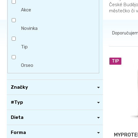
í
České Budějov
Akce
p
městečko či v
a
Ř
n
Novinka
a
Doporučuje
e
z
l
Tip
e
V
n
TIP
ý
Orseo
í
p
p
i
r
Značky
s
o
p
d
#Typ
r
u
o
k
Dieta
d
t
u
Forma
ů
MYPROTEI