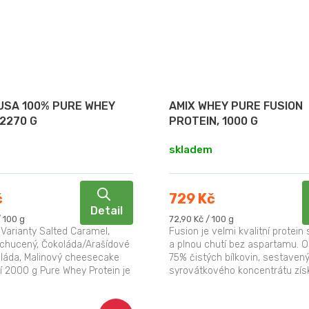
USA 100% PURE WHEY
AMIX WHEY PURE FUSION
 2270 G
PROTEIN, 1000 G
skladem
č
729 Kč
Detail
Měrná
 100 g
72,90 Kč / 100 g
cena:
 Varianty Salted Caramel,
Fusion je velmi kvalitní protein 
ochucený, Čokoláda/Arašídové
a plnou chutí bez aspartamu. 
láda, Malinový cheesecake
75% čistých bílkovin, sestaven
ní 2000 g Pure Whey Protein je
syrovátkového koncentrátu zís
studena (WPC),...