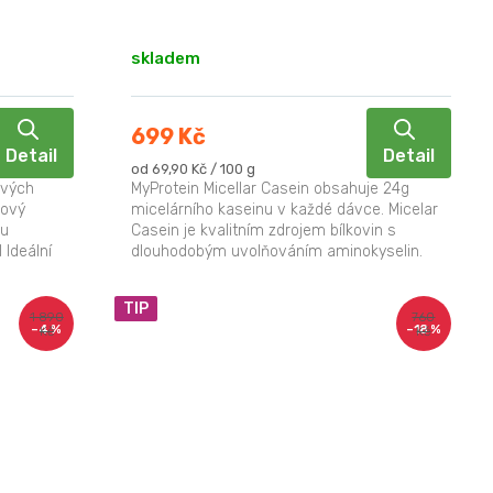
skladem
699 Kč
Detail
Detail
Měrná
od 69,90 Kč / 100 g
cena:
ových
MyProtein Micellar Casein obsahuje 24g
nový
micelárního kaseinu v každé dávce. Micelar
nu
Casein je kvalitním zdrojem bílkovin s
 Ideální
dlouhodobým uvolňováním aminokyselin.
Proto bývá...
TIP
1 890
760
–4 %
–18 %
Kč
Kč