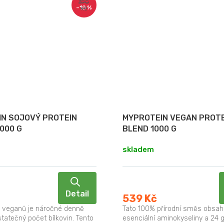
390
–10 %
Kč
N SOJOVÝ PROTEIN
MYPROTEIN VEGAN PROTE
1000 G
BLEND 1000 G
skladem
Detail
539 Kč
 veganů je náročné denně
Tato 100% přírodní směs obsah
tatečný počet bílkovin. Tento
esenciální aminokyseliny a 24 g