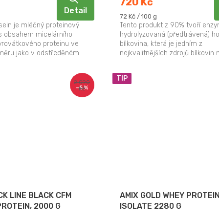
720 Kč
Detail
Měrná
72 Kč / 100 g
cena:
sein je mléčný proteinový
Tento produkt z 90% tvoří enzy
s obsahem micelárního
hydrolyzovaná (předtrávená) ho
yrovátkového proteinu ve
bílkovina, která je jedním z
měru jako v odstředěném
nejkvalitnějších zdrojů bílkovin 
. Pomalé a dlouhodobé...
Bílkoviny přispívají k růstu a...
TIP
2 090
–5 %
Kč
CK LINE BLACK CFM
AMIX GOLD WHEY PROTEI
PROTEIN, 2000 G
ISOLATE 2280 G