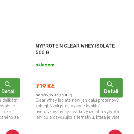
MYPROTEIN CLEAR WHEY ISOLATE
500 G
skladem
719 Kč
Detail
Detail
Měrná
od 128,39 Kč / 100 g
cena:
s delikátní
Clear Whey Isolate není jen další proteinový
Obsahuje
koktejl. Vzali jsme vysoce kvalitní
ých ze
hydrolyzovaný syrovátkový izolát a vytvořili
kaného za
lehkou a osvěžující alternativu, která je více...