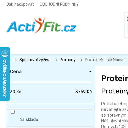
Přejít
Jak nakupovat
OBCHODNÍ PODMÍNKY
na
obsah
Protein Muscle Moose
Sportovní výživa
Proteiny
P
Cena
o
Protei
s
Protein
t
30
Kč
3769
Kč
r
Potřebujete p
a
neváhejte zav
n
se správným 
Na skladě
Náš hlavní sk
n
Dornych 102. 