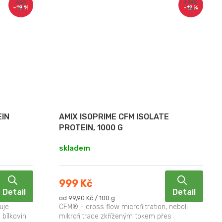
669
1 140
–19 %
–12 %
Kč
Kč
IN
AMIX ISOPRIME CFM ISOLATE
PROTEIN, 1000 G
skladem
999 Kč
Detail
Detail
Měrná
od 99,90 Kč / 100 g
cena:
uje
CFM® - cross flow microfiltration, neboli
 bílkovin
mikrofiltrace zkříženým tokem přes