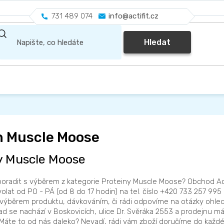
731 489 074
info@actifit.cz
Hledat
n Muscle Moose
y Muscle Moose
oradit s výběrem z kategorie Proteiny Muscle Moose? Obchod Acti
olat od PO - PÁ (od 8 do 17 hodin) na tel. číslo +420 733 257 995
výběrem produktu, dávkováním, či rádi odpovíme na otázky ohled
lad se nachází v Boskovicích, ulice Dr. Svěráka 2553 a prodejnu m
Máte to od nás daleko? Nevadí, rádi vám zboží doručíme do každé