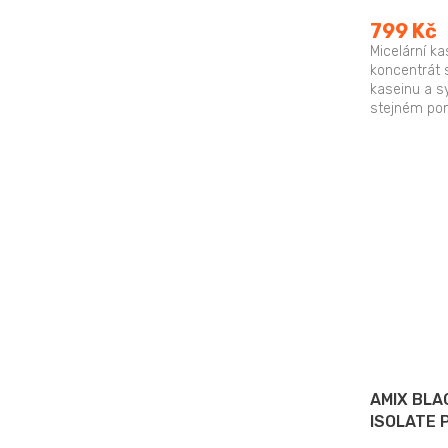
799 Kč
Micelární ka
koncentrát 
kaseinu a s
stejném po
mléce 80:20
AMIX BLA
ISOLATE 