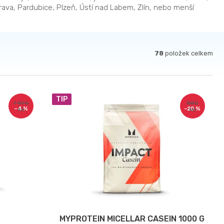
rava, Pardubice, Plzeň, Ústí nad Labem, Zlín, nebo menší
78
položek celkem
TIP
1 890
880
–4 %
–20 %
Kč
Kč
MYPROTEIN MICELLAR CASEIN 1000 G