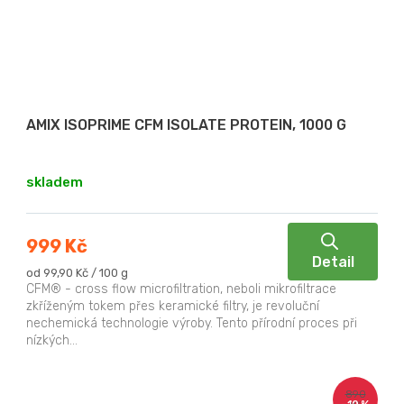
AMIX ISOPRIME CFM ISOLATE PROTEIN, 1000 G
skladem
999 Kč
Detail
Měrná
od 99,90 Kč / 100 g
cena:
CFM® - cross flow microfiltration, neboli mikrofiltrace
zkříženým tokem přes keramické filtry, je revoluční
nechemická technologie výroby. Tento přírodní proces při
nízkých...
890