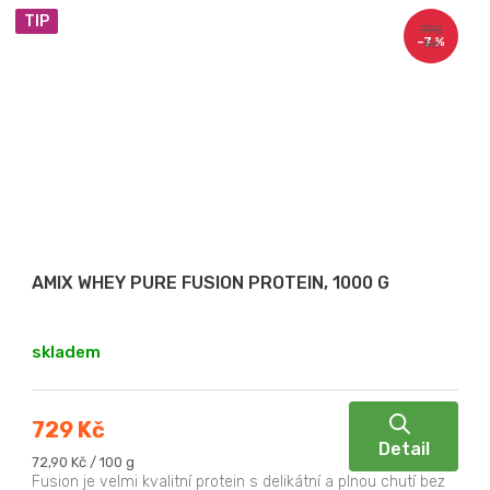
TIP
790
–7 %
Kč
AMIX WHEY PURE FUSION PROTEIN, 1000 G
skladem
729 Kč
Detail
Měrná
72,90 Kč / 100 g
cena:
Fusion je velmi kvalitní protein s delikátní a plnou chutí bez