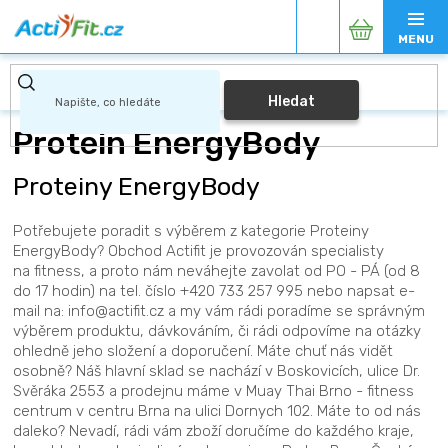
Přejít
Nákupní
na
obsah
košík
Hledat
Protein EnergyBody
Proteiny EnergyBody
Potřebujete poradit s výběrem z kategorie Proteiny
EnergyBody? Obchod Actifit je provozován specialisty
na fitness, a proto nám neváhejte zavolat od PO - PÁ (od 8
do 17 hodin) na tel. číslo +420 733 257 995 nebo napsat e-
mail na: info@actifit.cz a my vám rádi poradíme se správným
výběrem produktu, dávkováním, či rádi odpovíme na otázky
ohledně jeho složení a doporučení. Máte chuť nás vidět
osobně? Náš hlavní sklad se nachází v Boskovicích, ulice Dr.
Svěráka 2553 a prodejnu máme v Muay Thai Brno - fitness
centrum v centru Brna na ulici Dornych 102. Máte to od nás
daleko? Nevadí, rádi vám zboží doručíme do každého kraje,