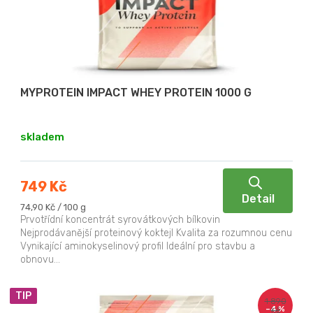
p
ů
r
o
d
u
MYPROTEIN IMPACT WHEY PROTEIN 1000 G
k
t
skladem
ů
749 Kč
Detail
Měrná
74,90 Kč / 100 g
cena:
Prvotřídní koncentrát syrovátkových bílkovin
Nejprodávanější proteinový koktejl Kvalita za rozumnou cenu
Vynikající aminokyselinový profil Ideální pro stavbu a
obnovu...
TIP
1 890
–4 %
Kč