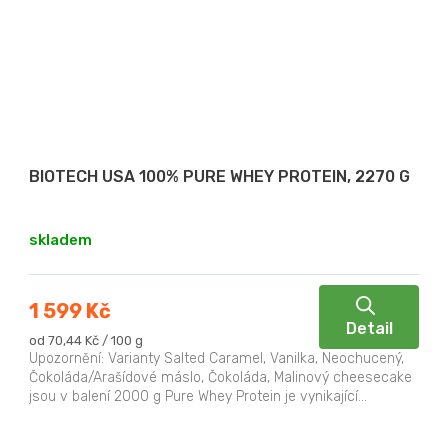
BIOTECH USA 100% PURE WHEY PROTEIN, 2270 G
skladem
1 599 Kč
Detail
Měrná
od 70,44 Kč / 100 g
cena:
Upozornění: Varianty Salted Caramel, Vanilka, Neochucený,
Čokoláda/Arašídové máslo, Čokoláda, Malinový cheesecake
jsou v balení 2000 g Pure Whey Protein je vynikající...