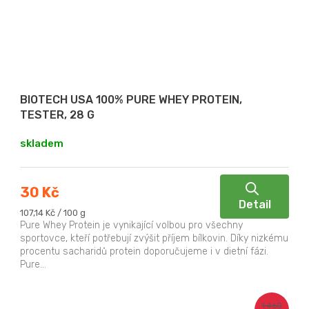
BIOTECH USA 100% PURE WHEY PROTEIN,
TESTER, 28 G
skladem
30 Kč
Detail
Měrná
107,14 Kč / 100 g
cena:
Pure Whey Protein je vynikající volbou pro všechny
sportovce, kteří potřebují zvýšit příjem bílkovin. Díky nizkému
procentu sacharidů protein doporučujeme i v dietní fázi.
Pure...
1 460