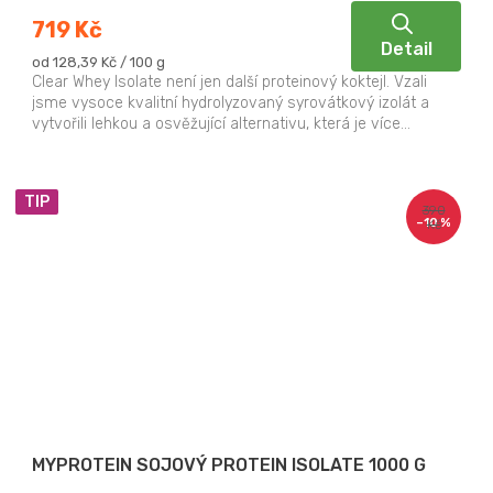
719 Kč
Detail
Měrná
od 128,39 Kč / 100 g
cena:
Clear Whey Isolate není jen další proteinový koktejl. Vzali
jsme vysoce kvalitní hydrolyzovaný syrovátkový izolát a
vytvořili lehkou a osvěžující alternativu, která je více...
TIP
390
–10 %
Kč
MYPROTEIN SOJOVÝ PROTEIN ISOLATE 1000 G