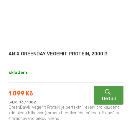
AMIX GREENDAY VEGEFIIT PROTEIN, 2000 G
skladem
1 099 Kč
Detail
Měrná
54,95 Kč / 100 g
cena:
GreenDay® Vegefiit Protein je perfektní řešení pro každého,
kdo hledá bílkovinný produkt rostlinného původu. Skládá se
z hrachového bílkovinného...