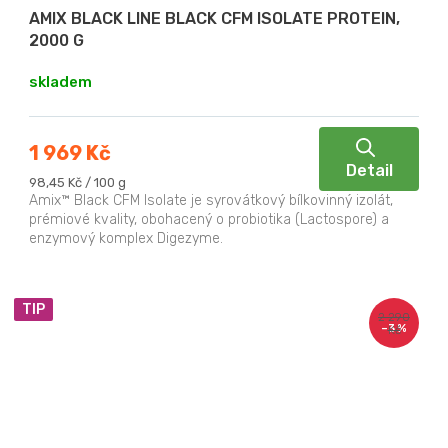
AMIX BLACK LINE BLACK CFM ISOLATE PROTEIN,
2000 G
skladem
1 969 Kč
Detail
Měrná
98,45 Kč / 100 g
cena:
Amix™ Black CFM Isolate je syrovátkový bílkovinný izolát,
prémiové kvality, obohacený o probiotika (Lactospore) a
enzymový komplex Digezyme.
TIP
2 290
–3 %
Kč