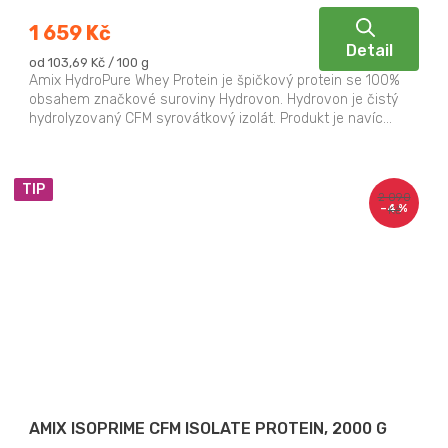
1 659 Kč
Detail
Měrná
od 103,69 Kč / 100 g
cena:
Amix HydroPure Whey Protein je špičkový protein se 100%
obsahem značkové suroviny Hydrovon. Hydrovon je čistý
hydrolyzovaný CFM syrovátkový izolát. Produkt je navíc...
TIP
2 090
–4 %
Kč
AMIX ISOPRIME CFM ISOLATE PROTEIN, 2000 G