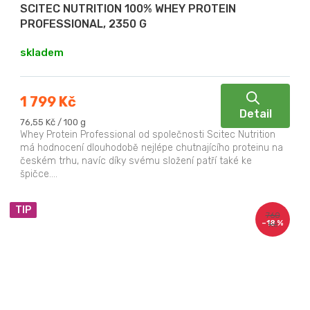
SCITEC NUTRITION 100% WHEY PROTEIN
PROFESSIONAL, 2350 G
skladem
1 799 Kč
Detail
Měrná
76,55 Kč / 100 g
cena:
Whey Protein Professional od společnosti Scitec Nutrition
má hodnocení dlouhodobě nejlépe chutnajícího proteinu na
českém trhu, navíc díky svému složení patří také ke
špičce....
TIP
760
–18 %
Kč