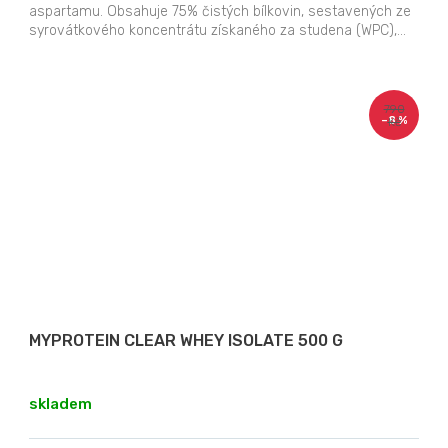
aspartamu. Obsahuje 75% čistých bílkovin, sestavených ze
syrovátkového koncentrátu získaného za studena (WPC),...
790
–8 %
Kč
MYPROTEIN CLEAR WHEY ISOLATE 500 G
skladem