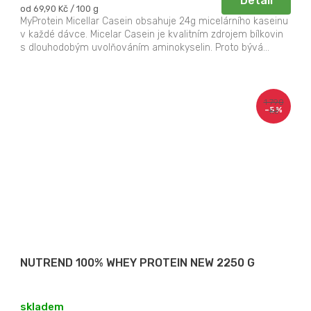
Detail
Měrná
od 69,90 Kč / 100 g
cena:
MyProtein Micellar Casein obsahuje 24g micelárního kaseinu
v každé dávce. Micelar Casein je kvalitním zdrojem bílkovin
s dlouhodobým uvolňováním aminokyselin. Proto bývá...
1 790
–5 %
Kč
NUTREND 100% WHEY PROTEIN NEW 2250 G
skladem