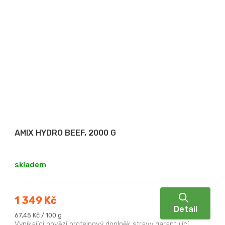
AMIX HYDRO BEEF, 2000 G
skladem
1 349 Kč
Detail
Měrná
67,45 Kč / 100 g
cena:
Vynikající hovězí proteinový doplněk stravy garantující