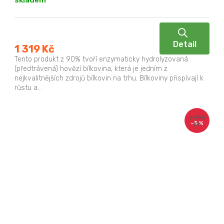
skladem
Detail
1 319 Kč
Tento produkt z 90% tvoří enzymaticky hydrolyzovaná
(předtrávená) hovězí bílkovina, která je jedním z
nejkvalitnějších zdrojů bílkovin na trhu. Bílkoviny přispívají k
růstu a...
2 090
–5 %
Kč