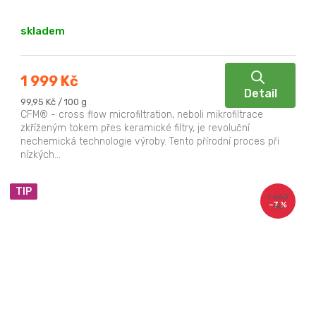
skladem
1 999 Kč
Detail
Měrná
99,95 Kč / 100 g
cena:
CFM® - cross flow microfiltration, neboli mikrofiltrace
zkříženým tokem přes keramické filtry, je revoluční
nechemická technologie výroby. Tento přírodní proces při
nízkých...
TIP
1 640
–7 %
Kč