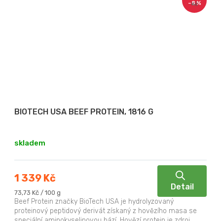
–8 %
Kč
BIOTECH USA BEEF PROTEIN, 1816 G
skladem
1 339 Kč
Detail
Měrná
73,73 Kč / 100 g
cena:
Beef Protein značky BioTech USA je hydrolyzovaný
proteinový peptidový derivát získaný z hovězího masa se
speciální aminokyselinovou bází. Hovězí protein je zdroj