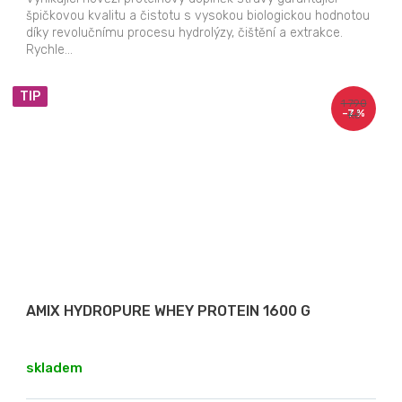
špičkovou kvalitu a čistotu s vysokou biologickou hodnotou
díky revolučnímu procesu hydrolýzy, čištění a extrakce.
Rychle...
TIP
1 790
–7 %
Kč
AMIX HYDROPURE WHEY PROTEIN 1600 G
skladem