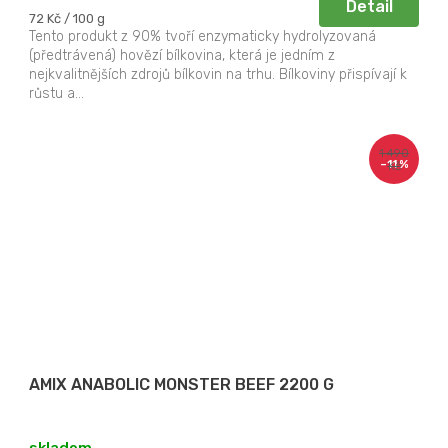
Detail
Měrná
72 Kč / 100 g
cena:
Tento produkt z 90% tvoří enzymaticky hydrolyzovaná
(předtrávená) hovězí bílkovina, která je jedním z
nejkvalitnějších zdrojů bílkovin na trhu. Bílkoviny přispívají k
růstu a...
1 490
–11 %
Kč
AMIX ANABOLIC MONSTER BEEF 2200 G