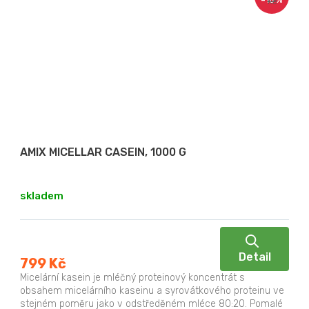
–10 %
Kč
AMIX MICELLAR CASEIN, 1000 G
skladem
Detail
799 Kč
Micelární kasein je mléčný proteinový koncentrát s
obsahem micelárního kaseinu a syrovátkového proteinu ve
stejném poměru jako v odstředěném mléce 80:20. Pomalé