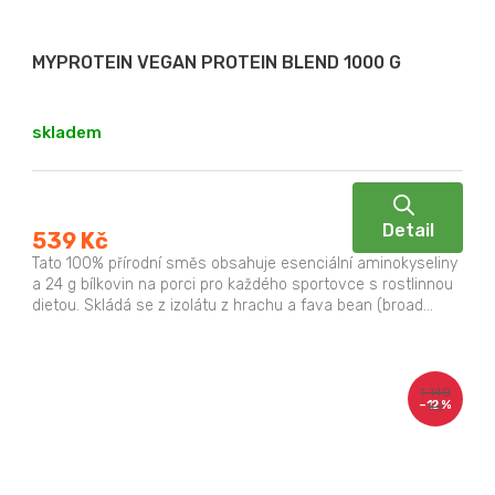
MYPROTEIN VEGAN PROTEIN BLEND 1000 G
skladem
Detail
539 Kč
Tato 100% přírodní směs obsahuje esenciální aminokyseliny
a 24 g bílkovin na porci pro každého sportovce s rostlinnou
dietou. Skládá se z izolátu z hrachu a fava bean (broad...
1 140
–12 %
Kč