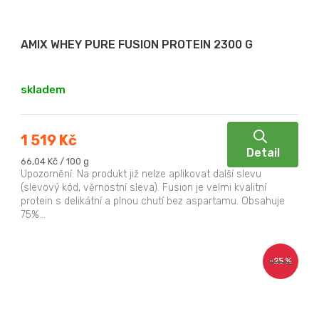
AMIX WHEY PURE FUSION PROTEIN 2300 G
skladem
1 519 Kč
Detail
Měrná
66,04 Kč / 100 g
cena:
Upozornění: Na produkt již nelze aplikovat další slevu
(slevový kód, věrnostní sleva). Fusion je velmi kvalitní
protein s delikátní a plnou chutí bez aspartamu. Obsahuje
75%...
–25 %
40 Kč