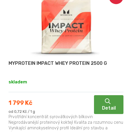
MYPROTEIN IMPACT WHEY PROTEIN 2500 G
skladem
1 799 Kč
Detail
Měrná
od 0,72 Kč / 1 g
cena:
Prvotřídní koncentrát syrovátkových bílkovin
Nejprodávanější proteinový koktejl Kvalita za rozumnou cenu
Vynikající aminokyselinový profil Ideální pro stavbu a