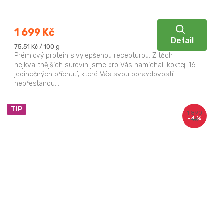
1 699 Kč
Detail
Měrná
75,51 Kč / 100 g
cena:
Prémiový protein s vylepšenou recepturou. Z těch
nejkvalitnějších surovin jsme pro Vás namíchali koktejl 16
jedinečných příchutí, které Vás svou opravdovostí
nepřestanou...
TIP
1 890
–4 %
Kč