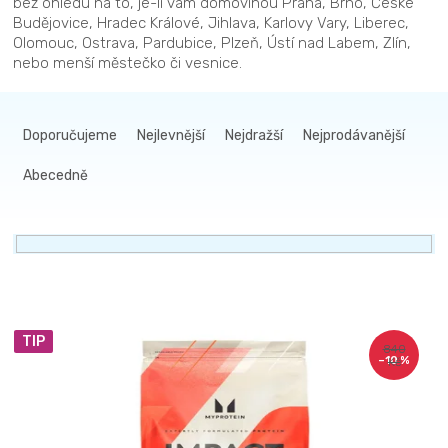
bez ohledu na to, je-li vám domovinou Praha, Brno, České
Budějovice, Hradec Králové, Jihlava, Karlovy Vary, Liberec,
Olomouc, Ostrava, Pardubice, Plzeň, Ústí nad Labem, Zlín,
nebo menší městečko či vesnice.
Ř
a
Doporučujeme
Nejlevnější
Nejdražší
Nejprodávanější
z
Abecedně
e
n
í
p
r
V
o
TIP
ý
d
840
–10 %
Kč
p
u
i
k
s
t