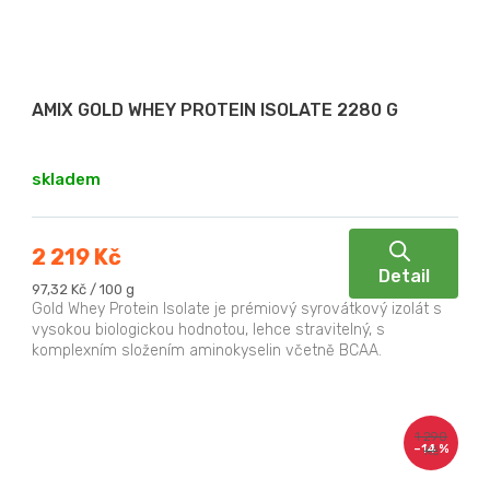
AMIX GOLD WHEY PROTEIN ISOLATE 2280 G
skladem
2 219 Kč
Detail
Měrná
97,32 Kč / 100 g
cena:
Gold Whey Protein Isolate je prémiový syrovátkový izolát s
vysokou biologickou hodnotou, lehce stravitelný, s
komplexním složením aminokyselin včetně BCAA.
1 290
–14 %
Kč