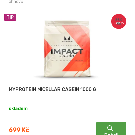
obnovu...
TIP
880
–20 %
Kč
MYPROTEIN MICELLAR CASEIN 1000 G
skladem
699 Kč