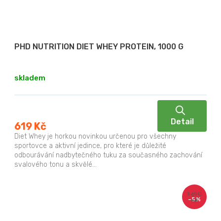
PHD NUTRITION DIET WHEY PROTEIN, 1000 G
skladem
Detail
619 Kč
Diet Whey je horkou novinkou určenou pro všechny
sportovce a aktivní jedince, pro které je důležité
odbourávání nadbytečného tuku za současného zachování
svalového tonu a skvělé...
1 690
–5 %
Kč