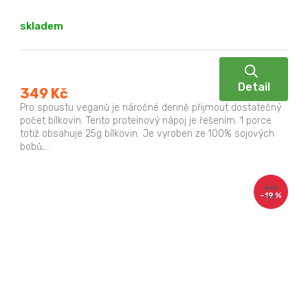
skladem
Detail
349 Kč
Pro spoustu veganů je náročné denně přijmout dostatečný
počet bílkovin. Tento proteinový nápoj je řešením. 1 porce
totiž obsahuje 25g bílkovin. Je vyroben ze 100% sojových
bobů,...
669
–19 %
Kč