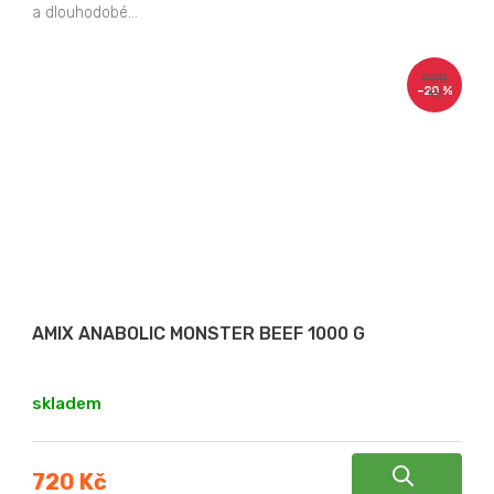
a dlouhodobé...
900
–20 %
Kč
AMIX ANABOLIC MONSTER BEEF 1000 G
skladem
720 Kč