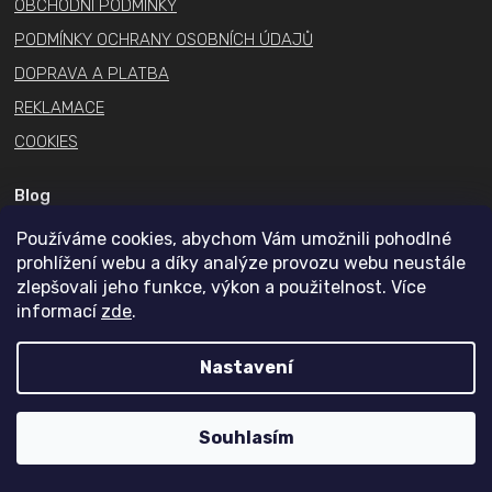
v
OBCHODNÍ PODMÍNKY
ý
PODMÍNKY OCHRANY OSOBNÍCH ÚDAJŮ
p
DOPRAVA A PLATBA
i
s
REKLAMACE
u
COOKIES
Blog
Používáme cookies, abychom Vám umožnili pohodlné
Dávkování kreatinu
prohlížení webu a díky analýze provozu webu neustále
Co je to pre workout?
zlepšovali jeho funkce, výkon a použitelnost. Více
Aminokyseliny BCAA
informací
zde
.
Může se proteinový prášek zkazit?
Nastavení
Který protein je nejlepší?
Jaký protein na noc?
Souhlasím
Kontakt