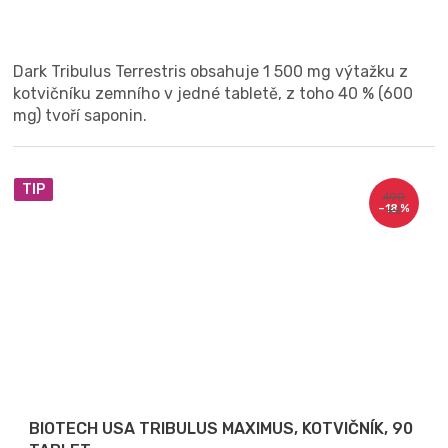
Dark Tribulus Terrestris obsahuje 1 500 mg výtažku z
kotvičníku zemního v jedné tabletě, z toho 40 % (600
mg) tvoří saponin.
TIP
490
–18 %
Kč
BIOTECH USA TRIBULUS MAXIMUS, KOTVIČNÍK, 90