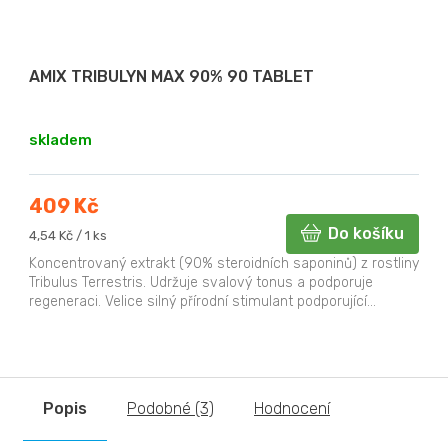
AMIX TRIBULYN MAX 90% 90 TABLET
skladem
409 Kč
Do košíku
Měrná
4,54 Kč / 1 ks
cena:
Koncentrovaný extrakt (90% steroidních saponinů) z rostliny
Tribulus Terrestris. Udržuje svalový tonus a podporuje
regeneraci. Velice silný přírodní stimulant podporující...
Popis
Podobné (3)
Hodnocení