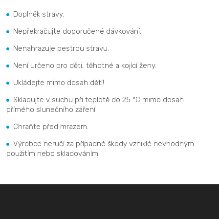
Doplněk stravy.
Nepřekračujte doporučené dávkování.
Nenahrazuje pestrou stravu.
Není určeno pro děti, těhotné a kojící ženy.
Ukládejte mimo dosah dětí!
Skladujte v suchu při teplotě do 25 °C mimo dosah
přímého slunečního záření.
Chraňte před mrazem.
Výrobce neručí za případné škody vzniklé nevhodným
použitím nebo skladováním.
Z
á
p