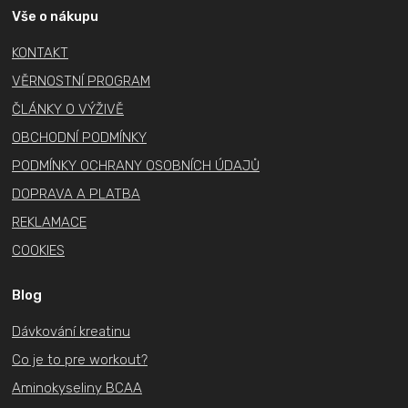
a
Vše o nákupu
t
KONTAKT
í
VĚRNOSTNÍ PROGRAM
ČLÁNKY O VÝŽIVĚ
OBCHODNÍ PODMÍNKY
PODMÍNKY OCHRANY OSOBNÍCH ÚDAJŮ
DOPRAVA A PLATBA
REKLAMACE
COOKIES
Blog
Dávkování kreatinu
Co je to pre workout?
Aminokyseliny BCAA