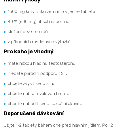
1500 mg kotvičníku zemního v jedné tabletě
40 % (600 mg) obsah saponinu
složení bez steroidů
z přírodních rostlinných výtažků
Pro koho je vhodný
máte nízkou hladinu testosteronu,
hledáte přírodní podporu TST,
chcete zvýšit svou sílu,
chcete nabrat svalovou hmotu,
chcete nabudit svou sexuální aktivitu.
Doporučené dávkování
Užijte 1-2 tablety během dne před hlavním jídlem. Po 12