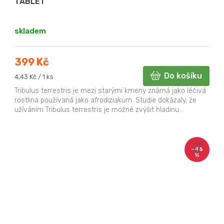
TABLET
Průměrné
hodnocení
skladem
produktu
je
5,0
399 Kč
z
Do košíku
Měrná
4,43 Kč / 1 ks
5
cena:
hvězdiček.
Tribulus terrestris je mezi starými kmeny známá jako léčivá
rostlina používaná jako afrodiziakum. Studie dokázaly, že
užíváním Tribulus terrestris je možné zvýšit hladinu...
758
–46
Kč
%