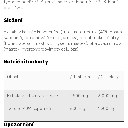
týdnech nepřetržité konzumace se doporučuje 2-týdenní
přestávka.
Složení
extrakt z kotvičníku zemního (tribulus terrestris) (40% obsah
saponinů), objemové činidlo (celulóza), protihrudkující látky
(hořečnaté soli mastných kyselin, mastek), obalovací činidla
(mastek, hydroxypropylmetylcelulóza).
Nutriční hodnoty
Obsah
/ 1 tableta
/ 2 tablety
Extrakt z tribulus terrestris
1 500 mg
3 000 mg
-z toho 40% saponinů
600 mg
1 200 mg
Upozornění