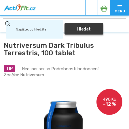
Přejít
Nákupní
na
obsah
košík
Hledat
Nutriversum Dark Tribulus
Terrestris, 100 tablet
Průměrné
Podrobnosti hodnocení
TIP
Neohodnoceno
hodnocení
Značka:
Nutriversum
produktu
je
0,0
z
490 Kč
5
–12 %
hvězdiček.