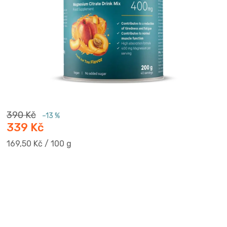
390 Kč
–13 %
339 Kč
Měrná
169,50 Kč / 100 g
cena: