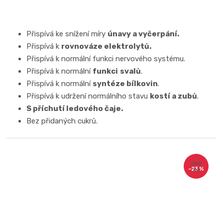
Přispívá ke snížení míry
únavy a vyčerpání.
Přispívá k
rovnováze elektrolytů.
Přispívá k normální funkci nervového systému.
Přispívá k normální
funkci
svalů
.
Přispívá k normální
syntéze bílkovin
.
Přispívá k udržení normálního stavu
kostí a zubů
.
S příchutí ledového čaje.
Bez přidaných cukrů.
260
–23 %
Kč