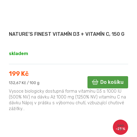
NATURE’S FINEST VITAMÍN D3 + VITAMÍN C, 150 G
skladem
199 Kč
Do košíku
Měrná
132,67 Kč / 100 g
cena:
Vysoce biologicky dostupná forma vitamínu D3 s 1000 IU
(500% NV) na dávku Až 1000 mg (1250% NV) vitamínu C na
dávku Nápoj v prášku s výbornou chutí, vzbuzující chuťové
zážitky...
260
–23 %
Kč