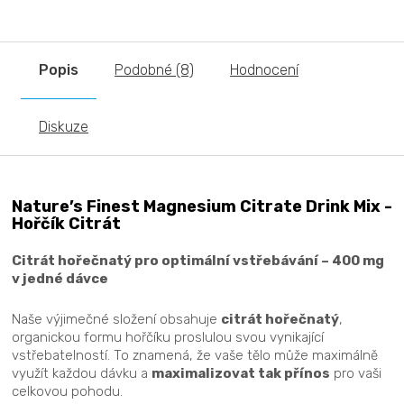
Popis
Podobné (8)
Hodnocení
Diskuze
Nature’s Finest Magnesium Citrate Drink Mix -
Hořčík Citrát
Citrát hořečnatý pro optimální vstřebávání – 400 mg
v jedné dávce
Naše výjimečné složení obsahuje
citrát hořečnatý
,
organickou formu hořčíku proslulou svou vynikající
vstřebatelností. To znamená, že vaše tělo může maximálně
využít každou dávku a
maximalizovat tak přínos
pro vaši
celkovou pohodu.