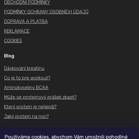
OBCHODNÍ PODMÍNKY
PODMÍNKY OCHRANY OSOBNÍCH ÚDAJŮ
DOPRAVA A PLATBA
REKLAMACE
COOKIES
Blog
Dávkování kreatinu
Co je to pre workout?
Aminokyseliny BCAA
Může se proteinový prášek zkazit?
Který protein je nejlepší?
Jaký protein na noc?
Kontakt
Používáme cookies, abychom Vám umožnili pohodlné