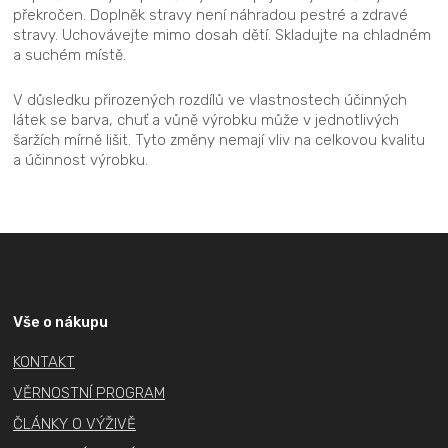
překročen. Doplněk stravy není náhradou pestré a zdravé
stravy. Uchovávejte mimo dosah dětí. Skladujte na chladném
a suchém místě.
V důsledku přirozených rozdílů ve vlastnostech účinných
látek se barva, chuť a vůně výrobku může v jednotlivých
šaržích mírně lišit. Tyto změny nemají vliv na celkovou kvalitu
a účinnost výrobku.
Z
á
p
a
Vše o nákupu
t
KONTAKT
í
VĚRNOSTNÍ PROGRAM
ČLÁNKY O VÝŽIVĚ