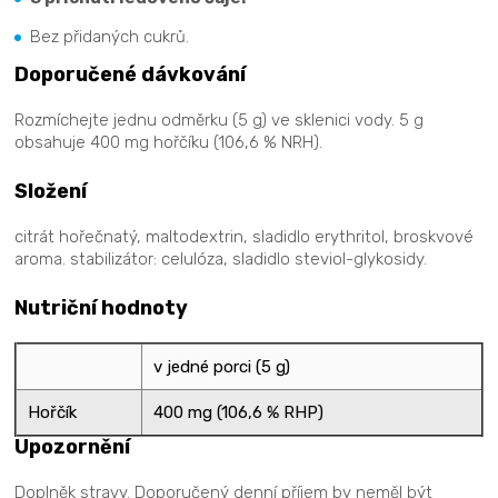
Bez přidaných cukrů.
Doporučené dávkování
Rozmíchejte jednu odměrku (5 g) ve sklenici vody. 5 g
obsahuje 400 mg hořčíku (106,6 % NRH).
Složení
citrát hořečnatý, maltodextrin, sladidlo erythritol, broskvové
aroma. stabilizátor: celulóza, sladidlo steviol-glykosidy.
Nutriční hodnoty
v jedné porci (5 g)
Hořčík
400 mg (106,6 % RHP)
Upozornění
Doplněk stravy. Doporučený denní příjem by neměl být