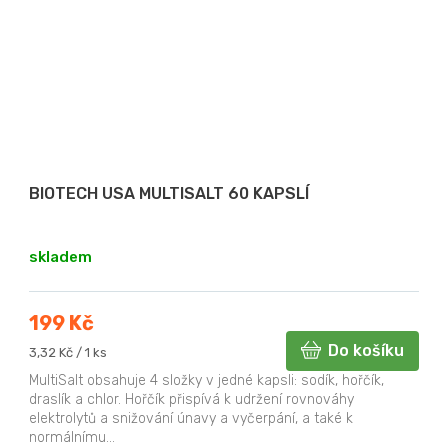
BIOTECH USA MULTISALT 60 KAPSLÍ
skladem
199 Kč
Do košíku
Měrná
3,32 Kč / 1 ks
cena:
MultiSalt obsahuje 4 složky v jedné kapsli: sodík, hořčík,
draslík a chlor. Hořčík přispívá k udržení rovnováhy
elektrolytů a snižování únavy a vyčerpání, a také k
normálnímu...