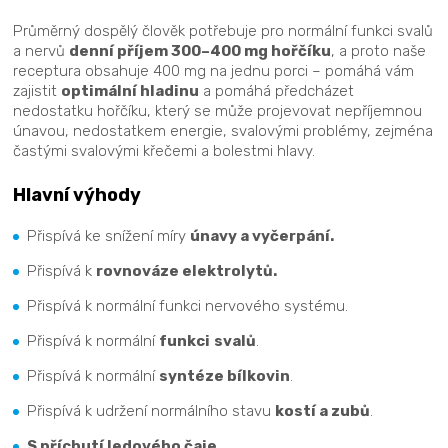
Průměrný dospělý člověk potřebuje pro normální funkci svalů
a nervů
denní příjem 300–400 mg hořčíku
, a proto naše
receptura obsahuje 400 mg na jednu porci – pomáhá vám
zajistit
optimální hladinu
a pomáhá předcházet
nedostatku hořčíku, který se může projevovat nepříjemnou
únavou, nedostatkem energie, svalovými problémy, zejména
častými svalovými křečemi a bolestmi hlavy.
Hlavní výhody
Přispívá ke snížení míry
únavy a vyčerpání.
Přispívá k
rovnováze elektrolytů.
Přispívá k normální funkci nervového systému.
Přispívá k normální
funkci
svalů
.
Přispívá k normální
syntéze bílkovin
.
Přispívá k udržení normálního stavu
kostí a zubů
.
S příchutí ledového čaje.