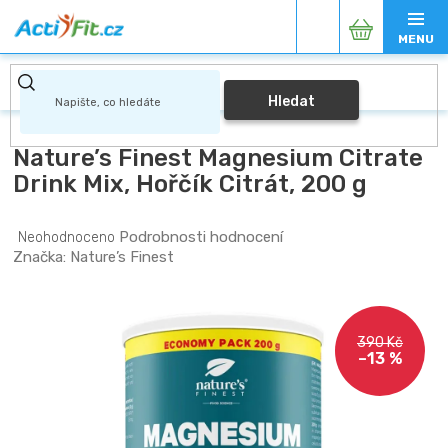
Přejít
Nákupní
na
obsah
košík
Hledat
Nature’s Finest Magnesium Citrate
Drink Mix, Hořčík Citrát, 200 g
Průměrné
Podrobnosti hodnocení
Neohodnoceno
hodnocení
Značka:
Nature’s Finest
produktu
je
0,0
z
390 Kč
5
–13 %
hvězdiček.