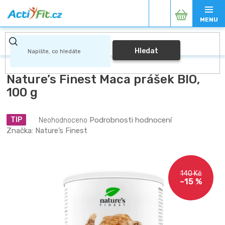
Přejít
Nákupní
na
obsah
košík
Hledat
Nature’s Finest Maca prášek BIO,
100 g
Průměrné
Podrobnosti hodnocení
TIP
Neohodnoceno
hodnocení
Značka:
Nature’s Finest
produktu
je
0,0
z
140 Kč
5
–15 %
hvězdiček.