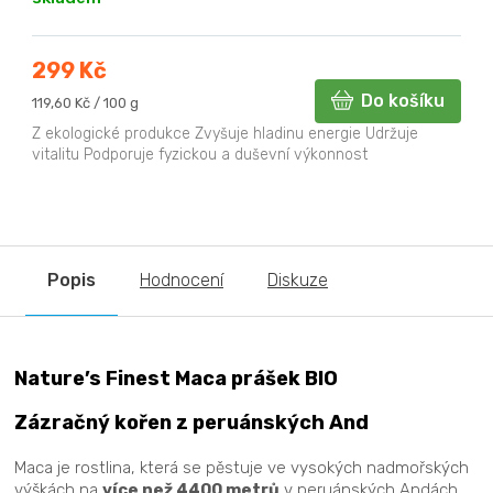
299 Kč
Do košíku
Měrná
119,60 Kč / 100 g
cena:
Z ekologické produkce Zvyšuje hladinu energie Udržuje
vitalitu Podporuje fyzickou a duševní výkonnost
Popis
Hodnocení
Diskuze
Nature’s Finest Maca prášek BIO
Zázračný kořen z peruánských And
Maca je rostlina, která se pěstuje ve vysokých nadmořských
výškách na
více než 4400 metrů
v peruánských Andách,