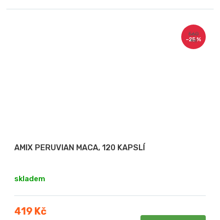
560
–25 %
Kč
AMIX PERUVIAN MACA, 120 KAPSLÍ
skladem
419 Kč