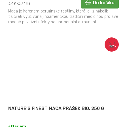
Do košíku
Měrná
3,49 Kč / 1 ks
cena:
Maca je kořenem peruánské rostliny, která je již několik
tisíciletí využívána jihoamerickou tradiční medicínou pro své
mocné pozitivní efekty na hormonální a imunitní...
340
–12 %
Kč
NATURE’S FINEST MACA PRÁŠEK BIO, 250 G
skladem