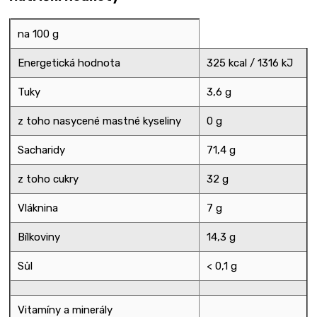
na 100 g
Energetická hodnota
325 kcal / 1316 kJ
Tuky
3,6 g
z toho nasycené mastné kyseliny
0 g
Sacharidy
71,4 g
z toho cukry
32 g
Vláknina
7 g
Bílkoviny
14,3 g
Sůl
< 0,1 g
Vitamíny a minerály