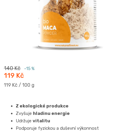
140 Kč
–15 %
119 Kč
Měrná
119 Kč / 100 g
cena:
Z ekologické produkce
Zvyšuje
hladinu energie
Udržuje
vitalitu
Podporuje fyzickou a duševní výkonnost