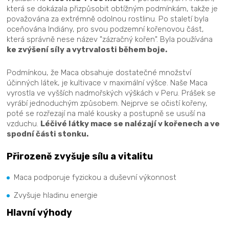
která se dokázala přizpůsobit obtížným podmínkám, takže je
považována za extrémně odolnou rostlinu. Po staletí byla
oceňována Indiány, pro svou podzemní kořenovou část,
která správně nese název "zázračný kořen". Byla používána
ke zvýšení síly a vytrvalosti během boje.
Podmínkou, že Maca obsahuje dostatečné množství
účinných látek, je kultivace v maximální výšce. Naše Maca
vyrostla ve vyšších nadmořských výškách v Peru. Prášek se
vyrábí jednoduchým způsobem. Nejprve se očistí kořeny,
poté se rozřezají na malé kousky a postupně se usuší na
vzduchu.
Léčivé látky mace se nalézají v kořenech a ve
spodní části stonku.
Přirozeně zvyšuje sílu a vitalitu
Maca podporuje fyzickou a duševní výkonnost
Zvyšuje hladinu energie
Hlavní výhody