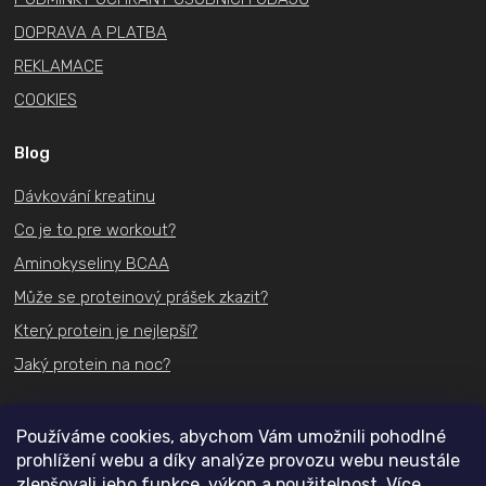
DOPRAVA A PLATBA
REKLAMACE
COOKIES
Blog
Dávkování kreatinu
Co je to pre workout?
Aminokyseliny BCAA
Může se proteinový prášek zkazit?
Který protein je nejlepší?
Jaký protein na noc?
Kontakt
Používáme cookies, abychom Vám umožnili pohodlné
prohlížení webu a díky analýze provozu webu neustále
+420
731 489 074
zlepšovali jeho funkce, výkon a použitelnost. Více