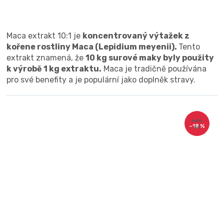
Maca extrakt 10:1 je
koncentrovaný výtažek z
kořene rostliny Maca (Lepidium meyenii).
Tento
extrakt znamená, že
10 kg surové maky byly použity
k výrobě 1 kg extraktu.
Maca je tradičně používána
pro své benefity a je populární jako doplněk stravy.
440
–18 %
Kč