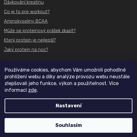
Dávkování kreatinu
Co je to pre workout?
Aminokyseliny BCAA
Může se proteinový prášek zkazit?
Který protein je nejlepší?
Jaký protein na noc?
Kontakt
Používáme cookies, abychom Vám umožnili pohodlné
prohlížení webu a díky analýze provozu webu neustále
+420
731 489 074
zlepšovali jeho funkce, výkon a použitelnost. Více
informací
zde
.
info@actifit.cz
Nastavení
Copyright 2026
Actifit.cz
. Všechna práva vyhrazena.
Souhlasím
Vytvořil Shoptet