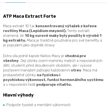
ATP Maca Extract Forte
Maca extrakt 10:1 je
koncentrovaný výtažek z kořene
rostliny Maca (Lepidium meyenii).
Tento extrakt
znamená, že
10 kg surové maky byly použity k výrobě 1
kg extraktu.
Maca je tradičně používána pro své benefity a
je populární jako doplněk stravy.
Extra síla jedné kapsle Natios Macy je
vhodná pro
všechny
. Její účinky ocení maminky malých a neposedných
dětí, studenti před zkouškovým obdobím, ale i vysoce
postavení manažeři zažívající každodenní
stres
. Maca má
prokazatelné účinky
na fyzickou i
psychickou výkonnost, funkci hormonálního systému
a v neposlední řadě
podporuje vitalitu.
Hlavní výhody
Podpoře fyzické a mentální výkonnosti