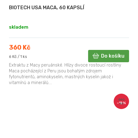
BIOTECH USA MACA, 60 KAPSLÍ
skladem
360 Kč
Do košíku
Měrná
6 Kč / 1 ks
cena:
Extraktu z Macy peruánské. Hlízy divoce rostoucí rostliny
Maca pocházející z Peru jsou bohatým zdrojem
fytonutrientů, aminokyselin, mastných kyselin jakož i
vitamínů a minerálů....
340
–12 %
Kč