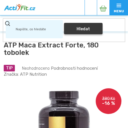
Přejít
Nákupní
na
obsah
košík
Hledat
ATP Maca Extract Forte, 180
tobolek
Průměrné
Podrobnosti hodnocení
TIP
Neohodnoceno
hodnocení
Značka:
ATP Nutrition
produktu
je
0,0
z
380 Kč
5
–16 %
hvězdiček.