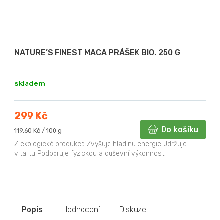
NATURE’S FINEST MACA PRÁŠEK BIO, 250 G
skladem
299 Kč
Do košíku
Měrná
119,60 Kč / 100 g
cena:
Z ekologické produkce Zvyšuje hladinu energie Udržuje
vitalitu Podporuje fyzickou a duševní výkonnost
Popis
Hodnocení
Diskuze