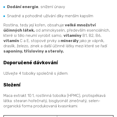
Dodání energie
, snížení únavy
Snadné a pohodlné užívání díky menším kapslím
Rostlina, tedy její kořen, obsahuje
velké množství
účinných látek,
od aminokyselin, především esenciálních,
které si tělo neumí vyrobit samo,
vitamíny
B1, B2, B6,
vitamín
C a E, stopové prvky a
minerály
jako je vápník,
draslík, železo, zinek a další účinné látky mezi které se řadí
saponiny, třísloviny a steroly.
Doporučené dávkování
Užívejte 4 tobolky společně s jídlem.
Složení
Maca extrakt 10:1, rostlinná tobolka (HPMC), protispékavá
látka: stearan hořečnatý, bisglycinát zinečnatý, selen-
organická forma produkovaná kvasinkami.