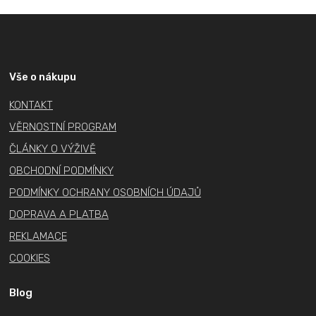
Z
á
p
a
Vše o nákupu
t
KONTAKT
í
VĚRNOSTNÍ PROGRAM
ČLÁNKY O VÝŽIVĚ
OBCHODNÍ PODMÍNKY
PODMÍNKY OCHRANY OSOBNÍCH ÚDAJŮ
DOPRAVA A PLATBA
REKLAMACE
COOKIES
Blog