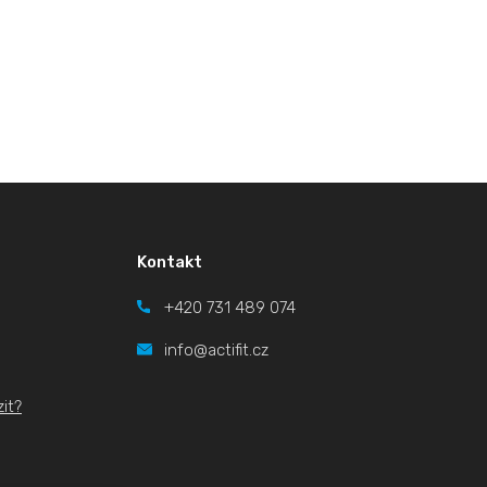
Kontakt
+420
731 489 074
info@actifit.cz
it?