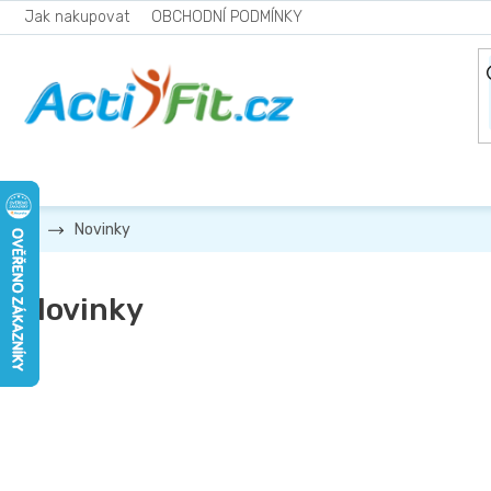
Přejít
Jak nakupovat
OBCHODNÍ PODMÍNKY
na
obsah
Novinky
Novinky
V
ý
p
i
s