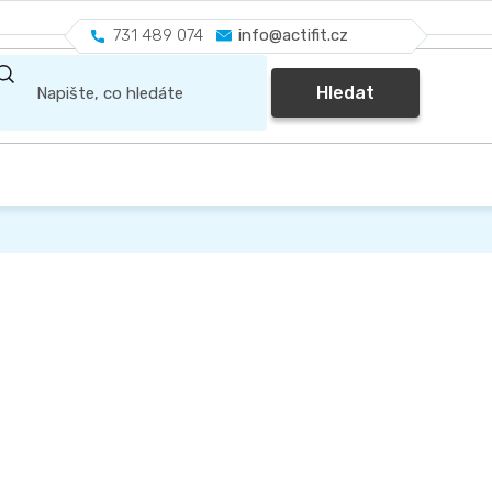
731 489 074
info@actifit.cz
Hledat