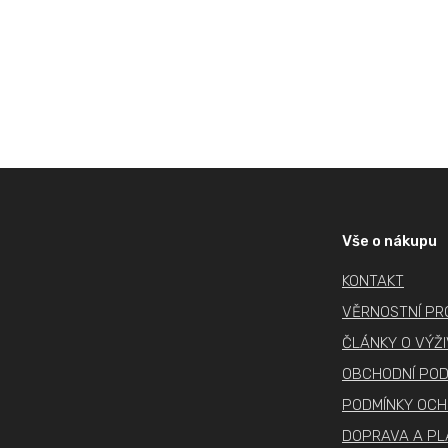
Z
á
p
Vše o nákupu
a
KONTAKT
t
í
VĚRNOSTNÍ P
ČLÁNKY O VÝŽ
OBCHODNÍ POD
PODMÍNKY OCH
DOPRAVA A PL