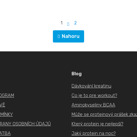
S
1
2
t
O
r
Nahoru
v
á
l
n
k
á
o
d
v
a
á
Blog
c
n
í
Dávkování kreatinu
í
p
ROGRAM
Co je to pre workout?
r
IVĚ
Aminokyseliny BCAA
v
k
MÍNKY
Může se proteinový prášek zkaz
y
RANY OSOBNÍCH ÚDAJŮ
Který protein je nejlepší?
v
ATBA
Jaký protein na noc?
ý