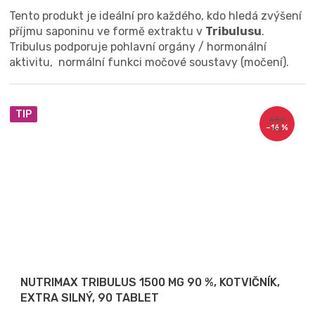
Tento produkt je ideální pro každého, kdo hledá zvýšení
příjmu saponinu ve formě extraktu v
Tribulusu
.
Tribulus podporuje pohlavní orgány / hormonální
aktivitu, normální funkci močové soustavy (močení).
TIP
480
–16 %
Kč
NUTRIMAX TRIBULUS 1500 MG 90 %, KOTVIČNÍK,
EXTRA SILNÝ, 90 TABLET