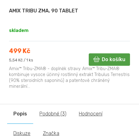
AMIX TRIBU ZMA, 90 TABLET
skladem
499 Kč
Do košíku
Měrná
5,54 Kč / 1 ks
cena:
Amix™ Tribu-ZMA® - doplněk stravy. Amix™ Tribu-ZMA®
kombinuje vysoce účinný rostlinný extrakt Tribulus Terrestris
(90% steroidních saponinů) a patentově chráněný
minerální...
Popis
Podobné (3)
Hodnocení
Diskuze
Značka