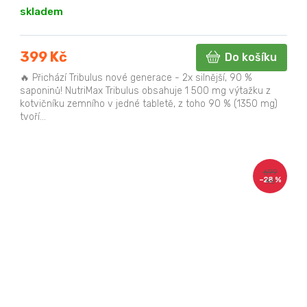
skladem
399 Kč
Do košíku
🔥 Přichází Tribulus nové generace - 2x silnější, 90 %
saponinů! NutriMax Tribulus obsahuje 1 500 mg výtažku z
kotvičníku zemního v jedné tabletě, z toho 90 % (1350 mg)
tvoří...
699
–28 %
Kč