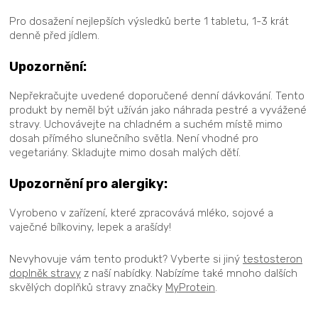
Pro dosažení nejlepších výsledků berte 1 tabletu, 1-3 krát
denně před jídlem.
Upozornění:
Nepřekračujte uvedené doporučené denní dávkování. Tento
produkt by neměl být užíván jako náhrada pestré a vyvážené
stravy. Uchovávejte na chladném a suchém místě mimo
dosah přímého slunečního světla. Není vhodné pro
vegetariány. Skladujte mimo dosah malých dětí.
Upozornění pro alergiky:
Vyrobeno v zařízení, které zpracovává mléko, sojové a
vaječné bílkoviny, lepek a arašídy!
Nevyhovuje vám tento produkt? Vyberte si jiný
testosteron
doplněk stravy
z naší nabídky.
Nabízíme také mnoho dalších
skvělých doplňků stravy značky
MyProtein
.