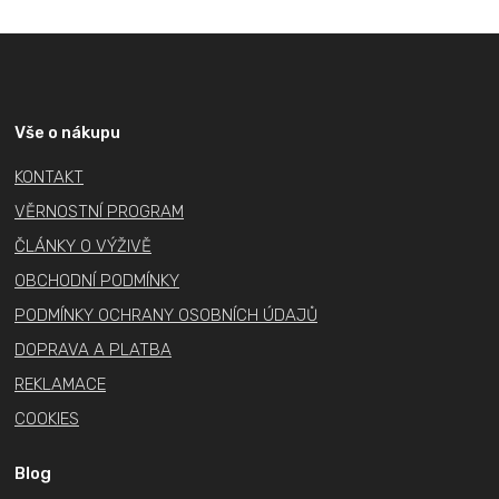
Z
á
p
a
Vše o nákupu
t
KONTAKT
í
VĚRNOSTNÍ PROGRAM
ČLÁNKY O VÝŽIVĚ
OBCHODNÍ PODMÍNKY
PODMÍNKY OCHRANY OSOBNÍCH ÚDAJŮ
DOPRAVA A PLATBA
REKLAMACE
COOKIES
Blog