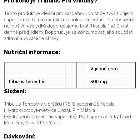
Pro koho je Tribulus Pro vhodný?
Tento produkt je ideální pro každého, kdo chce zvýšit příjem
saponinu ve formě extraktu Tribulus terrestris. Pro dosažení
nejlepších výsledků doporučujeme brát 1 kapsli, 1 až 3 krát
denně před jídlem. Doporučuje se konzumovat jako součást
zdravé a vyvážené stravy.
Nutriční informace:
V jedné porci
Tribulus terrestris
300 mg
Složení:
Tribulus Terrestris v prášku (95 % saponinů), Kapsle
(Hydroxypropyl-metylcelulóza), Plnící látka
(Hydrogenfosforečnan vápenatý), Protispékavé látky (Oxid
křemičitý, Stearát hořčíku).
Dávkování: