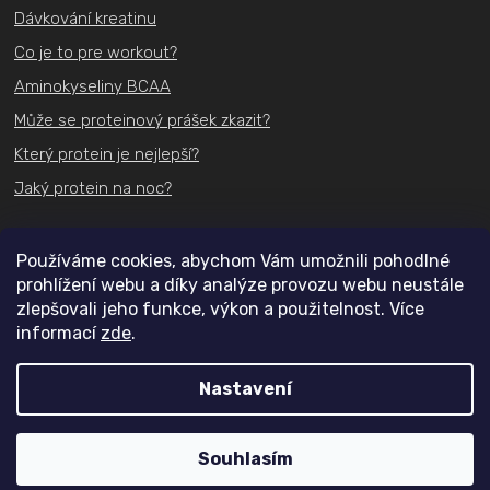
Dávkování kreatinu
Co je to pre workout?
Aminokyseliny BCAA
Může se proteinový prášek zkazit?
Který protein je nejlepší?
Jaký protein na noc?
Kontakt
Používáme cookies, abychom Vám umožnili pohodlné
prohlížení webu a díky analýze provozu webu neustále
+420
731 489 074
zlepšovali jeho funkce, výkon a použitelnost. Více
informací
zde
.
info@actifit.cz
Nastavení
Copyright 2026
Actifit.cz
. Všechna práva vyhrazena.
Souhlasím
Vytvořil Shoptet