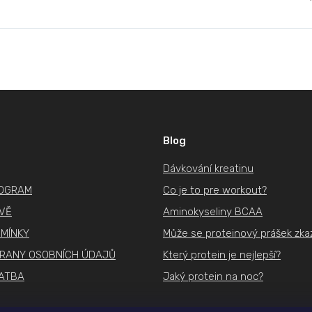
cen
Blog
Dávkování kreatinu
ROGRAM
Co je to pre workout?
IVĚ
Aminokyseliny BCAA
MÍNKY
Může se proteinový prášek zkaz
RANY OSOBNÍCH ÚDAJŮ
Který protein je nejlepší?
ATBA
Jaký protein na noc?