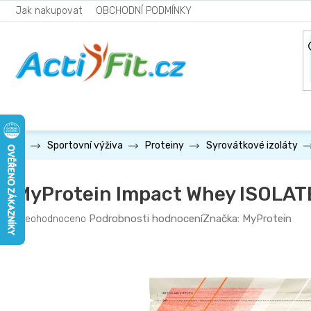
Přejít
Jak nakupovat
OBCHODNÍ PODMÍNKY
na
obsah
Sportovní výživa
Proteiny
Syrovátkové izoláty
MyProtein Impact Whey ISOLAT
Průměrné
Podrobnosti hodnocení
Značka:
MyProtein
Neohodnoceno
hodnocení
produktu
je
0,0
z
5