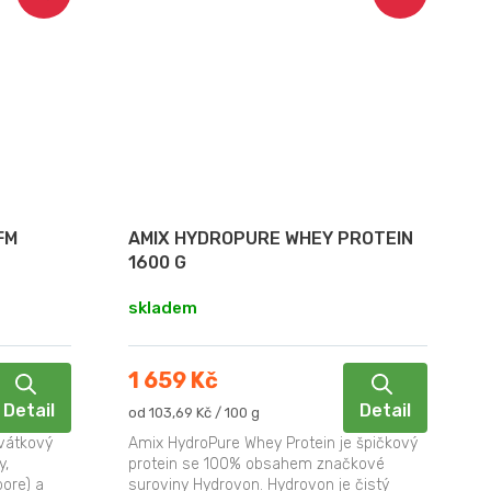
FM
AMIX HYDROPURE WHEY PROTEIN
1600 G
skladem
1 659 Kč
Detail
Detail
Měrná
od 103,69 Kč / 100 g
cena:
ovátkový
Amix HydroPure Whey Protein je špičkový
y,
protein se 100% obsahem značkové
ore) a
suroviny Hydrovon. Hydrovon je čistý