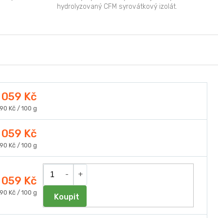
hydrolyzovaný CFM syrovátkový izolát.
Produkt je navíc...
 059 Kč
ná
90 Kč / 100 g
a:
 059 Kč
ná
90 Kč / 100 g
a:
 059 Kč
ná
90 Kč / 100 g
Do košíku
a: