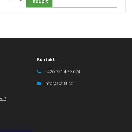
a:
Kontakt
+420
731 489 074
info@actifit.cz
it?