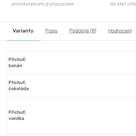
aminokyselinami je přizpůsoben
lidi, kteří ch
náročným potřebám vašeho tréninkového
hmoty a urychl
režimu....
Varianty
Popis
Podobné (8)
Hodnocení
Příchuť:
banán
Příchuť:
čokoláda
Příchuť:
vanilka