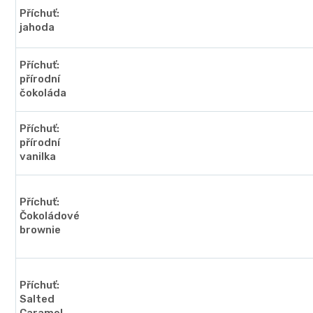
Příchuť:
jahoda
Příchuť:
přírodní
čokoláda
Příchuť:
přírodní
vanilka
Příchuť:
Čokoládové
brownie
Příchuť:
Salted
Caramel