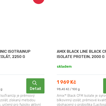
NIC ISOTRAINUP
AMIX BLACK LINE BLACK C
ZOLÁT, 2250 G
ISOLATE PROTEIN, 2000 G
skladem
1 969 Kč
Detail
Měrná
 g
98,45 Kč / 100 g
cena:
 IsoTrainUp je prémiový
Amix™ Black CFM Isolate je syr
izolát, získaný metodou
bílkovinný izolát, prémiové kvalit
e, určený pro fyzicky aktivní
obohacený o probiotika (Lactosp