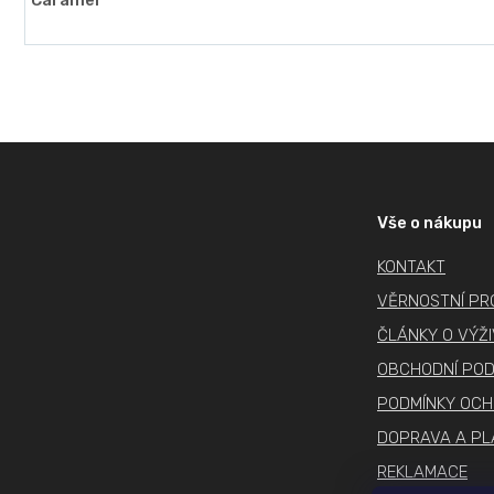
Z
á
p
Vše o nákupu
a
KONTAKT
t
í
VĚRNOSTNÍ P
ČLÁNKY O VÝŽ
OBCHODNÍ POD
PODMÍNKY OCH
DOPRAVA A PL
REKLAMACE