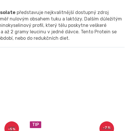
solate
představuje nejkvalitnější dostupný zdroj
téměř nulovým obsahem tuku a laktózy. Dalším důležitým
inokyselinový profil, který tělu poskytne veškeré
 a až 2 gramy leucinu v jedné dávce. Tento Protein se
období, nebo do redukčních diet.
TIP
–7 %
2 090
–5 %
1 790 Kč
Kč