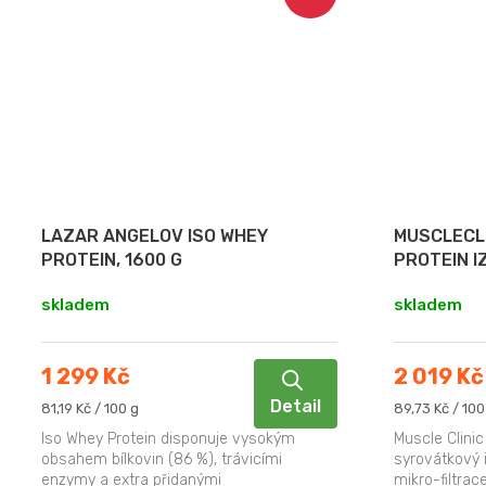
LAZAR ANGELOV ISO WHEY
MUSCLECLI
PROTEIN, 1600 G
PROTEIN I
skladem
skladem
1 299 Kč
2 019 Kč
Detail
Měrná
Měrná
81,19 Kč / 100 g
89,73 Kč / 100
cena:
cena:
Iso Whey Protein disponuje vysokým
Muscle Clinic
obsahem bílkovin (86 %), trávicími
syrovátkový 
enzymy a extra přidanými
mikro-filtrac