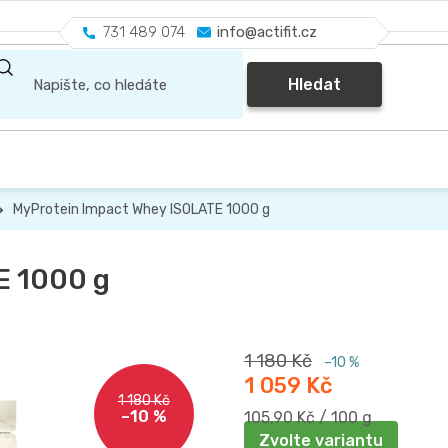
731 489 074
info@actifit.cz
Hledat
MyProtein Impact Whey ISOLATE 1000 g
E 1000 g
1 180 Kč
–10 %
1 059 Kč
1 180 Kč
–10 %
Měrná
105,90 Kč / 100 g
cena:
Zvolte variantu