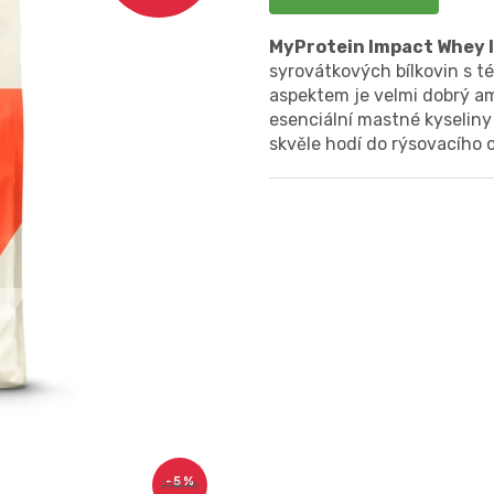
MyProtein Impact Whey I
syrovátkových bílkovin s 
aspektem je velmi dobrý am
esenciální mastné kyseliny
skvěle hodí do rýsovacího 
–5 %
2 140 Kč