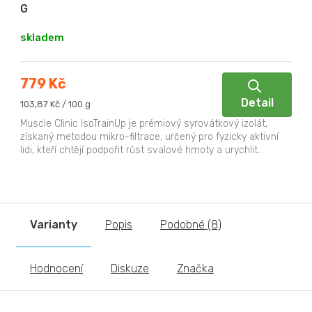
G
skladem
779 Kč
Detail
Měrná
103,87 Kč / 100 g
cena:
Muscle Clinic IsoTrainUp je prémiový syrovátkový izolát,
získaný metodou mikro-filtrace, určený pro fyzicky aktivní
lidi, kteří chtějí podpořit růst svalové hmoty a urychlit...
Varianty
Popis
Podobné (8)
Hodnocení
Diskuze
Značka