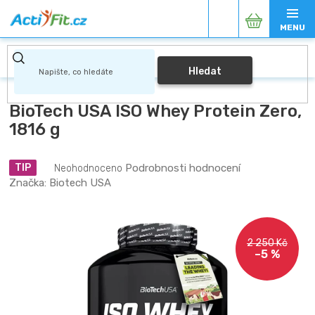
Přejít
Nákupní
na
obsah
košík
Hledat
BioTech USA ISO Whey Protein Zero,
1816 g
Průměrné
Podrobnosti hodnocení
TIP
Neohodnoceno
hodnocení
Značka:
Biotech USA
produktu
je
0,0
z
2 250 Kč
5
–5 %
hvězdiček.