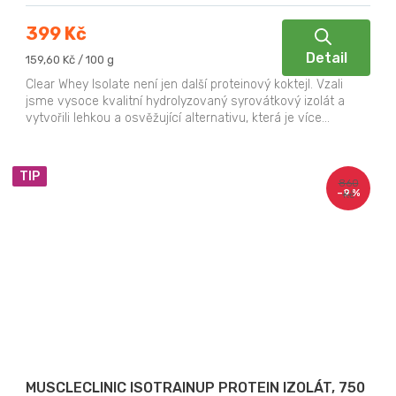
399 Kč
Detail
Měrná
159,60 Kč / 100 g
cena:
Clear Whey Isolate není jen další proteinový koktejl. Vzali
jsme vysoce kvalitní hydrolyzovaný syrovátkový izolát a
vytvořili lehkou a osvěžující alternativu, která je více...
TIP
860
–9 %
Kč
MUSCLECLINIC ISOTRAINUP PROTEIN IZOLÁT, 750