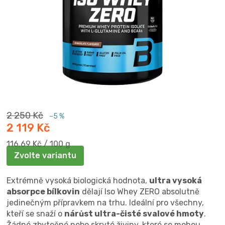
2 250 Kč
–5 %
2 119 Kč
Měrná
116,69 Kč / 100 g
cena:
Zvolte variantu
Extrémně vysoká biologická hodnota,
ultra vysoká
absorpce bílkovin
dělají Iso Whey ZERO absolutně
jedinečným přípravkem na trhu. Ideální pro všechny,
kteří se snaží o
nárůst ultra-čisté svalové hmoty
.
Žádné zbytečné nebo skryté živiny, které se mohou