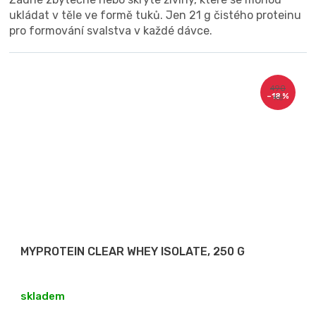
ukládat v těle ve formě tuků. Jen 21 g čistého proteinu
pro formování svalstva v každé dávce.
490
–18 %
Kč
MYPROTEIN CLEAR WHEY ISOLATE, 250 G
skladem