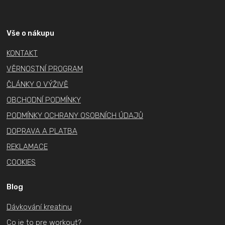
á
p
a
Vše o nákupu
t
KONTAKT
í
VĚRNOSTNÍ PROGRAM
ČLÁNKY O VÝŽIVĚ
OBCHODNÍ PODMÍNKY
PODMÍNKY OCHRANY OSOBNÍCH ÚDAJŮ
DOPRAVA A PLATBA
REKLAMACE
COOKIES
Blog
Dávkování kreatinu
Co je to pre workout?