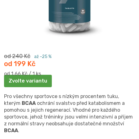
od 240 Kč
až –25 %
od
199 Kč
Měrná
od 1,66 Kč / 1 ks
cena:
Zvolte variantu
Pro všechny sportovce s nízkým procentem tuku,
kterým
BCAA
ochrání svalstvo před katabolismem a
pomohou s jejich regenerací. Vhodné pro každého
sportovce, jehož tréninky jsou velmi intenzivní a příjem
z normální stravy neobsahuje dostatečné množství
BCAA
.