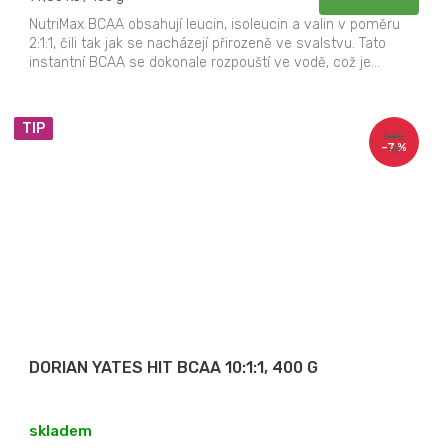
cena:
NutriMax BCAA obsahují leucin, isoleucin a valin v poměru
2:1:1, čili tak jak se nacházejí přirozeně ve svalstvu. Tato
instantní BCAA se dokonale rozpouští ve vodě, což je...
TIP
540
–7 %
Kč
DORIAN YATES HIT BCAA 10:1:1, 400 G
skladem