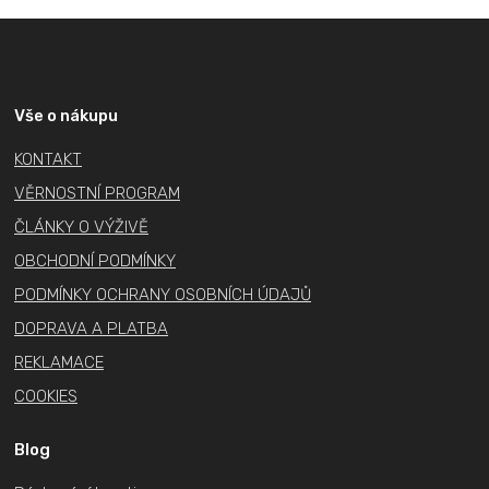
Z
á
p
a
Vše o nákupu
t
KONTAKT
í
VĚRNOSTNÍ PROGRAM
ČLÁNKY O VÝŽIVĚ
OBCHODNÍ PODMÍNKY
PODMÍNKY OCHRANY OSOBNÍCH ÚDAJŮ
DOPRAVA A PLATBA
REKLAMACE
COOKIES
Blog