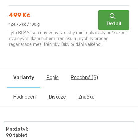
499 Kč
Detail
Měrná
124,75 Kč / 100 g
cena:
Tyto BCAA jsou navrženy tak, aby minimalizovaly poškození
svalových tkání během tréninku a urychlily proces
regenerace mezi tréninky. Díky přidání velkého...
Varianty
Popis
Podobné (8)
Hodnocení
Diskuze
Značka
Množství:
90 tablet