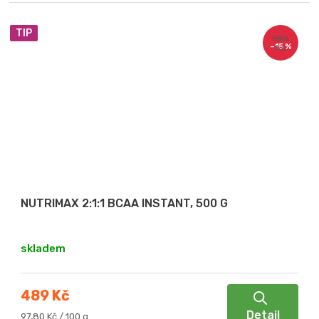
TIP
580
–15 %
Kč
NUTRIMAX 2:1:1 BCAA INSTANT, 500 G
skladem
489 Kč
Detail
Měrná
97,80 Kč / 100 g