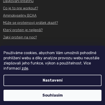
Dávkování kreatinu
Co je to pre workout?
Aminokyseliny BCAA
Může se proteinový prášek zkazit?
Který protein je nejlepší?
Jaký protein na noc?
Kontakt
Používáme cookies, abychom Vám umožnili pohodlné
prohlížení webu a díky analýze provozu webu neustále
+420
731 489 074
zlepšovali jeho funkce, výkon a použitelnost. Více
informací
zde
.
info@actifit.cz
Nastavení
Copyright 2026
Actifit.cz
. Všechna práva vyhrazena.
Souhlasím
Vytvořil Shoptet